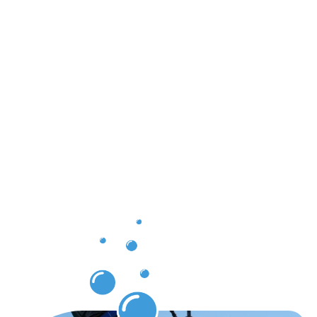
Ergebnisse,
die Sie
nach der
Dachrinnenr
in
Frankenber
erwarten
können