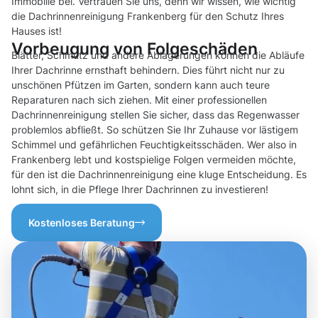
Immobilie bei. Vertrauen Sie uns, denn wir wissen, wie wichtig
die Dachrinnenreinigung Frankenberg für den Schutz Ihres
Hauses ist!
Vorbeugung von Folgeschäden
Blätter, Schmutz und andere Ablagerungen können die Abläufe
Ihrer Dachrinne ernsthaft behindern. Dies führt nicht nur zu
unschönen Pfützen im Garten, sondern kann auch teure
Reparaturen nach sich ziehen. Mit einer professionellen
Dachrinnenreinigung stellen Sie sicher, dass das Regenwasser
problemlos abfließt. So schützen Sie Ihr Zuhause vor lästigem
Schimmel und gefährlichen Feuchtigkeitsschäden. Wer also in
Frankenberg lebt und kostspielige Folgen vermeiden möchte,
für den ist die Dachrinnenreinigung eine kluge Entscheidung. Es
lohnt sich, in die Pflege Ihrer Dachrinnen zu investieren!
Kostenloses Beratung