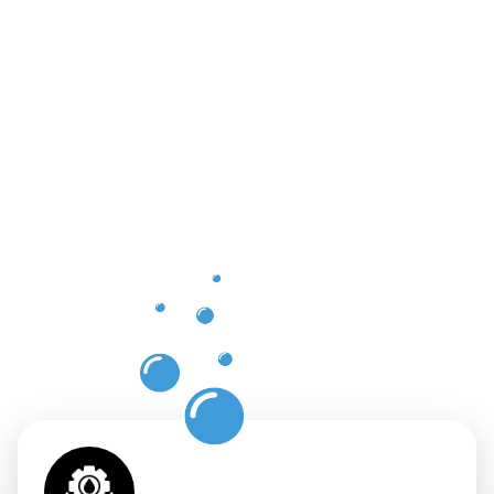
Vorteile
einer
professione
Dachrinnenr
in
Frankenber