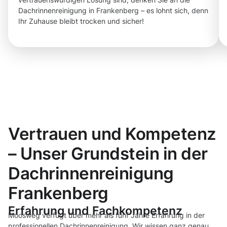
Dachrinnenreinigung in Frankenberg – es lohnt sich, denn
Ihr Zuhause bleibt trocken und sicher!
Vertrauen und Kompetenz
– Unser Grundstein in der
Dachrinnenreinigung
Frankenberg
Erfahrung und Fachkompetenz
Moosweg verfügt über mehr als fünf Jahre Erfahrung in der
professionellen Dachrinnenreinigung. Wir wissen ganz genau,