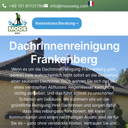
+49 151 61131794
info@moosweg.com
Kostenloses Beratung
Dachrinnenreinigung
Frankenberg
Wenn es um die Dachrinnenreinigung Frankenberg geht,
denken viele wahrscheinlich nicht sofort an die Bedeutung
einer sauberen Dachrinne. Doch wahren Sie sich das Bild
eines verstopften Abflusses: Regenwasser kann nicht
richtig abfließen, und das führt schnell zu unschönen
Schäden am Gebäude. Wir kümmern uns um die
gründliche Reinigung Ihrer Dachrinnen und sorgen dafür,
dass alles reibungslos funktioniert. Mit klarer
Kommunikation und einem nachhaltigen Ansatz sind wir für
Sie da – ganz ohne versteckte Kosten. Vertrauen Sie uns,