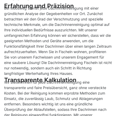
Erfahrung und Präzision
Bei Moosweg startet jede Dachrinnenreinigung mit einer
gründlichen Analyse der Gegebenheiten vor Ort. Zunächst
betrachten wir den Grad der Verschmutzung und spezielle
technische Merkmale, um die Dachrinnenreinigung optimal auf
Ihre individuellen Bedürfnisse auszurichten. Mit unserer
umfangreichen Erfahrung können wir sicherstellen, dass wir die
geeigneten Methoden und Geräte anwenden, um die
Funktionsfähigkeit Ihrer Dachrinnen über einen langen Zeitraum
aufrechtzuerhalten. Wenn Sie in Fischeln wohnen, profitieren
Sie von unserem Fachwissen und unserem Engagement für
eine saubere Lösung! Die Dachrinnenreinigung Fischeln ist nicht
nur notwendig, sondern auch ein Schritt in Richtung
langfristiger Werterhaltung Ihres Hauses.
Transparente Kalkulation
Wir bieten Ihnen für jede Dachrinnenreinigung eine
transparente und faire Preisübersicht, ganz ohne versteckte
Kosten. Bei der Reinigung kommen erprobte Methoden zum
Einsatz, die zuverlässig Laub, Schmutz und Ablagerungen
entfernen. Besonders wichtig ist uns eine gründliche
Überprüfung der Ablaufstellen, sodass Ihre Dachrinnen nach
der Reinigung einwandfrei funktionieren. Mit unserer