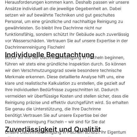
Herausforderungen kommen kann. Deshalb passen wir unsere
Ansätze individuell an die jeweilige Gegebenheit an. Dabei
setzen wir auf bewährte Techniken und gut geschultes
Personal, um eine gründliche und nachhaltige Reinigung zu
gewährleisten. So bleibt Ihre Dachrinne nicht nur
funktionsfähig, sondern schützt Ihr Gebäude auch zuverlässig
vor Wasserschäden. Vertrauen Sie auf unsere Expertise in der
Dachrinnenreinigung Fischeln!
Individuelle Begutachtung
Bevor wir mit der Dachrinnenreinigung in Fischeln beginnen,
führen wir stets eine gründliche Inspektion durch. So können
wir den Verschmutzungsgrad sowie besondere technische
Merkmale erkennen. Diese detaillierte Analyse hilft uns, eine
klare und realistische Kalkulation zu erstellen, die gezielt auf
Ihre individuellen Bedürfnisse zugeschnitten ist. Dadurch
vermeiden wir überflüssige Kosten und stellen sicher, dass die
Reinigung präzise und effektiv durchgeführt wird. So erhalten
Sie genau die Unterstützung, die Ihre Dachrinne
benötigt.Vertrauen Sie auf unsere Expertise bei der
Dachrinnenreinigung Fischeln – wir sind für Sie da!
Zuverlässigkeit und Qualität
Unsere Dachrinnenreinigung in Fischeln schützt Ihr Eigentum