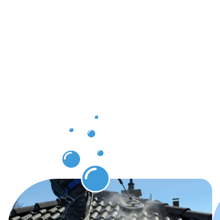
Ergebnisse,
die Ihnen
nach der
Dachrinnenr
in Fischeln
zugutekom