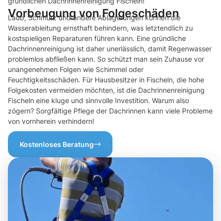
gründlichen Dachrinnenreinigung Fischeln!
Vorbeugung von Folgeschäden
Laub, Schmutz und andere Ablagerungen können die
Wasserableitung ernsthaft behindern, was letztendlich zu
kostspieligen Reparaturen führen kann. Eine gründliche
Dachrinnenreinigung ist daher unerlässlich, damit Regenwasser
problemlos abfließen kann. So schützt man sein Zuhause vor
unangenehmen Folgen wie Schimmel oder
Feuchtigkeitsschäden. Für Hausbesitzer in Fischeln, die hohe
Folgekosten vermeiden möchten, ist die Dachrinnenreinigung
Fischeln eine kluge und sinnvolle Investition. Warum also
zögern? Sorgfältige Pflege der Dachrinnen kann viele Probleme
von vornherein verhindern!
Kostenloses Beratung