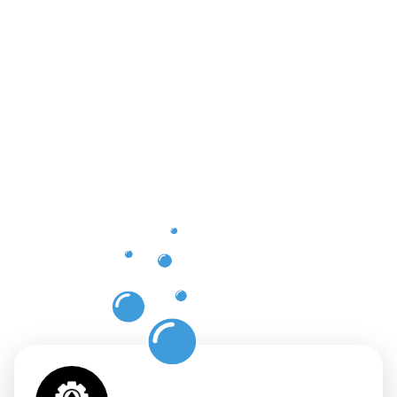
Die
Vorteile
einer
professione
Dachrinnenr
in Fischeln