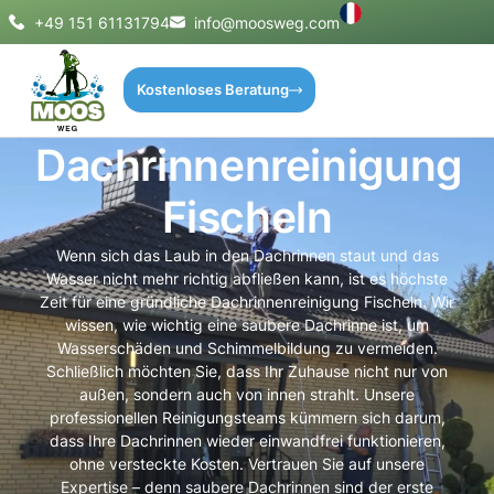
+49 151 61131794
info@moosweg.com
Kostenloses Beratung
Dachrinnenreinigung
Fischeln
Wenn sich das Laub in den Dachrinnen staut und das
Wasser nicht mehr richtig abfließen kann, ist es höchste
Zeit für eine gründliche Dachrinnenreinigung Fischeln. Wir
wissen, wie wichtig eine saubere Dachrinne ist, um
Wasserschäden und Schimmelbildung zu vermeiden.
Schließlich möchten Sie, dass Ihr Zuhause nicht nur von
außen, sondern auch von innen strahlt. Unsere
professionellen Reinigungsteams kümmern sich darum,
dass Ihre Dachrinnen wieder einwandfrei funktionieren,
ohne versteckte Kosten. Vertrauen Sie auf unsere
Expertise – denn saubere Dachrinnen sind der erste