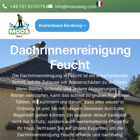
+49 151 61131794
info@moosweg.com
Kostenloses Beratung
Dachrinnenreinigung
Feucht
Die Dachrinnenreinigung in Feucht ist ein entscheidender
Schritt, um Ihr Zuhause vor Wasserschäden zu schützen.
Wenn Blätter, Schmutz und andere Ablagerungen die
Rinnen verstopfen, kann das schnell zu großen Problemen
führen. Wir kümmern uns darum, dass alles wieder in
Ordnung ist und Sie mit ruhigem Gewissen durch die
Regenzeit gehen können. Ein sauberer Ablauf bedeutet
nicht nur Schutz, sondern auch werterhaltende Pflege für
Ihr Haus. Vertrauen Sie auf unsere Expertise, um die
Dachrinnenreinigung Feucht effektiv und nachhaltig