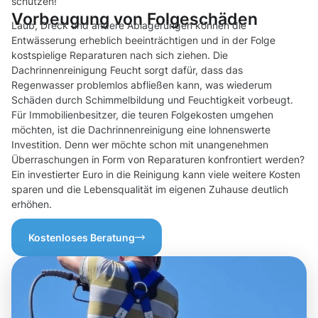
schützen!
Vorbeugung von Folgeschäden
Laub, Dreck und andere Ablagerungen können die
Entwässerung erheblich beeinträchtigen und in der Folge
kostspielige Reparaturen nach sich ziehen. Die
Dachrinnenreinigung Feucht sorgt dafür, dass das
Regenwasser problemlos abfließen kann, was wiederum
Schäden durch Schimmelbildung und Feuchtigkeit vorbeugt.
Für Immobilienbesitzer, die teuren Folgekosten umgehen
möchten, ist die Dachrinnenreinigung eine lohnenswerte
Investition. Denn wer möchte schon mit unangenehmen
Überraschungen in Form von Reparaturen konfrontiert werden?
Ein investierter Euro in die Reinigung kann viele weitere Kosten
sparen und die Lebensqualität im eigenen Zuhause deutlich
erhöhen.
Kostenloses Beratung