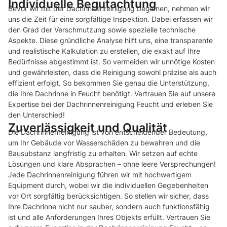
Individuelle Begutachtung
Bevor wir mit der Dachrinnenreinigung beginnen, nehmen wir
uns die Zeit für eine sorgfältige Inspektion. Dabei erfassen wir
den Grad der Verschmutzung sowie spezielle technische
Aspekte. Diese gründliche Analyse hilft uns, eine transparente
und realistische Kalkulation zu erstellen, die exakt auf Ihre
Bedürfnisse abgestimmt ist. So vermeiden wir unnötige Kosten
und gewährleisten, dass die Reinigung sowohl präzise als auch
effizient erfolgt. So bekommen Sie genau die Unterstützung,
die Ihre Dachrinne in Feucht benötigt. Vertrauen Sie auf unsere
Expertise bei der Dachrinnenreinigung Feucht und erleben Sie
den Unterschied!
Zuverlässigkeit und Qualität
Die Dachrinnenreinigung ist von entscheidender Bedeutung,
um Ihr Gebäude vor Wasserschäden zu bewahren und die
Bausubstanz langfristig zu erhalten. Wir setzen auf echte
Lösungen und klare Absprachen – ohne leere Versprechungen!
Jede Dachrinnenreinigung führen wir mit hochwertigem
Equipment durch, wobei wir die individuellen Gegebenheiten
vor Ort sorgfältig berücksichtigen. So stellen wir sicher, dass
Ihre Dachrinne nicht nur sauber, sondern auch funktionsfähig
ist und alle Anforderungen Ihres Objekts erfüllt. Vertrauen Sie