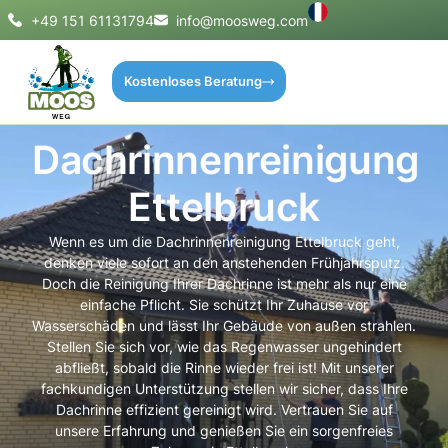
+49 151 61131794
info@moosweg.com
Kostenloses Beratung
Dachrinnenreinigung
Ettelbruck
Wenn es um die Dachrinnenreinigung Ettelbruck geht,
denken viele sofort an den anstehenden Frühjahrsputz.
Doch die Reinigung Ihrer Dachrinne ist mehr als nur eine
einfache Pflicht. Sie schützt Ihr Zuhause vor
Wasserschäden und lässt Ihr Gebäude von außen strahlen.
Stellen Sie sich vor, wie das Regenwasser ungehindert
abfließt, sobald die Rinne wieder frei ist! Mit unserer
fachkundigen Unterstützung stellen wir sicher, dass Ihre
Dachrinne effizient gereinigt wird. Vertrauen Sie auf
unsere Erfahrung und genießen Sie ein sorgenfreies