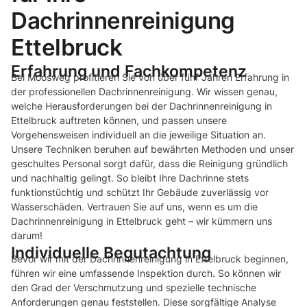
Dachrinnenreinigung
Ettelbruck
Erfahrung und Fachkompetenz
Bei Moosweg profitieren Sie von über fünf Jahren Erfahrung in
der professionellen Dachrinnenreinigung. Wir wissen genau,
welche Herausforderungen bei der Dachrinnenreinigung in
Ettelbruck auftreten können, und passen unsere
Vorgehensweisen individuell an die jeweilige Situation an.
Unsere Techniken beruhen auf bewährten Methoden und unser
geschultes Personal sorgt dafür, dass die Reinigung gründlich
und nachhaltig gelingt. So bleibt Ihre Dachrinne stets
funktionstüchtig und schützt Ihr Gebäude zuverlässig vor
Wasserschäden. Vertrauen Sie auf uns, wenn es um die
Dachrinnenreinigung in Ettelbruck geht – wir kümmern uns
darum!
Individuelle Begutachtung
Bevor wir mit der Dachrinnenreinigung in Ettelbruck beginnen,
führen wir eine umfassende Inspektion durch. So können wir
den Grad der Verschmutzung und spezielle technische
Anforderungen genau feststellen. Diese sorgfältige Analyse