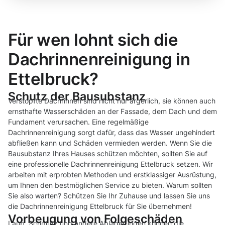
Für wen lohnt sich die
Dachrinnenreinigung in
Ettelbruck?
Schutz der Bausubstanz
Verstopfte Dachrinnen sind nicht nur ärgerlich, sie können auch
ernsthafte Wasserschäden an der Fassade, dem Dach und dem
Fundament verursachen. Eine regelmäßige
Dachrinnenreinigung sorgt dafür, dass das Wasser ungehindert
abfließen kann und Schäden vermieden werden. Wenn Sie die
Bausubstanz Ihres Hauses schützen möchten, sollten Sie auf
eine professionelle Dachrinnenreinigung Ettelbruck setzen. Wir
arbeiten mit erprobten Methoden und erstklassiger Ausrüstung,
um Ihnen den bestmöglichen Service zu bieten. Warum sollten
Sie also warten? Schützen Sie Ihr Zuhause und lassen Sie uns
die Dachrinnenreinigung Ettelbruck für Sie übernehmen!
Vorbeugung von Folgeschäden
Laub, Schmutz und andere Ablagerungen können die