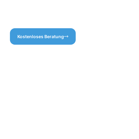
danken!
Leistung anzubieten, damit
Sie genau wissen, worauf Sie
sich einlassen.
Kostenloses Beratung
Vorteile
einer
professione