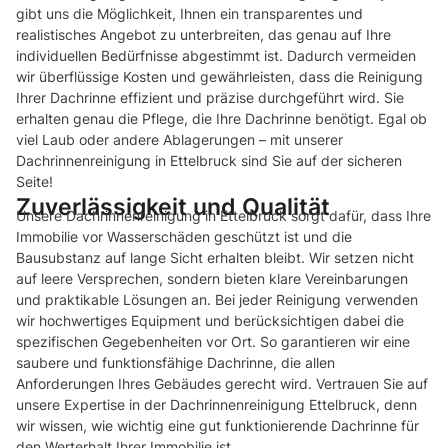
gibt uns die Möglichkeit, Ihnen ein transparentes und
realistisches Angebot zu unterbreiten, das genau auf Ihre
individuellen Bedürfnisse abgestimmt ist. Dadurch vermeiden
wir überflüssige Kosten und gewährleisten, dass die Reinigung
Ihrer Dachrinne effizient und präzise durchgeführt wird. Sie
erhalten genau die Pflege, die Ihre Dachrinne benötigt. Egal ob
viel Laub oder andere Ablagerungen – mit unserer
Dachrinnenreinigung in Ettelbruck sind Sie auf der sicheren
Seite!
Zuverlässigkeit und Qualität
Unsere Dachrinnenreinigung in Ettelbruck sorgt dafür, dass Ihre
Immobilie vor Wasserschäden geschützt ist und die
Bausubstanz auf lange Sicht erhalten bleibt. Wir setzen nicht
auf leere Versprechen, sondern bieten klare Vereinbarungen
und praktikable Lösungen an. Bei jeder Reinigung verwenden
wir hochwertiges Equipment und berücksichtigen dabei die
spezifischen Gegebenheiten vor Ort. So garantieren wir eine
saubere und funktionsfähige Dachrinne, die allen
Anforderungen Ihres Gebäudes gerecht wird. Vertrauen Sie auf
unsere Expertise in der Dachrinnenreinigung Ettelbruck, denn
wir wissen, wie wichtig eine gut funktionierende Dachrinne für
den Werterhalt Ihrer Immobilie ist.