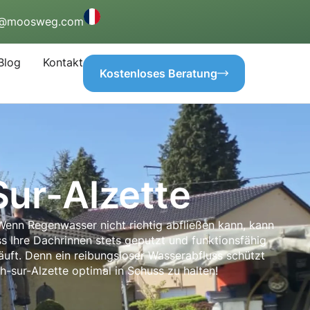
o@moosweg.com
Blog
Kontakt
Kostenloses Beratung
ur-Alzette
. Wenn Regenwasser nicht richtig abfließen kann, kann
 Ihre Dachrinnen stets geputzt und funktionsfähig
läuft. Denn ein reibungsloser Wasserabfluss schützt
h-sur-Alzette optimal in Schuss zu halten!