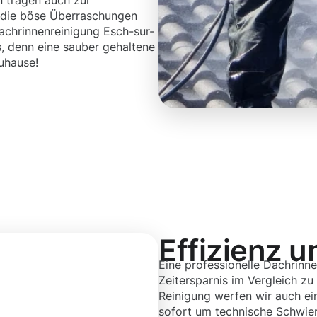
 tragen auch zur
, die böse Überraschungen
achrinnenreinigung Esch-sur-
ns, denn eine sauber gehaltene
uhause!
Effizienz u
Eine professionelle Dachrinne
Zeitersparnis im Vergleich zu
Reinigung werfen wir auch ei
sofort um technische Schwier