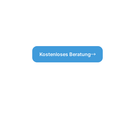
 Vorgehen, denn nur so
bleibt. Vertrauen Sie auf uns
ng Esch-sur-Alzette nicht nur
und zu vermeiden. Die regelm
e schon böse Überraschungen
entscheidend, um Schäden a
etaillierte Prüfung wissen
Ihrer Dachrinne zu verlängern
ieder in Topform zu bringen.
Kostenloses Beratung