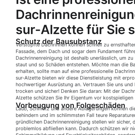
Dachrinnenreinigun
sur-Alzette für Sie 
Schutz der Bausubstanz
Verstopfte Dachrinnen können schnell zu ernsthaft
Fassade, dem Dach und sogar dem Fundament führe
Dachrinnenreinigung ist deshalb unerlässlich, um zu
staut und so Schäden entstehen. Möchte man die Ba
erhalten, sollte man auf eine professionelle Dachrin
sur-Alzette bieten wir diese Dienstleistung mit erp
hochwertiger Ausrüstung an. Vertrauen Sie uns und 
trocken und sicher! Denken Sie daran: Mit der Dach
Alzette schützen Sie Ihr Eigentum vor kostspieligen
Vorbeugung von Folgeschäden
Laub, Schmutz und andere Ablagerungen können die
behindern und im schlimmsten Fall teure Reparaturen
gründlichen Dachrinnenreinigung stellen wir sicher
problemlos abfließen kann. Dadurch schützen wir nic