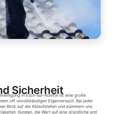
nd Sicherheit
nreinigung in Esch-sur-Alzette ist eine große
 dem oft unvollständigen Eigenversuch. Bei jeder
nen Blick auf die Ablaufstellen und kümmern uns
igkeiten. Kunden, die Wert auf eine gründliche und