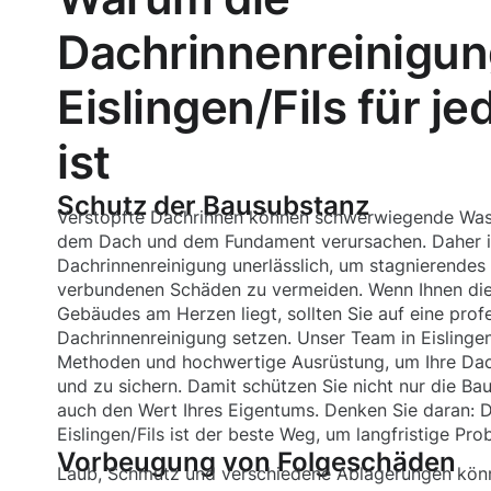
Dachrinnenreinigun
Eislingen/Fils für je
ist
Schutz der Bausubstanz
Verstopfte Dachrinnen können schwerwiegende Was
dem Dach und dem Fundament verursachen. Daher i
Dachrinnenreinigung unerlässlich, um stagnierendes
verbundenen Schäden zu vermeiden. Wenn Ihnen die 
Gebäudes am Herzen liegt, sollten Sie auf eine profe
Dachrinnenreinigung setzen. Unser Team in Eislinge
Methoden und hochwertige Ausrüstung, um Ihre Dach
und zu sichern. Damit schützen Sie nicht nur die B
auch den Wert Ihres Eigentums. Denken Sie daran: D
Eislingen/Fils ist der beste Weg, um langfristige Pr
Vorbeugung von Folgeschäden
Laub, Schmutz und verschiedene Ablagerungen kön