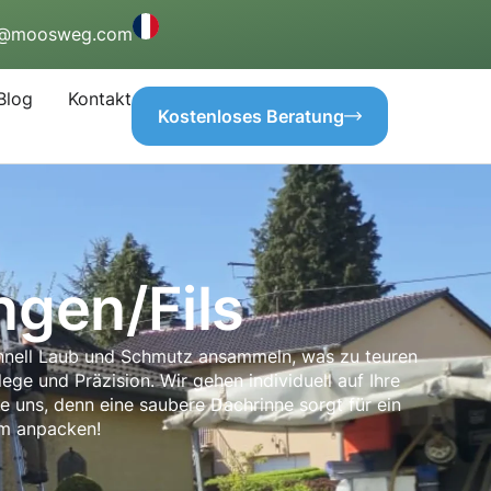
o@moosweg.com
Blog
Kontakt
Kostenloses Beratung
ngen/Fils
schnell Laub und Schmutz ansammeln, was zu teuren
ege und Präzision. Wir gehen individuell auf Ihre
ie uns, denn eine saubere Dachrinne sorgt für ein
em anpacken!