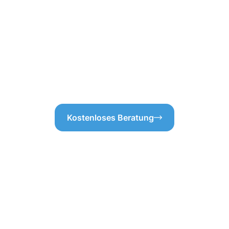
che Gegebenheiten zu
Oberfläche abgestimmt sind. 
slich, um eine faire und
Ablagerungen gründlich entfe
gewährleisten – ganz ohne
Ablaufstellen, um ihre Funktio
t unserer sorgsamen Analyse
Ihre Dachrinne stets sauber bl
nte Vorgehensweise. Wenn Sie
professionelle Dachrinnenreini
tscheiden, können Sie sich
Partner!
Kostenloses Beratung