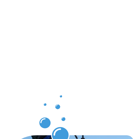
Ergebnisse,
die Sie
nach der
Dachrinnenr
in
Eggenstein
Leopoldsha
erwarten
können