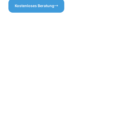
Kostenloses Beratung
Vorteile
der
professione
Dachrinnenr
in