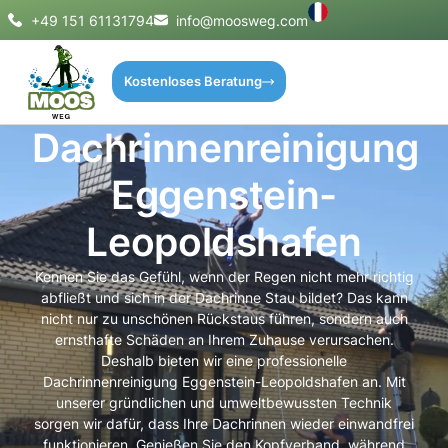
+49 151 61131794
info@moosweg.com
Kostenloses Beratung
Dachrinnenreinigung
Eggenstein-
Leopoldshafen
Kennen Sie das Gefühl, wenn der Regen nicht mehr richtig
abfließt und sich in der Dachrinne Stau bildet? Das kann
nicht nur zu unschönen Rückstaus führen, sondern auch
ernsthafte Schäden an Ihrem Zuhause verursachen.
Deshalb bieten wir eine professionelle
Dachrinnenreinigung Eggenstein-Leopoldshafen an. Mit
unserer gründlichen und umweltbewussten Technik
sorgen wir dafür, dass Ihre Dachrinnen wieder einwandfrei
funktionieren. Genießen Sie den Kopfverband, während