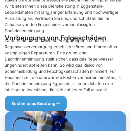
Wir bieten Ihnen diese Dienstleistung in Eggenstein-
Leopoldshafen mit langjähriger Erfahrung und hochwertiger
Ausrüstung an. Vertrauen Sie uns, und schützen Sie Ihr
Zuhause vor den Folgen einer vernachlässigten
Dachrinnenreinigung.
Vorbeugung von Folgeschäden
Laub, Schmutz und diverse Ablagerungen können die
Regenwasserversorgung erheblich stören und führen oft zu
kostspieligen Reparaturen. Eine gründliche
Dachrinnenreinigung stellt sicher, dass das Regenwasser
ungehindert abfließen kann. So wird das Risiko von
Schimmelbildung und Feuchtigkeitsschäden minimiert. Für
Hausbesitzer, die unerwartete Kosten vermeiden möchten, ist
die Dachrinnenreinigung Eggenstein-Leopoldshafen eine
intelligente Investition, die sich auf jeden Fall auszahlt.
Kostenloses Beratung