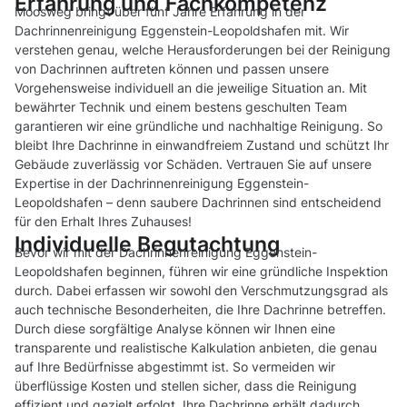
Erfahrung und Fachkompetenz
Moosweg bringt über fünf Jahre Erfahrung in der
Dachrinnenreinigung Eggenstein-Leopoldshafen mit. Wir
verstehen genau, welche Herausforderungen bei der Reinigung
von Dachrinnen auftreten können und passen unsere
Vorgehensweise individuell an die jeweilige Situation an. Mit
bewährter Technik und einem bestens geschulten Team
garantieren wir eine gründliche und nachhaltige Reinigung. So
bleibt Ihre Dachrinne in einwandfreiem Zustand und schützt Ihr
Gebäude zuverlässig vor Schäden. Vertrauen Sie auf unsere
Expertise in der Dachrinnenreinigung Eggenstein-
Leopoldshafen – denn saubere Dachrinnen sind entscheidend
für den Erhalt Ihres Zuhauses!
Individuelle Begutachtung
Bevor wir mit der Dachrinnenreinigung Eggenstein-
Leopoldshafen beginnen, führen wir eine gründliche Inspektion
durch. Dabei erfassen wir sowohl den Verschmutzungsgrad als
auch technische Besonderheiten, die Ihre Dachrinne betreffen.
Durch diese sorgfältige Analyse können wir Ihnen eine
transparente und realistische Kalkulation anbieten, die genau
auf Ihre Bedürfnisse abgestimmt ist. So vermeiden wir
überflüssige Kosten und stellen sicher, dass die Reinigung
effizient und gezielt erfolgt. Ihre Dachrinne erhält dadurch