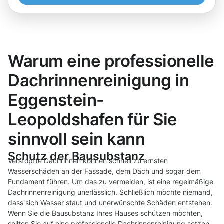
Warum eine professionelle
Dachrinnenreinigung in
Eggenstein-
Leopoldshafen für Sie
sinnvoll sein kann
Schutz der Bausubstanz
Verstopfte Dachrinnen können schnell zu ernsten
Wasserschäden an der Fassade, dem Dach und sogar dem
Fundament führen. Um das zu vermeiden, ist eine regelmäßige
Dachrinnenreinigung unerlässlich. Schließlich möchte niemand,
dass sich Wasser staut und unerwünschte Schäden entstehen.
Wenn Sie die Bausubstanz Ihres Hauses schützen möchten,
sollten Sie auf eine professionelle Dachrinnenreinigung setzen.