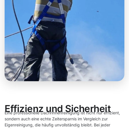
Effizienz und Sicherheit
Eine professionelle Dachrinnenreinigung ist nicht nur effizient,
sondern auch eine echte Zeitersparnis im Vergleich zur
Eigenreinigung, die häufig unvollständig bleibt. Bei jeder