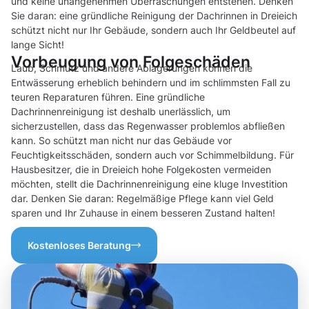
und keine unangenehmen Überraschungen entstehen. Denken
Sie daran: eine gründliche Reinigung der Dachrinnen in Dreieich
schützt nicht nur Ihr Gebäude, sondern auch Ihr Geldbeutel auf
lange Sicht!
Vorbeugung von Folgeschäden
Laub, Schmutz und andere Ablagerungen können die
Entwässerung erheblich behindern und im schlimmsten Fall zu
teuren Reparaturen führen. Eine gründliche
Dachrinnenreinigung ist deshalb unerlässlich, um
sicherzustellen, dass das Regenwasser problemlos abfließen
kann. So schützt man nicht nur das Gebäude vor
Feuchtigkeitsschäden, sondern auch vor Schimmelbildung. Für
Hausbesitzer, die in Dreieich hohe Folgekosten vermeiden
möchten, stellt die Dachrinnenreinigung eine kluge Investition
dar. Denken Sie daran: Regelmäßige Pflege kann viel Geld
sparen und Ihr Zuhause in einem besseren Zustand halten!
Kostenloses Beratung