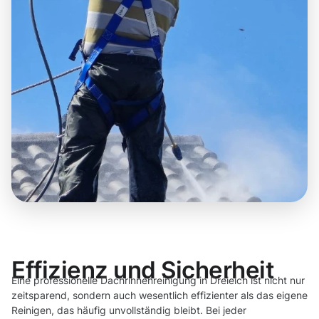
Effizienz und Sicherheit
Eine professionelle Dachrinnenreinigung in Dreieich ist nicht nur
zeitsparend, sondern auch wesentlich effizienter als das eigene
Reinigen, das häufig unvollständig bleibt. Bei jeder