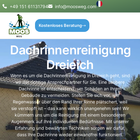
+49 151 61131794
info@moosweg.com
Kostenloses Beratung
Dachrinnenreinigung
Dreieich
Wenn es um die Dachrinnenreinigung in Dreieich geht, sind
wir der richtige Ansprechpartner für Sie. Eine saubere
Dachrinne ist entscheidend, um Schäden an Ihrem
Gebäude zu vermeiden. Stellen Sie sich vor, wie
Regenwasser über den Rand Ihrer Rinne plätschert, weil
sie verstopft ist – das kann wirklich unangenehm sein! Wir
kümmern uns um die Reinigung mit einem besonderen
Augenmerk auf Ihre individuellen Bedürfnisse. Mit unserer
Erfahrung und bewährten Techniken sorgen wir dafür,
dass Ihre Dachrinne wieder einwandfrei funktioniert.