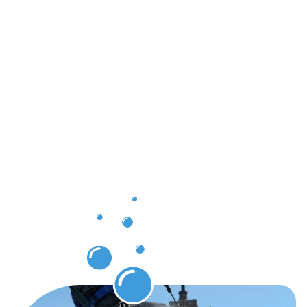
Ergebnisse,
die Sie
nach der
Dachrinnenr
Dreieich
erwarten
dürfen