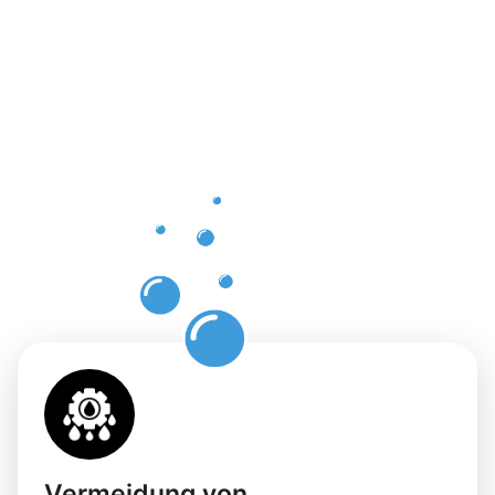
der
professione
Dachrinnenr
in Colmar
mit
Moosweg
Vermeidung von