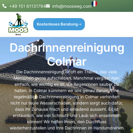
+49 151 61131794
info@moosweg.com
Kostenloses Beratung
Dachrinnenreinigung
Colmar
Die Dachrinnenreinigung ist oft ein Thema, das viele
Menschen gerne aufschieben. Manchmal vergisst man
einfach, wie wichtig es ist, die Regenrinnen sauber zu
halten. In Colmar kümmern wir uns genau darum. Eine
regelmäßige Dachrinnenreinigung in Colmar verhindert
nicht nur teure Wasserschäden, sondern sorgt auch dafür,
dass Ihr Zuhause frisch und einladend aussieht. Es ist
erstaunlich, wie viel Schmutz und Laub sich ansammeln
können! Wir helfen Ihnen, den Durchfluss
wiederherzustellen und Ihre Dachrinnen im Handumdrehen