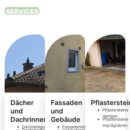
Unsere
Reinigungsdie
Dächer
Fassaden
Pflasterste
und
und
Pflastersteine
reinigen
Dachrinnen
Gebäude
Pflastersteine
imprägnieren
Dachreinigung
Fassadenreinigung
Dachrinnenreinigung
Gebäudereinigung