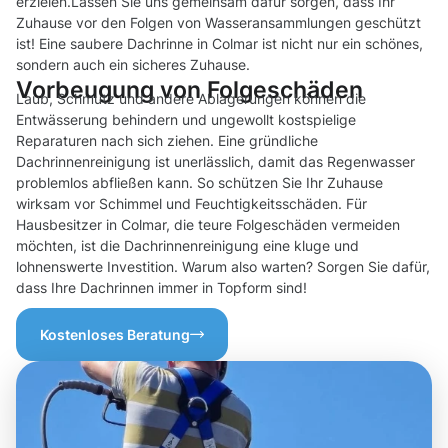
erzielen.Lassen Sie uns gemeinsam dafür sorgen, dass Ihr
Zuhause vor den Folgen von Wasseransammlungen geschützt
ist! Eine saubere Dachrinne in Colmar ist nicht nur ein schönes,
sondern auch ein sicheres Zuhause.
Vorbeugung von Folgeschäden
Laub, Schmutz und andere Ablagerungen können die
Entwässerung behindern und ungewollt kostspielige
Reparaturen nach sich ziehen. Eine gründliche
Dachrinnenreinigung ist unerlässlich, damit das Regenwasser
problemlos abfließen kann. So schützen Sie Ihr Zuhause
wirksam vor Schimmel und Feuchtigkeitsschäden. Für
Hausbesitzer in Colmar, die teure Folgeschäden vermeiden
möchten, ist die Dachrinnenreinigung eine kluge und
lohnenswerte Investition. Warum also warten? Sorgen Sie dafür,
dass Ihre Dachrinnen immer in Topform sind!
Kostenloses Beratung