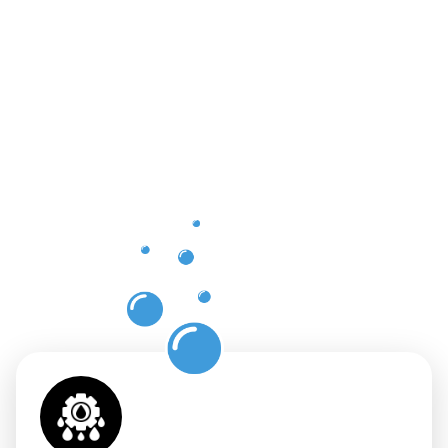
Vorteile
der
professione
Dachrinnenr
in Clervaux
mit
Moosweg