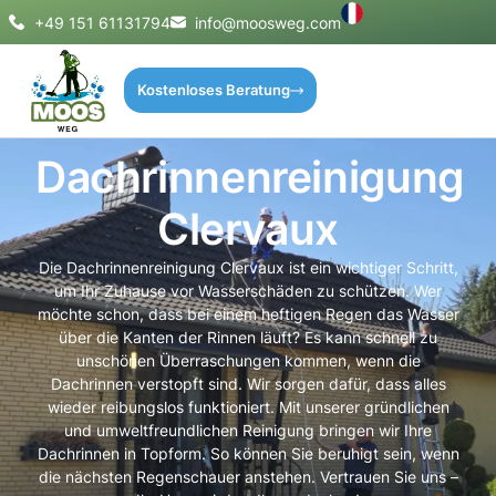
+49 151 61131794
info@moosweg.com
Kostenloses Beratung
Dachrinnenreinigung
Clervaux
Die Dachrinnenreinigung Clervaux ist ein wichtiger Schritt,
um Ihr Zuhause vor Wasserschäden zu schützen. Wer
möchte schon, dass bei einem heftigen Regen das Wasser
über die Kanten der Rinnen läuft? Es kann schnell zu
unschönen Überraschungen kommen, wenn die
Dachrinnen verstopft sind. Wir sorgen dafür, dass alles
wieder reibungslos funktioniert. Mit unserer gründlichen
und umweltfreundlichen Reinigung bringen wir Ihre
Dachrinnen in Topform. So können Sie beruhigt sein, wenn
die nächsten Regenschauer anstehen. Vertrauen Sie uns –