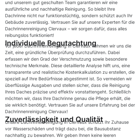
und unserem gut geschulten Team garantieren wir eine
ausführliche und nachhaltige Reinigung. So bleibt Ihre
Dachrinne nicht nur funktionstüchtig, sondern schützt auch Ihr
Gebäude zuverlässig. Vertrauen Sie auf unsere Experten für die
Dachrinnenreinigung Clervaux – wir sorgen dafür, dass alles
reibungslos funktioniert!
Individuelle Begutachtung
Vor jeder Dachrinnenreinigung in Clervaux nehmen wir uns die
Zeit, eine gründliche Überprüfung durchzuführen. Dabei
erfassen wir den Grad der Verschmutzung sowie besondere
technische Merkmale. Diese detaillierte Analyse hilft uns, eine
transparente und realistische Kostenkalkulation zu erstellen, die
speziell auf Ihre Bedürfnisse abgestimmt ist. So vermeiden wir
überflüssige Ausgaben und stellen sicher, dass die Reinigung
Ihres Daches präzise und effektiv vonstattengeht. Schließlich
möchten wir, dass Ihre Dachrinne genau die Pflege erhält, die
sie wirklich benötigt. Vertrauen Sie auf unsere Erfahrung bei der
Dachrinnenreinigung Clervaux!
Zuverlässigkeit und Qualität
Unsere Dachrinnenreinigung in Clervaux schützt Ihr Zuhause
vor Wasserschäden und trägt dazu bei, die Bausubstanz
nachhaltig zu bewahren. Wir geben Ihnen keine leeren