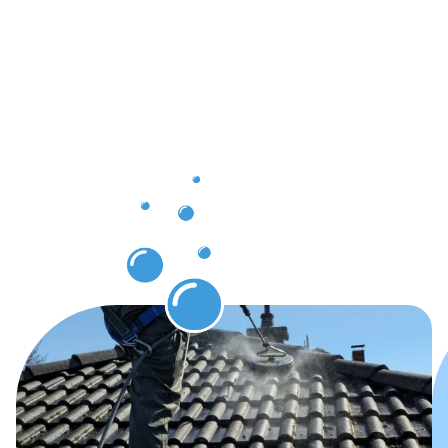
die Sie
nach der
Dachrinnenr
Clervaux
erwarten
können