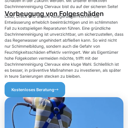
Schäden in der Zukunft werden. Mit unserer effektiven
Dachrinnenreinigung Clervaux bist du auf der sicheren Seite!
Vorbeugung von Folgeschäden
Laub, Dreck und andere Ablagerungen können die
Entwässerung erheblich beeinträchtigen und im schlimmsten
Fall zu kostspieligen Reparaturen führen. Eine gründliche
Dachrinnenreinigung ist unverzichtbar, um sicherzustellen, dass
das Regenwasser ungehindert abfließen kann. So wird nicht
nur Schimmelbildung, sondern auch die Gefahr von
Feuchtigkeitsschäden effektiv verringert. Wer als Eigentümer
hohe Folgekosten vermeiden möchte, trifft mit der
Dachrinnenreinigung Clervaux eine kluge Wahl. Schließlich ist
es besser, in präventive Maßnahmen zu investieren, als später
in teure Sanierungen stecken zu bleiben.
Kostenloses Beratung