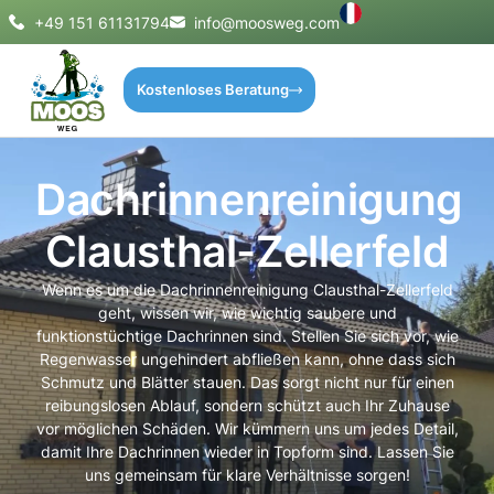
+49 151 61131794
info@moosweg.com
Kostenloses Beratung
Dachrinnenreinigung
Clausthal-Zellerfeld
Wenn es um die Dachrinnenreinigung Clausthal-Zellerfeld
geht, wissen wir, wie wichtig saubere und
funktionstüchtige Dachrinnen sind. Stellen Sie sich vor, wie
Regenwasser ungehindert abfließen kann, ohne dass sich
Schmutz und Blätter stauen. Das sorgt nicht nur für einen
reibungslosen Ablauf, sondern schützt auch Ihr Zuhause
vor möglichen Schäden. Wir kümmern uns um jedes Detail,
damit Ihre Dachrinnen wieder in Topform sind. Lassen Sie
uns gemeinsam für klare Verhältnisse sorgen!