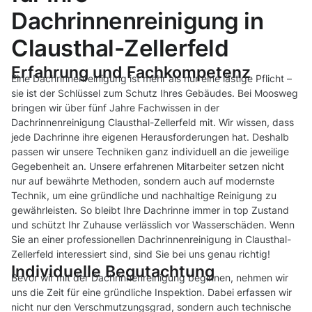
Dachrinnenreinigung in
Clausthal-Zellerfeld
Erfahrung und Fachkompetenz
Eine Dachrinnenreinigung ist mehr als nur eine lästige Pflicht –
sie ist der Schlüssel zum Schutz Ihres Gebäudes. Bei Moosweg
bringen wir über fünf Jahre Fachwissen in der
Dachrinnenreinigung Clausthal-Zellerfeld mit. Wir wissen, dass
jede Dachrinne ihre eigenen Herausforderungen hat. Deshalb
passen wir unsere Techniken ganz individuell an die jeweilige
Gegebenheit an. Unsere erfahrenen Mitarbeiter setzen nicht
nur auf bewährte Methoden, sondern auch auf modernste
Technik, um eine gründliche und nachhaltige Reinigung zu
gewährleisten. So bleibt Ihre Dachrinne immer in top Zustand
und schützt Ihr Zuhause verlässlich vor Wasserschäden. Wenn
Sie an einer professionellen Dachrinnenreinigung in Clausthal-
Zellerfeld interessiert sind, sind Sie bei uns genau richtig!
Individuelle Begutachtung
Bevor wir mit der Dachrinnenreinigung beginnen, nehmen wir
uns die Zeit für eine gründliche Inspektion. Dabei erfassen wir
nicht nur den Verschmutzungsgrad, sondern auch technische