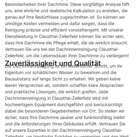
Besonderheiten Ihrer Dachrinne. Diese sorgfältige Analyse hilft
uns, eine ehrliche und realistische Kalkulation zu erstellen, die
genau auf Ihre Bedürfnisse zugeschnitten ist. So können wir
unnötige Kosten vermeiden und dafür sorgen, dass die
Reinigung präzise und effizient vonstattengeht. Mit unserer
Dienstleistung in Clausthal-Zellerfeld können Sie sicher sein,
dass Ihre Dachrinne die Pflege erhält, die sie wirklich braucht.
Vertrauen Sie uns bei der Dachrinnenreinigung Clausthal-
Zellerfeld, um die Lebensdauer Ihrer Dachrinne zu verlängern!
Zuverlässigkeit und Qualität
Die Dachrinnenreinigung ist ein wesentlicher Schritt, um Ihr
Eigentum vor schädlichem Wasser zu bewahren und die
Bausubstanz auf lange Sicht zu erhalten. Wir geben keine
leeren Versprechen ab, sondern schaffen klare Absprachen
und praktische Lösungen, die wirklich greifen. Jede
Dachrinnenreinigung in Clausthal-Zellerfeld wird mit
hochwertigem Equipment durchgeführt und berücksichtigt
dabei die besonderen Gegebenheiten vor Ort. So stellen wir
sicher, dass Ihre Dachrinne sauber und funktionsfähig bleibt
und die Anforderungen Ihres Gebäudes erfüllt. Vertrauen Sie
auf unsere Expertise in der Dachrinnenreinigung Clausthal-
Zellerfeld, um langfristig Schäden zu vermeiden und den Wert