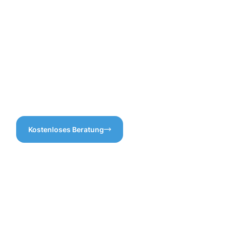
eine regelmäßige
so unsere Dienstleistungen
Dachrinnenreinigung ist? Sie
optimal anpassen!
schützt Ihr Zuhause vor
Wasserschäden und teuren
Reparaturen. Vertrauen Sie
uns, wir wissen, worauf es
ankommt, damit Ihre
Dachrinne nicht nur im
Winter, sondern das ganze
Jahr über topfit bleibt!
Kostenloses Beratung