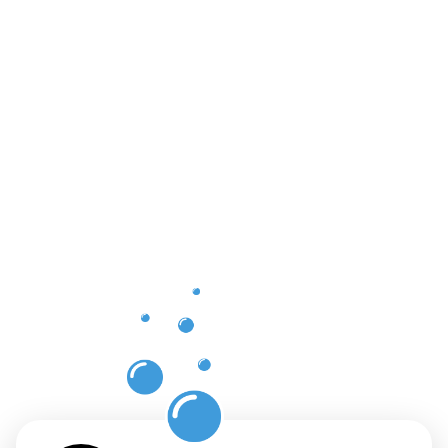
Vorteile
einer
professione
Dachrinnenr
in
Clausthal-
Zellerfeld
mit
Moosweg