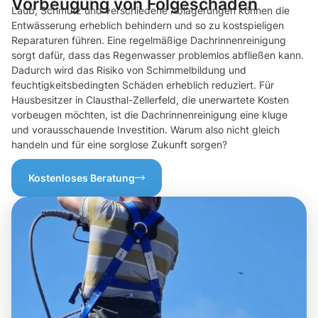
Vorbeugung von Folgeschäden
Laub, Schmutz und verschiedene Ablagerungen können die
Entwässerung erheblich behindern und so zu kostspieligen
Reparaturen führen. Eine regelmäßige Dachrinnenreinigung
sorgt dafür, dass das Regenwasser problemlos abfließen kann.
Dadurch wird das Risiko von Schimmelbildung und
feuchtigkeitsbedingten Schäden erheblich reduziert. Für
Hausbesitzer in Clausthal-Zellerfeld, die unerwartete Kosten
vorbeugen möchten, ist die Dachrinnenreinigung eine kluge
und vorausschauende Investition. Warum also nicht gleich
handeln und für eine sorglose Zukunft sorgen?
Kostenloses Beratung