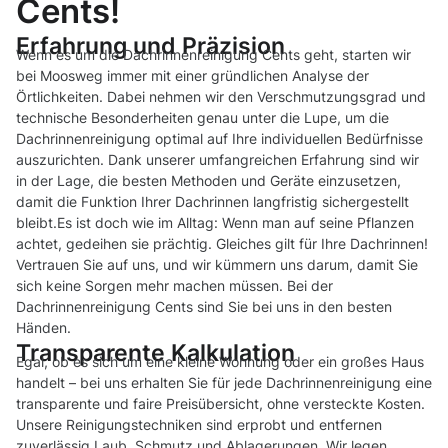
Cents!
Erfahrung und Präzision
Wenn es um die Dachrinnenreinigung Cents geht, starten wir
bei Moosweg immer mit einer gründlichen Analyse der
Örtlichkeiten. Dabei nehmen wir den Verschmutzungsgrad und
technische Besonderheiten genau unter die Lupe, um die
Dachrinnenreinigung optimal auf Ihre individuellen Bedürfnisse
auszurichten. Dank unserer umfangreichen Erfahrung sind wir
in der Lage, die besten Methoden und Geräte einzusetzen,
damit die Funktion Ihrer Dachrinnen langfristig sichergestellt
bleibt.Es ist doch wie im Alltag: Wenn man auf seine Pflanzen
achtet, gedeihen sie prächtig. Gleiches gilt für Ihre Dachrinnen!
Vertrauen Sie auf uns, und wir kümmern uns darum, damit Sie
sich keine Sorgen mehr machen müssen. Bei der
Dachrinnenreinigung Cents sind Sie bei uns in den besten
Händen.
Transparente Kalkulation
Egal, ob es sich um eine kleine Wohnung oder ein großes Haus
handelt – bei uns erhalten Sie für jede Dachrinnenreinigung eine
transparente und faire Preisübersicht, ohne versteckte Kosten.
Unsere Reinigungstechniken sind erprobt und entfernen
zuverlässig Laub, Schmutz und Ablagerungen. Wir legen