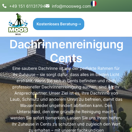
+49 151 61131794
info@moosweg.com
Kostenloses Beratung
Dachrinnenreinigung
Cents
Eine saubere Dachrinne ist wie der perfekte Rahmen für
Ihr Zuhause – sie sorgt dafür, dass alles im besten Licht
erstrahlt. Wenn Sie sich in Cents befinden und nach
professioneller Dachrinnenreinigung suchen, sind wir Ihr
Ansprechpartner. Unser Ziel ist es, Ihre Dachrinne von
Laub, Schmutz und anderem Unrat zu befreien, damit das
Wasser wieder ungehindert abfließen kann. Den
Unterschied, den eine gründliche Reinigung macht,
werden Sie sofort bemerken. Lassen Sie uns Ihnen helfen,
Ihr Zuhause in Cents zu schützen und zugleich den Wert
zu erhalten – mit unserer fachkundigen