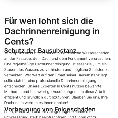
Für wen lohnt sich die
Dachrinnenreinigung in
Cents?
Schutz der Bausubstanz
Verstopfte Dachrinnen können oft erhebliche Wasserschäden
an der Fassade, dem Dach und dem Fundament verursachen.
Eine regelmäßige Dachrinnenreinigung ist essenziell, um ein
Stauen des Wassers zu verhindern und mögliche Schäden zu
vermeiden. Wer Wert auf den Erhalt seiner Bausubstanz legt,
sollte sich für eine professionelle Dachrinnenreinigung
entscheiden. Unsere Experten in Cents nutzen bewährte
Methoden und hochwertige Ausrüstungen, um diese Arbeit
effizient und gründlich durchzuführen. Glauben Sie uns, Ihre
Dachrinnen werden es Ihnen danken!
Vorbeugung von Folgeschäden
Laub, Dreck und andere Ablagerungen können die
Entwässerung stark beeinträchtigen und führen oft zu