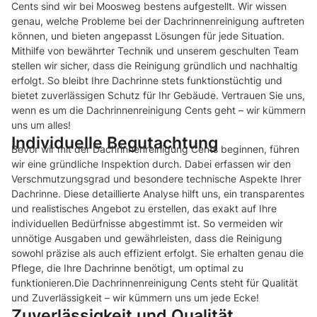
Cents sind wir bei Moosweg bestens aufgestellt. Wir wissen
genau, welche Probleme bei der Dachrinnenreinigung auftreten
können, und bieten angepasst Lösungen für jede Situation.
Mithilfe von bewährter Technik und unserem geschulten Team
stellen wir sicher, dass die Reinigung gründlich und nachhaltig
erfolgt. So bleibt Ihre Dachrinne stets funktionstüchtig und
bietet zuverlässigen Schutz für Ihr Gebäude. Vertrauen Sie uns,
wenn es um die Dachrinnenreinigung Cents geht – wir kümmern
uns um alles!
Individuelle Begutachtung
Bevor wir mit der Dachrinnenreinigung Cents beginnen, führen
wir eine gründliche Inspektion durch. Dabei erfassen wir den
Verschmutzungsgrad und besondere technische Aspekte Ihrer
Dachrinne. Diese detaillierte Analyse hilft uns, ein transparentes
und realistisches Angebot zu erstellen, das exakt auf Ihre
individuellen Bedürfnisse abgestimmt ist. So vermeiden wir
unnötige Ausgaben und gewährleisten, dass die Reinigung
sowohl präzise als auch effizient erfolgt. Sie erhalten genau die
Pflege, die Ihre Dachrinne benötigt, um optimal zu
funktionieren.Die Dachrinnenreinigung Cents steht für Qualität
und Zuverlässigkeit – wir kümmern uns um jede Ecke!
Zuverlässigkeit und Qualität