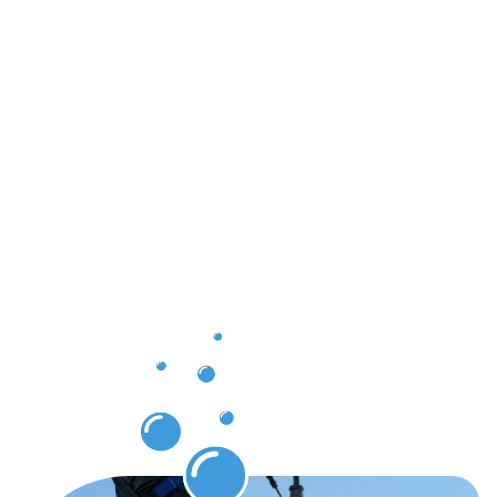
Ergebnisse,
die Sie
nach der
Dachrinnenr
Cents
erwarten
können