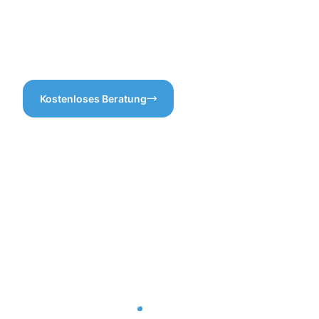
Wichtigeres kümmern
Sie uns, und erleben Sie, wie
können!
einfach es sein kann, Ihre
Dachrinnen in Top-Zustand
zu bringen!
Kostenloses Beratung
Vorteile
der
professione