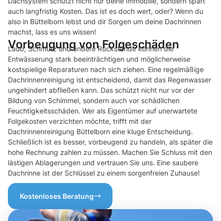
Dachsystem schützt nicht nur deine Immobilie, sondern spart
auch langfristig Kosten. Das ist es doch wert, oder? Wenn du
also in Büttelborn lebst und dir Sorgen um deine Dachrinnen
machst, lass es uns wissen!
Vorbeugung von Folgeschäden
Laub, Schmutz und andere Rückstände können die
Entwässerung stark beeinträchtigen und möglicherweise
kostspielige Reparaturen nach sich ziehen. Eine regelmäßige
Dachrinnenreinigung ist entscheidend, damit das Regenwasser
ungehindert abfließen kann. Das schützt nicht nur vor der
Bildung von Schimmel, sondern auch vor schädlichen
Feuchtigkeitsschäden. Wer als Eigentümer auf unerwartete
Folgekosten verzichten möchte, trifft mit der
Dachrinnenreinigung Büttelborn eine kluge Entscheidung.
Schließlich ist es besser, vorbeugend zu handeln, als später die
hohe Rechnung zahlen zu müssen. Machen Sie Schluss mit den
lästigen Ablagerungen und vertrauen Sie uns. Eine saubere
Dachrinne ist der Schlüssel zu einem sorgenfreien Zuhause!
Kostenloses Beratung