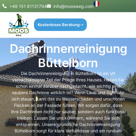
+49 151 61131794
info@moosweg.com
Kostenloses Beratung
Dachrinnenreinigung
Büttelborn
Die Dachrinnenreinigung in Büttelborn ist ein oft
vernachlässigter Teil der Pflege Ihres Hauses. Haben Sie
schon einmal darüber nachgedacht, wie wichtig eine
saubere Dachrinne wirklich ist? Wenn Laub und Schmutz
sich stauen, kann das zu Wasserschäden und unschönen
Flecken an der Fassade führen. Wir sorgen dafür, dass
Ihre Dachrinnen nicht nur sauber, sondern auch funktional
bleiben. Lassen Sie uns kümmern, während Sie sich
entspannen. Unsere gründliche Dachrinnenreinigung
Büttelborn sorgt für klare Verhältnisse und ein rundum