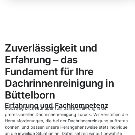
Zuverlässigkeit und
Erfahrung – das
Fundament für Ihre
Dachrinnenreinigung in
Büttelborn
Erfahrung und Fachkompetenz
Moosweg blickt auf über fünf Jahre Erfahrung in der
professionellen Dachrinnenreinigung zurück. Wir verstehen die
Herausforderungen, die bei der Dachrinnenreinigung auftreten
können, und passen unsere Herangehensweise stets individuell
an die jeweilige Situation an. Dabei setzen wir auf bewährte