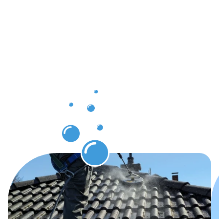
Ergebnisse,
die Sie
nach der
Dachrinnenr
Büttelborn
erwarten
können