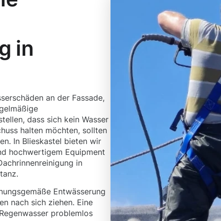
g in
serschäden an der Fassade,
egelmäßige
tellen, dass sich kein Wasser
huss halten möchten, sollten
n. In Blieskastel bieten wir
und hochwertigem Equipment
Dachrinnenreinigung in
stanz.
rdnungsgemäße Entwässerung
en nach sich ziehen. Eine
s Regenwasser problemlos