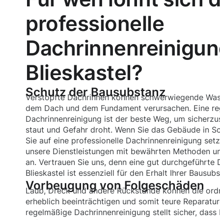
professionelle
Dachrinnenreinigun
Blieskastel?
Schutz der Bausubstanz
Verstopfte Dachrinnen können schwerwiegende Was
dem Dach und dem Fundament verursachen. Eine r
Dachrinnenreinigung ist der beste Weg, um sicherzus
staut und Gefahr droht. Wenn Sie das Gebäude in Sc
Sie auf eine professionelle Dachrinnenreinigung setze
unsere Dienstleistungen mit bewährten Methoden 
an. Vertrauen Sie uns, denn eine gut durchgeführte 
Blieskastel ist essenziell für den Erhalt Ihrer Bausub
Vorbeugung von Folgeschäden
Laub, Dreck und andere Rückstände können die o
erheblich beeinträchtigen und somit teure Reparatur
regelmäßige Dachrinnenreinigung stellt sicher, das