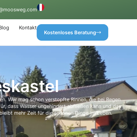
o@moosweg.com
Blog
Kontakt
Kostenloses Beratung
eskastel
igen. Wer mag schon verstopfte Rinnen, die bei Regen
für, dass Wasser ungehindert abfließen kann und das
 bleibt mehr Zeit für die schönen Dinge im Leben.