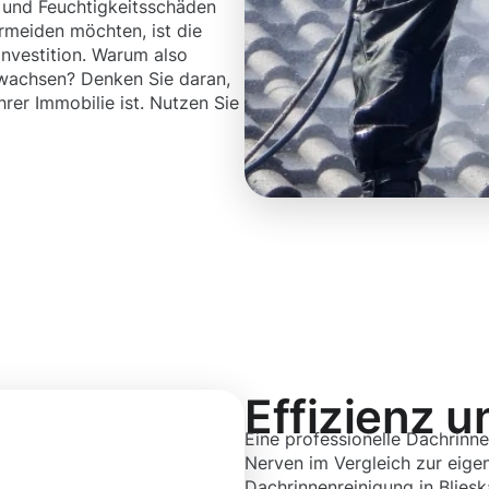
 und Feuchtigkeitsschäden
rmeiden möchten, ist die
Investition. Warum also
 wachsen? Denken Sie daran,
hrer Immobilie ist. Nutzen Sie
Effizienz u
Eine professionelle Dachrinne
Nerven im Vergleich zur eigen
Dachrinnenreinigung in Bliesk