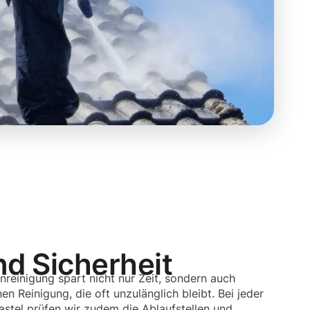
nd Sicherheit
nreinigung spart nicht nur Zeit, sondern auch
en Reinigung, die oft unzulänglich bleibt. Bei jeder
astel prüfen wir zudem die Ablaufstellen und