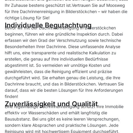
Ihr Zuhause bestens geschützt ist.Vertrauen Sie auf Moosweg
für Ihre Dachrinnenreinigung in Bilderstöckchen – wir haben die
richtige Lösung für Sie!
Individuelle Begutachtung
Bevor wir mit der Dachrinnenreinigung in Bilderstöckchen
beginnen, führen wir eine gründliche Inspektion durch. Dabei
erfassen wir den Grad der Verschmutzung sowie technische
Besonderheiten Ihrer Dachrinne. Diese umfassende Analyse
hilft uns, eine transparente und realistische Kalkulation zu
erstellen, die genau auf Ihre individuellen Bedürfnisse
abgestimmt ist. So vermeiden wir unnötige Kosten und
gewährleisten, dass die Reinigung effizient und präzise
durchgeführt wird. Sie erhalten genau die Leistung, die Ihre
Dachrinne braucht, und das in Bilderstöckchen. Vertrauen Sie
darauf, dass wir die besten Lösungen für Ihre Anforderungen
finden!
Zuverlässigkeit und Qualität
Eine regelmäßige Dachrinnenreinigung schützt Ihre Immobilie
effektiv vor Wasserschäden und erhält langfristig die
Bausubstanz. Bei uns gibt es keine leeren Versprechungen,
sondern klare Absprachen und praktische Lösungen. Jede
Reinigung wird mit hochwertigem Equipment durchgeführt,