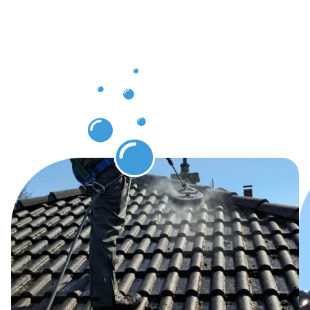
Ergebnisse
nach Ihrer
Dachrinnenr
in
Bilderstöck