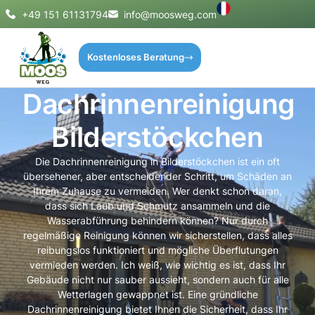
+49 151 61131794
info@moosweg.com
Kostenloses Beratung
Dachrinnenreinigung
Bilderstöckchen
Die Dachrinnenreinigung in Bilderstöckchen ist ein oft
übersehener, aber entscheidender Schritt, um Schäden an
Ihrem Zuhause zu vermeiden. Wer denkt schon daran,
dass sich Laub und Schmutz ansammeln und die
Wasserabführung behindern können? Nur durch
regelmäßige Reinigung können wir sicherstellen, dass alles
reibungslos funktioniert und mögliche Überflutungen
vermieden werden. Ich weiß, wie wichtig es ist, dass Ihr
Gebäude nicht nur sauber aussieht, sondern auch für alle
Wetterlagen gewappnet ist. Eine gründliche
Dachrinnenreinigung bietet Ihnen die Sicherheit, dass Ihr