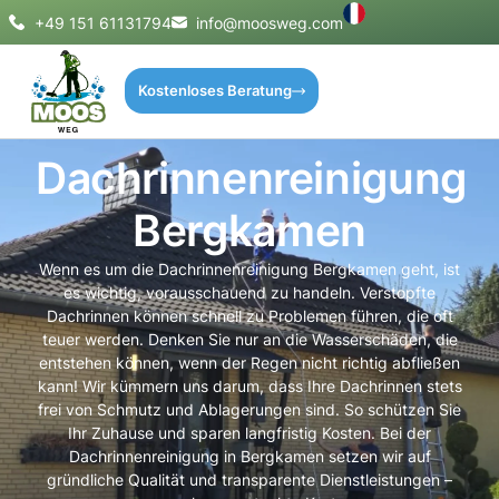
+49 151 61131794
info@moosweg.com
Kostenloses Beratung
Dachrinnenreinigung
Bergkamen
Wenn es um die Dachrinnenreinigung Bergkamen geht, ist
es wichtig, vorausschauend zu handeln. Verstopfte
Dachrinnen können schnell zu Problemen führen, die oft
teuer werden. Denken Sie nur an die Wasserschäden, die
entstehen können, wenn der Regen nicht richtig abfließen
kann! Wir kümmern uns darum, dass Ihre Dachrinnen stets
frei von Schmutz und Ablagerungen sind. So schützen Sie
Ihr Zuhause und sparen langfristig Kosten. Bei der
Dachrinnenreinigung in Bergkamen setzen wir auf
gründliche Qualität und transparente Dienstleistungen –