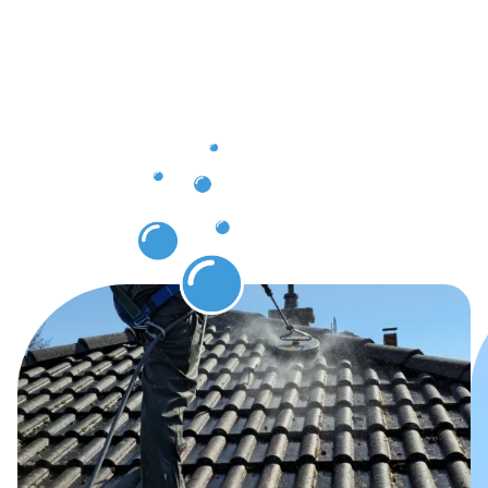
nach der
Dachrinnenr
in
Bergkamen
erwarten
können