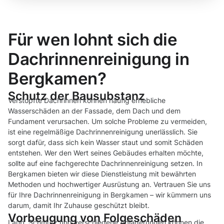
Für wen lohnt sich die
Dachrinnenreinigung in
Bergkamen?
Schutz der Bausubstanz
Verstopfte Dachrinnen können häufig erhebliche
Wasserschäden an der Fassade, dem Dach und dem
Fundament verursachen. Um solche Probleme zu vermeiden,
ist eine regelmäßige Dachrinnenreinigung unerlässlich. Sie
sorgt dafür, dass sich kein Wasser staut und somit Schäden
entstehen. Wer den Wert seines Gebäudes erhalten möchte,
sollte auf eine fachgerechte Dachrinnenreinigung setzen. In
Bergkamen bieten wir diese Dienstleistung mit bewährten
Methoden und hochwertiger Ausrüstung an. Vertrauen Sie uns
für Ihre Dachrinnenreinigung in Bergkamen – wir kümmern uns
darum, damit Ihr Zuhause geschützt bleibt.
Vorbeugung von Folgeschäden
Laub, Schmutz und verschiedene Ablagerungen können die