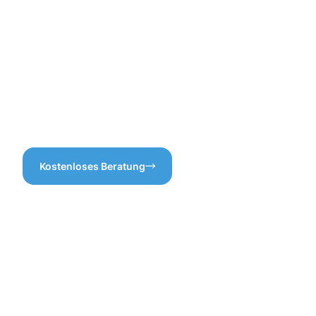
Dachrinnenreinigung in
versteckte Kosten oder
Bergkamen legen wir großen
überflüssige Leistungen.
Wert auf Gründlichkeit und
Professionalität, damit Sie
sich keine Sorgen um
mögliche Wasserschäden
machen müssen. Wer möchte
schon ein überlaufendes
Regenwasser?
Kostenloses Beratung
Vorteile