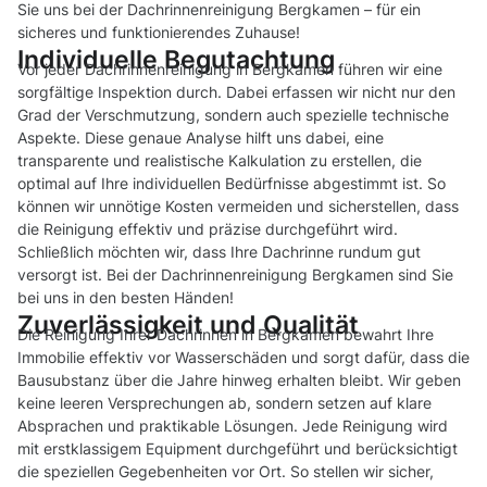
Sie uns bei der Dachrinnenreinigung Bergkamen – für ein
sicheres und funktionierendes Zuhause!
Individuelle Begutachtung
Vor jeder Dachrinnenreinigung in Bergkamen führen wir eine
sorgfältige Inspektion durch. Dabei erfassen wir nicht nur den
Grad der Verschmutzung, sondern auch spezielle technische
Aspekte. Diese genaue Analyse hilft uns dabei, eine
transparente und realistische Kalkulation zu erstellen, die
optimal auf Ihre individuellen Bedürfnisse abgestimmt ist. So
können wir unnötige Kosten vermeiden und sicherstellen, dass
die Reinigung effektiv und präzise durchgeführt wird.
Schließlich möchten wir, dass Ihre Dachrinne rundum gut
versorgt ist. Bei der Dachrinnenreinigung Bergkamen sind Sie
bei uns in den besten Händen!
Zuverlässigkeit und Qualität
Die Reinigung Ihrer Dachrinnen in Bergkamen bewahrt Ihre
Immobilie effektiv vor Wasserschäden und sorgt dafür, dass die
Bausubstanz über die Jahre hinweg erhalten bleibt. Wir geben
keine leeren Versprechungen ab, sondern setzen auf klare
Absprachen und praktikable Lösungen. Jede Reinigung wird
mit erstklassigem Equipment durchgeführt und berücksichtigt
die speziellen Gegebenheiten vor Ort. So stellen wir sicher,