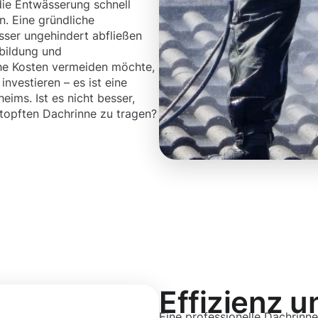
ie Entwässerung schnell
. Eine gründliche
sser ungehindert abfließen
bildung und
che Kosten vermeiden möchte,
nvestieren – es ist eine
ims. Ist es nicht besser,
rstopften Dachrinne zu tragen?
Effizienz u
Eine professionelle Dachrinne