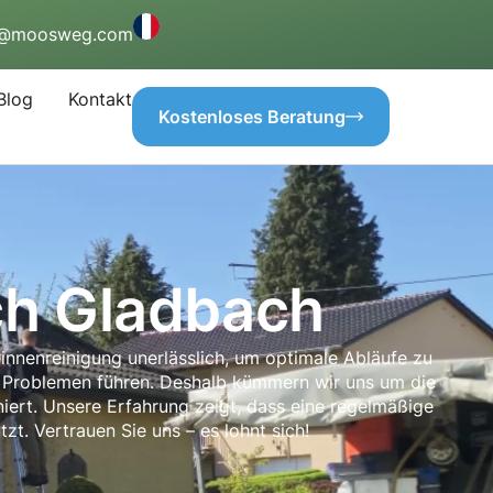
o@moosweg.com
Blog
Kontakt
Kostenloses Beratung
ch Gladbach
rinnenreinigung unerlässlich, um optimale Abläufe zu
 Problemen führen. Deshalb kümmern wir uns um die
iert. Unsere Erfahrung zeigt, dass eine regelmäßige
zt. Vertrauen Sie uns – es lohnt sich!