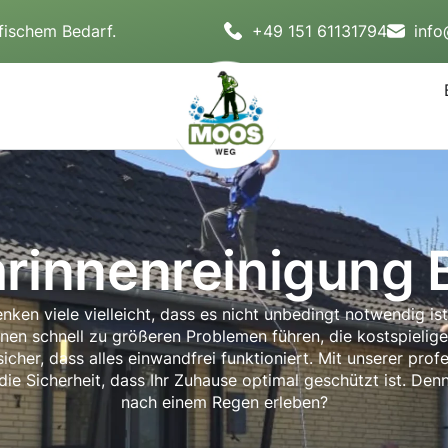
fischem Bedarf.
+49 151 61131794
inf
rinnenreinigung B
ken viele vielleicht, dass es nicht unbedingt notwendig ist
nnen schnell zu größeren Problemen führen, die kostspieli
sicher, dass alles einwandfrei funktioniert. Mit unserer pro
 die Sicherheit, dass Ihr Zuhause optimal geschützt ist.
nach einem Regen erleben?