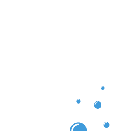
garantieren wir, dass Ihre Dachrinne über lange Zeit
hig bleibt. Vertrauen Sie auf unsere Expertise in
ir und genießen Sie ein sorgenfreies Zuhause!