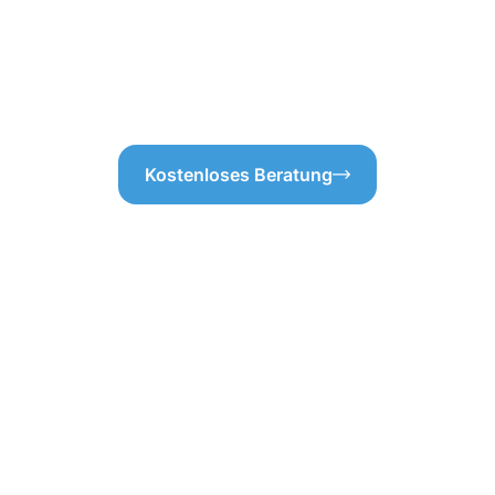
bt es keine versteckten
einwandfrei funktioniert. So 
unsere Expertise in der
hinweg sauber und funktionsfä
erheit, dass alles perfekt
der Dachrinnenreinigung Bela
Kostenloses Beratung