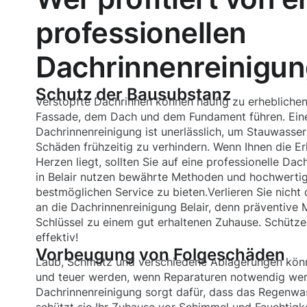
professionellen
Dachrinnenreinigung
Schutz der Bausubstanz
Verstopfte Dachrinnen können häufig zu erhebliche
Fassade, dem Dach und dem Fundament führen. Ein
Dachrinnenreinigung ist unerlässlich, um Stauwasse
Schäden frühzeitig zu verhindern. Wenn Ihnen die E
Herzen liegt, sollten Sie auf eine professionelle Dac
in Belair nutzen bewährte Methoden und hochwerti
bestmöglichen Service zu bieten.Verlieren Sie nicht
an die Dachrinnenreinigung Belair, denn präventive
Schlüssel zu einem gut erhaltenen Zuhause. Schützen
effektiv!
Vorbeugung von Folgeschäden
Laub, Schmutz und verschiedene Ablagerungen könn
und teuer werden, wenn Reparaturen notwendig werd
Dachrinnenreinigung sorgt dafür, dass das Regenwas