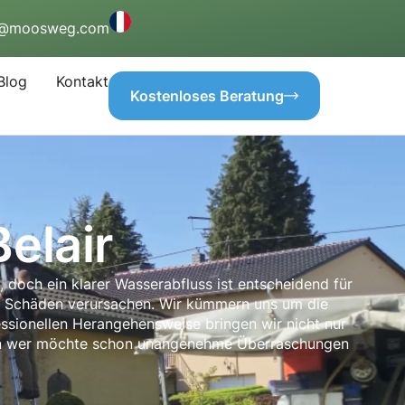
o@moosweg.com
Blog
Kontakt
Kostenloses Beratung
elair
, doch ein klarer Wasserabfluss ist entscheidend für
ge Schäden verursachen. Wir kümmern uns um die
fessionellen Herangehensweise bringen wir nicht nur
 Denn wer möchte schon unangenehme Überraschungen