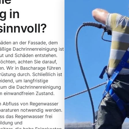
g in
sinnvoll?
häden an der Fassade, dem
ßige Dachrinnenreinigung ist
aut und Schäden entstehen.
chten, achten Sie darauf,
en. Wir in Bascharage führen
stung durch. Schließlich ist
idend, um langfristige
 um die Dachrinnenreinigung
em einwandfreien Zustand.
n Abfluss von Regenwasser
eparaturen notwendig werden.
ss das Regenwasser frei
ildung und