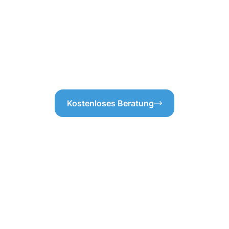
 eine präzise und faire
Blätter, Schmutz und Ablager
ährleisten – ganz ohne
Ablaufstellen, um sicherzustel
 um die Pflege Ihrer
garantieren wir, dass die Dac
 transparent und zuverlässig.
Sie auf der Suche nach einer
sind, sind Sie bei uns genau 
zwar mit einer dauerhaften Le
Kostenloses Beratung