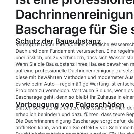
Dachrinnenreinigun
Bascharage für Sie 
Schutz der Bausubstanz
Verstopfte Dachrinnen können erhebliche Wassersc
Dach und dem Fundament verursachen. Eine regelmä
unerlässlich, um zu verhindern, dass sich Wasser st
Wenn Sie die Bausubstanz Ihres Hauses bewahren mö
auf eine professionelle Dachrinnenreinigung zu setz
diese mit bewährten Methoden und modernster Ausrü
es wie beim Auto – regelmäßige Wartung ist entsche
Probleme zu vermeiden. Vertrauen Sie uns, wenn es
Bascharage geht, denn so bleibt Ihr Zuhause in ein
Vorbeugung von Folgeschäden
Blätter, Schmutz und andere Rückstände können de
erheblich behindern und dazu führen, dass teure R
Die Dachrinnenreinigung Bascharage sorgt dafür, da
abfließen kann, wodurch Sie effektiv vor Schimmelb