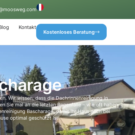
o@moosweg.com
Blog
Kontakt
Kostenloses Beratung
scharage
n. Wir wissen, dass die Dachrinnenreinigung in
 Sie mal an die letzten Regenfälle – wie oft haben
nenreinigung Bascharage, damit Ihr Haus auch bei
use optimal geschützt ist!