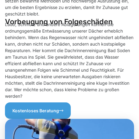
setzen bewährte Methoden und hochwertige Ausrüstung ein,
um die besten Ergebnisse zu erzielen, damit Ihr Zuhause gut
geschützt bleibt.
Vorbeugung von Folgeschäden
Laub, Schmutz und andere Ablagerungen können die
ordnungsgemäße Entwässerung unserer Dächer erheblich
behindern. Wenn das Regenwasser nicht ungehindert abfließen
kann, drohen nicht nur Schäden, sondern auch kostspielige
Reparaturen. Hier kommt die Dachrinnenreinigung Bad Soden
am Taunus ins Spiel. Sie gewährleistet, dass das Wasser
effizient abfließen kann und schützt Ihr Zuhause vor
unangenehmen Folgen wie Schimmel und Feuchtigkeit. Für
Hausbesitzer, die keine unerwarteten Ausgaben riskieren
möchten, stellt die Dachrinnenreinigung eine kluge Investition
dar. Wer möchte schon, dass kleine Probleme zu großen
werden?
Kostenloses Beratung