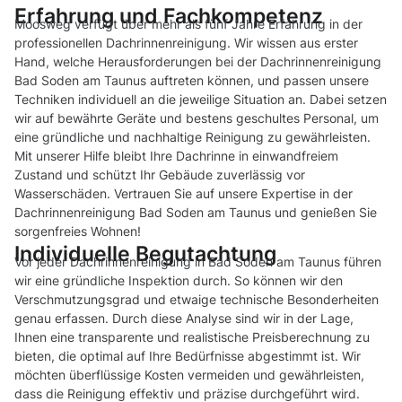
Erfahrung und Fachkompetenz
Moosweg verfügt über mehr als fünf Jahre Erfahrung in der
professionellen Dachrinnenreinigung. Wir wissen aus erster
Hand, welche Herausforderungen bei der Dachrinnenreinigung
Bad Soden am Taunus auftreten können, und passen unsere
Techniken individuell an die jeweilige Situation an. Dabei setzen
wir auf bewährte Geräte und bestens geschultes Personal, um
eine gründliche und nachhaltige Reinigung zu gewährleisten.
Mit unserer Hilfe bleibt Ihre Dachrinne in einwandfreiem
Zustand und schützt Ihr Gebäude zuverlässig vor
Wasserschäden. Vertrauen Sie auf unsere Expertise in der
Dachrinnenreinigung Bad Soden am Taunus und genießen Sie
sorgenfreies Wohnen!
Individuelle Begutachtung
Vor jeder Dachrinnenreinigung in Bad Soden am Taunus führen
wir eine gründliche Inspektion durch. So können wir den
Verschmutzungsgrad und etwaige technische Besonderheiten
genau erfassen. Durch diese Analyse sind wir in der Lage,
Ihnen eine transparente und realistische Preisberechnung zu
bieten, die optimal auf Ihre Bedürfnisse abgestimmt ist. Wir
möchten überflüssige Kosten vermeiden und gewährleisten,
dass die Reinigung effektiv und präzise durchgeführt wird.