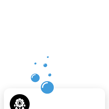
Vorteile
einer
professione
Dachrinnenr
in Bad
Soden am
Taunus