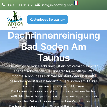
+49 151 61131794
info@moosweg.com
Kostenloses Beratung
Dachrinnenreinigung
Bad Soden Am
Taunus
Die Reinigung von Dachrinnen ist ein oft vernachlässigter,
aber entscheidender Teil unserer Außenpflege. Wer
möchte schon, dass sich Wasser staut oder überläuft,
besonders bei starkem Regen? In Bad Soden am Taunus
kümmern wir uns genau darum! Unsere
Dachrinnenreinigung sorgt dafür, dass alles wieder frei
fließt. Mit der richtigen Technik und einem scharfen Blick
auf die Details bringen wir frischen Wind in Ihre
Dachrinnen. Ein sauberer Wasserabfluss schützt nicht nur