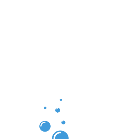
Ergebnisse,
die Sie
nach der
Dachrinnenr
Bad Soden
am Taunus
erwarten
können.