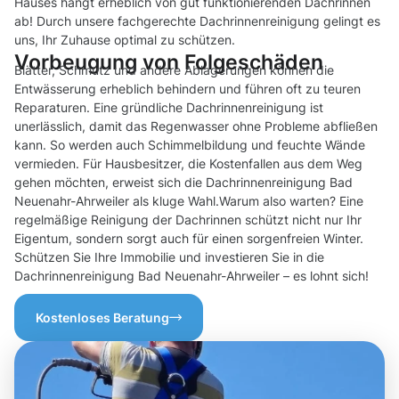
Hauses hängt erheblich von gut funktionierenden Dachrinnen
ab! Durch unsere fachgerechte Dachrinnenreinigung gelingt es
uns, Ihr Zuhause optimal zu schützen.
Vorbeugung von Folgeschäden
Blätter, Schmutz und andere Ablagerungen können die
Entwässerung erheblich behindern und führen oft zu teuren
Reparaturen. Eine gründliche Dachrinnenreinigung ist
unerlässlich, damit das Regenwasser ohne Probleme abfließen
kann. So werden auch Schimmelbildung und feuchte Wände
vermieden. Für Hausbesitzer, die Kostenfallen aus dem Weg
gehen möchten, erweist sich die Dachrinnenreinigung Bad
Neuenahr-Ahrweiler als kluge Wahl.Warum also warten? Eine
regelmäßige Reinigung der Dachrinnen schützt nicht nur Ihr
Eigentum, sondern sorgt auch für einen sorgenfreien Winter.
Schützen Sie Ihre Immobilie und investieren Sie in die
Dachrinnenreinigung Bad Neuenahr-Ahrweiler – es lohnt sich!
Kostenloses Beratung