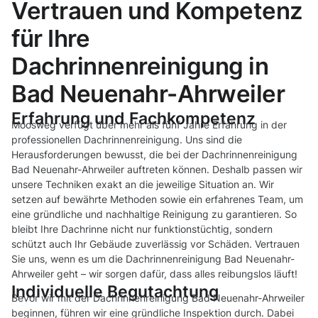
Vertrauen und Kompetenz
für Ihre
Dachrinnenreinigung in
Bad Neuenahr-Ahrweiler
Erfahrung und Fachkompetenz
Moosweg verfügt über mehr als fünf Jahre Erfahrung in der
professionellen Dachrinnenreinigung. Uns sind die
Herausforderungen bewusst, die bei der Dachrinnenreinigung
Bad Neuenahr-Ahrweiler auftreten können. Deshalb passen wir
unsere Techniken exakt an die jeweilige Situation an. Wir
setzen auf bewährte Methoden sowie ein erfahrenes Team, um
eine gründliche und nachhaltige Reinigung zu garantieren. So
bleibt Ihre Dachrinne nicht nur funktionstüchtig, sondern
schützt auch Ihr Gebäude zuverlässig vor Schäden. Vertrauen
Sie uns, wenn es um die Dachrinnenreinigung Bad Neuenahr-
Ahrweiler geht – wir sorgen dafür, dass alles reibungslos läuft!
Individuelle Begutachtung
Bevor wir mit der Dachrinnenreinigung Bad Neuenahr-Ahrweiler
beginnen, führen wir eine gründliche Inspektion durch. Dabei