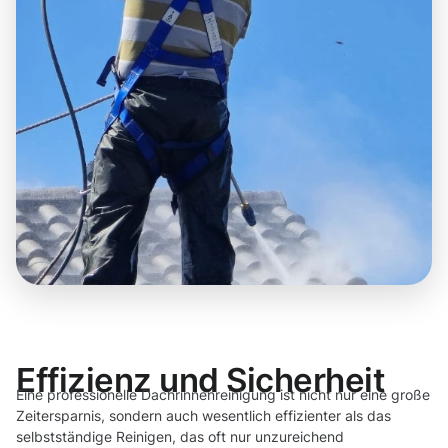
Effizienz und Sicherheit
Eine professionelle Dachrinnenreinigung ist nicht nur eine große
Zeitersparnis, sondern auch wesentlich effizienter als das
selbstständige Reinigen, das oft nur unzureichend