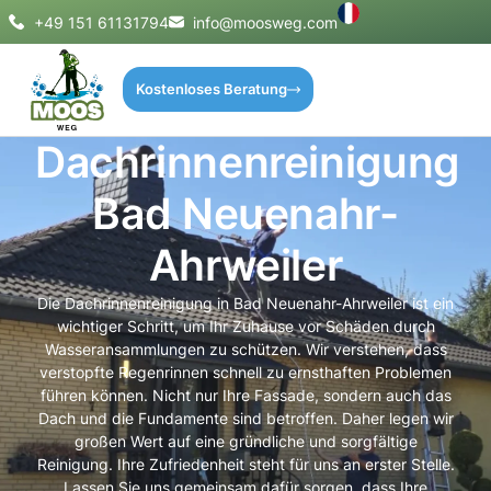
+49 151 61131794
info@moosweg.com
Kostenloses Beratung
Dachrinnenreinigung
Bad Neuenahr-
Ahrweiler
Die Dachrinnenreinigung in Bad Neuenahr-Ahrweiler ist ein
wichtiger Schritt, um Ihr Zuhause vor Schäden durch
Wasseransammlungen zu schützen. Wir verstehen, dass
verstopfte Regenrinnen schnell zu ernsthaften Problemen
führen können. Nicht nur Ihre Fassade, sondern auch das
Dach und die Fundamente sind betroffen. Daher legen wir
großen Wert auf eine gründliche und sorgfältige
Reinigung. Ihre Zufriedenheit steht für uns an erster Stelle.
Lassen Sie uns gemeinsam dafür sorgen, dass Ihre