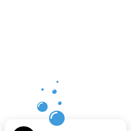
der
professione
Dachrinnenr
in Alzenau
in
Unterfrank
mit
Moosweg