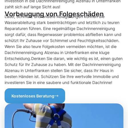
Investition in die Dachrinnenreinigung Alzenau in Unterfranken
zahlt sich auf lange Sicht aus!
Vorbeugung von Folgeschäden
Laub, Schmutz und andere Ablagerungen können die
Wasserableitung stark beeinträchtigen und letztlich zu teuren
Reparaturen führen. Eine regelmäßige Dachrinnenreinigung
sorgt dafür, dass Regenwasser problemlos abfließen kann und
schützt Ihr Zuhause vor Schimmel und Feuchtigkeitsschäden.
Wenn Sie also teure Folgekosten vermeiden möchten, ist die
Dachrinnenreinigung Alzenau in Unterfranken eine kluge
Entscheidung.Denken Sie daran, wie wichtig es ist, einen guten
Schutz für Ihr Zuhause zu haben. Mit der Dachrinnenreinigung
Alzenau in Unterfranken stellen Sie sicher, dass Ihr Haus in
besten Händen ist. Schützen Sie Ihre wertvolle Immobilie und
investieren Sie in eine saubere und funktionale Dachrinne!
Kostenloses Beratung