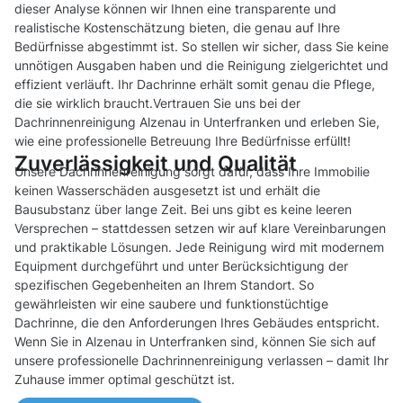
dieser Analyse können wir Ihnen eine transparente und
realistische Kostenschätzung bieten, die genau auf Ihre
Bedürfnisse abgestimmt ist. So stellen wir sicher, dass Sie keine
unnötigen Ausgaben haben und die Reinigung zielgerichtet und
effizient verläuft. Ihr Dachrinne erhält somit genau die Pflege,
die sie wirklich braucht.Vertrauen Sie uns bei der
Dachrinnenreinigung Alzenau in Unterfranken und erleben Sie,
wie eine professionelle Betreuung Ihre Bedürfnisse erfüllt!
Zuverlässigkeit und Qualität
Unsere Dachrinnenreinigung sorgt dafür, dass Ihre Immobilie
keinen Wasserschäden ausgesetzt ist und erhält die
Bausubstanz über lange Zeit. Bei uns gibt es keine leeren
Versprechen – stattdessen setzen wir auf klare Vereinbarungen
und praktikable Lösungen. Jede Reinigung wird mit modernem
Equipment durchgeführt und unter Berücksichtigung der
spezifischen Gegebenheiten an Ihrem Standort. So
gewährleisten wir eine saubere und funktionstüchtige
Dachrinne, die den Anforderungen Ihres Gebäudes entspricht.
Wenn Sie in Alzenau in Unterfranken sind, können Sie sich auf
unsere professionelle Dachrinnenreinigung verlassen – damit Ihr
Zuhause immer optimal geschützt ist.