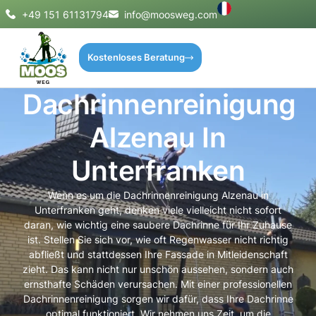
+49 151 61131794
info@moosweg.com
Kostenloses Beratung
Dachrinnenreinigung
Alzenau In
Unterfranken
Wenn es um die Dachrinnenreinigung Alzenau in
Unterfranken geht, denken viele vielleicht nicht sofort
daran, wie wichtig eine saubere Dachrinne für Ihr Zuhause
ist. Stellen Sie sich vor, wie oft Regenwasser nicht richtig
abfließt und stattdessen Ihre Fassade in Mitleidenschaft
zieht. Das kann nicht nur unschön aussehen, sondern auch
ernsthafte Schäden verursachen. Mit einer professionellen
Dachrinnenreinigung sorgen wir dafür, dass Ihre Dachrinne
optimal funktioniert. Wir nehmen uns Zeit, um die