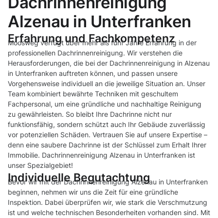
Dachrinnenreinigung
Alzenau in Unterfranken
Erfahrung und Fachkompetenz
Moosweg verfügt über mehr als fünf Jahre Erfahrung in der
professionellen Dachrinnenreinigung. Wir verstehen die
Herausforderungen, die bei der Dachrinnenreinigung in Alzenau
in Unterfranken auftreten können, und passen unsere
Vorgehensweise individuell an die jeweilige Situation an. Unser
Team kombiniert bewährte Techniken mit geschultem
Fachpersonal, um eine gründliche und nachhaltige Reinigung
zu gewährleisten. So bleibt Ihre Dachrinne nicht nur
funktionsfähig, sondern schützt auch Ihr Gebäude zuverlässig
vor potenziellen Schäden. Vertrauen Sie auf unsere Expertise –
denn eine saubere Dachrinne ist der Schlüssel zum Erhalt Ihrer
Immobilie. Dachrinnenreinigung Alzenau in Unterfranken ist
unser Spezialgebiet!
Individuelle Begutachtung
Bevor wir mit der Dachrinnenreinigung Alzenau in Unterfranken
beginnen, nehmen wir uns die Zeit für eine gründliche
Inspektion. Dabei überprüfen wir, wie stark die Verschmutzung
ist und welche technischen Besonderheiten vorhanden sind. Mit