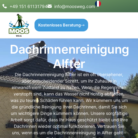
+49 151 61131794
info@moosweg.com
Kostenloses Beratung
Dachrinnenreinigung
Alfter
Die Dachrinnenreinigung Alfter ist ein oft übersehener,
aber entscheidender Schritt, um Ihr Zuhause in
einwandfreiem Zustand zu halten. Wenn die Regenrinnen
verstopft sind, kann das Wasser nicht richtig abfließen,
was zu teuren Schäden führen kann. Wir kümmern uns um
die gründliche Reinigung Ihrer Dachrinnen, damit Sie sich
um wichtigere Dinge kümmern können. Unsere sorgfältige
Arbeit sorgt dafür, dass Ihr Haus geschützt bleibt und Ihre
Dachrinnen wieder optimal funktionieren. Vertrauen Sie
uns, wenn es um die Dachrinnenreinigung in Alfter geht –