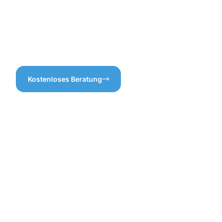
Wenn Sie also in Alfter sind,
Klarheit zu schaffen, damit
denken Sie daran, wie
alles reibungslos verläuft.
wichtig eine regelmäßige
Schließlich möchte jeder eine
Dachrinnenreinigung ist – es
saubere und funktionsfähige
zahlt sich aus!
Dachrinne, oder?
Kostenloses Beratung
Die
Vorteile