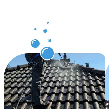
nach der
Dachrinnenr
Alfter
erwarten
können