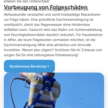
erleben Sie den Unterschied!
Vorbeugung von Folgeschäden
Laub, Schmutz und andere Ablagerungen können die
Abflusskanäle verstopfen und somit kostspielige Reparaturen
zur Folge haben. Eine gründliche Dachrinnenreinigung ist
unerlässlich, damit das Regenwasser ohne Hindernisse
abfließen kann. Dadurch wird das Risiko von Schimmelbildung
und Feuchtigkeitsschäden deutlich reduziert. Für Hausbesitzer
in Alfter, die teure Folgekosten vermeiden möchten, ist die
Dachrinnenreinigung Alfter eine attraktive und sinnvolle
Investition. Warum also zögern? Schützen Sie Ihr Zuhause und
sorgen Sie für eine reibungslose Entwässerung!
Kostenloses Beratung