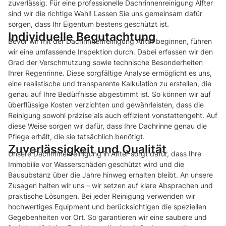
zuverlässig. Für eine professionelle Dachrinnenreinigung Alfter
sind wir die richtige Wahl! Lassen Sie uns gemeinsam dafür
sorgen, dass Ihr Eigentum bestens geschützt ist.
Individuelle Begutachtung
Bevor wir mit der Dachrinnenreinigung Alfter beginnen, führen
wir eine umfassende Inspektion durch. Dabei erfassen wir den
Grad der Verschmutzung sowie technische Besonderheiten
Ihrer Regenrinne. Diese sorgfältige Analyse ermöglicht es uns,
eine realistische und transparente Kalkulation zu erstellen, die
genau auf Ihre Bedürfnisse abgestimmt ist. So können wir auf
überflüssige Kosten verzichten und gewährleisten, dass die
Reinigung sowohl präzise als auch effizient vonstattengeht. Auf
diese Weise sorgen wir dafür, dass Ihre Dachrinne genau die
Pflege erhält, die sie tatsächlich benötigt.
Zuverlässigkeit und Qualität
Unsere Dachrinnenreinigung in Alfter sorgt dafür, dass Ihre
Immobilie vor Wasserschäden geschützt wird und die
Bausubstanz über die Jahre hinweg erhalten bleibt. An unsere
Zusagen halten wir uns – wir setzen auf klare Absprachen und
praktische Lösungen. Bei jeder Reinigung verwenden wir
hochwertiges Equipment und berücksichtigen die speziellen
Gegebenheiten vor Ort. So garantieren wir eine saubere und