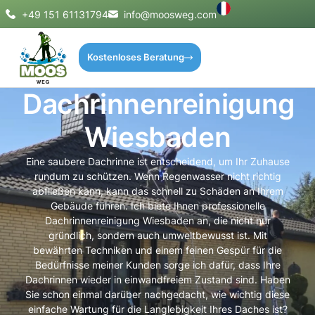
+49 151 61131794
info@moosweg.com
Kostenloses Beratung
Dachrinnenreinigung
Wiesbaden
Eine saubere Dachrinne ist entscheidend, um Ihr Zuhause
rundum zu schützen. Wenn Regenwasser nicht richtig
abfließen kann, kann das schnell zu Schäden an Ihrem
Gebäude führen. Ich biete Ihnen professionelle
Dachrinnenreinigung Wiesbaden an, die nicht nur
gründlich, sondern auch umweltbewusst ist. Mit
bewährten Techniken und einem feinen Gespür für die
Bedürfnisse meiner Kunden sorge ich dafür, dass Ihre
Dachrinnen wieder in einwandfreiem Zustand sind. Haben
Sie schon einmal darüber nachgedacht, wie wichtig diese
einfache Wartung für die Langlebigkeit Ihres Daches ist?