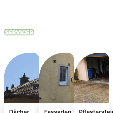
Unsere
Reinigungsdie
Dächer
Fassaden
Pflasterste