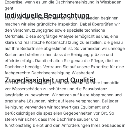
Expertise, wenn es um die Dachrinnenreinigung in Wiesbaden
geht!
Individuelle Begutachtung
Bevor wir mit der Dachrinnenreinigung Wiesbaden beginnen,
machen wir eine gründliche Inspektion. Dabei überprüfen wir
den Verschmutzungsgrad sowie spezielle technische
Merkmale. Diese sorgfältige Analyse ermöglicht es uns, eine
klare und realistische Kostenschätzung zu erstellen, die genau
auf Ihre Bedürfnisse abgestimmt ist. So vermeiden wir unnötige
Kosten und stellen sicher, dass die Reinigung präzise und
effektiv erfolgt. Damit erhalten Sie genau die Pflege, die Ihre
Dachrinne benötigt. Vertrauen Sie auf unsere Expertise für eine
fachgerechte Dachrinnenreinigung Wiesbaden!
Zuverlässigkeit und Qualität
Die Dachrinnenreinigung ist entscheidend, um Ihre Immobilie
vor Wasserschäden zu schützen und die Bausubstanz
langfristig zu bewahren. Wir setzen auf klare Absprachen und
praxisnahe Lösungen, nicht auf leere Versprechen. Bei jeder
Reinigung verwenden wir hochwertiges Equipment und
berücksichtigen die speziellen Gegebenheiten vor Ort. So
stellen wir sicher, dass Ihre Dachrinne sauber und
funktionsfähig bleibt und den Anforderungen Ihres Gebäudes in