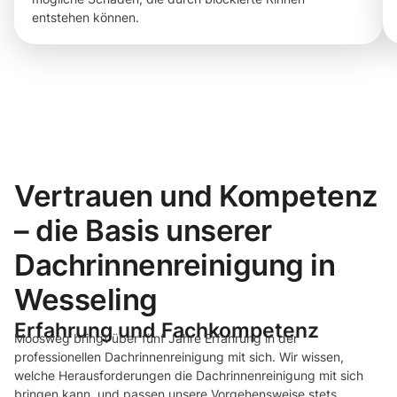
entstehen können.
Vertrauen und Kompetenz
– die Basis unserer
Dachrinnenreinigung in
Wesseling
Erfahrung und Fachkompetenz
Moosweg bringt über fünf Jahre Erfahrung in der
professionellen Dachrinnenreinigung mit sich. Wir wissen,
welche Herausforderungen die Dachrinnenreinigung mit sich
bringen kann, und passen unsere Vorgehensweise stets