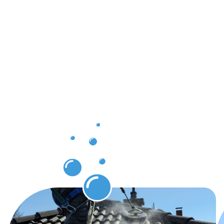
Ergebnisse,
die Sie
nach der
Dachrinnenr
Wesseling
erwarten
können.