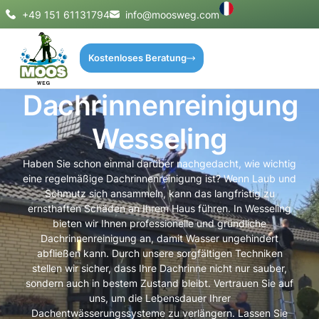
+49 151 61131794
info@moosweg.com
Kostenloses Beratung
Dachrinnenreinigung
Wesseling
Haben Sie schon einmal darüber nachgedacht, wie wichtig
eine regelmäßige Dachrinnenreinigung ist? Wenn Laub und
Schmutz sich ansammeln, kann das langfristig zu
ernsthaften Schäden an Ihrem Haus führen. In Wesseling
bieten wir Ihnen professionelle und gründliche
Dachrinnenreinigung an, damit Wasser ungehindert
abfließen kann. Durch unsere sorgfältigen Techniken
stellen wir sicher, dass Ihre Dachrinne nicht nur sauber,
sondern auch in bestem Zustand bleibt. Vertrauen Sie auf
uns, um die Lebensdauer Ihrer
Dachentwässerungssysteme zu verlängern. Lassen Sie