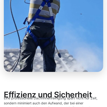
Effizienz und Sicherheit
Eine professionelle Dachrinnenreinigung spart nicht nur Zeit,
sondern minimiert auch den Aufwand, der bei einer