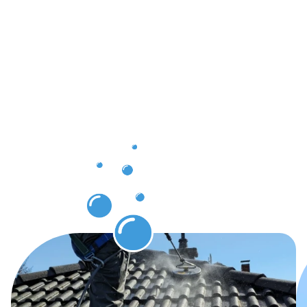
Ergebnisse,
die Sie
nach der
Dachrinnenr
Wassenber
erwarten
können