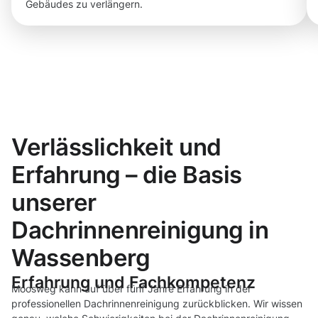
Gebäudes zu verlängern.
Verlässlichkeit und
Erfahrung – die Basis
unserer
Dachrinnenreinigung in
Wassenberg
Erfahrung und Fachkompetenz
Moosweg kann auf über fünf Jahre Erfahrung in der
professionellen Dachrinnenreinigung zurückblicken. Wir wissen