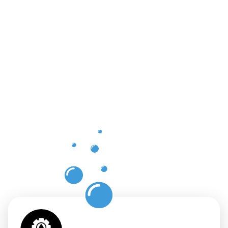
Vorteile
einer
professione
Dachrinnenr
in
Wassenber