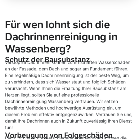
Für wen lohnt sich die
Dachrinnenreinigung in
Wassenberg?
Schutz der Bausubstanz
Verstopfte Dachrinnen können zu ernsthaften Wasserschäden
an der Fassade, dem Dach und sogar am Fundament führen.
Eine regelmäßige Dachrinnenreinigung ist der beste Weg, um
zu verhindern, dass sich Wasser staut und folglich Schäden
verursacht. Wenn Ihnen die Erhaltung Ihrer Bausubstanz am
Herzen liegt, sollten Sie auf eine professionelle
Dachrinnenreinigung Wassenberg vertrauen. Wir setzen
bewährte Methoden und hochwertige Ausrüstung ein, um
diesem Problem effektiv entgegenzuwirken. Vertrauen Sie uns,
damit Ihre Dachrinnen auch in Zukunft zuverlässig ihren Dienst
tun!
Vorbeugung von Folgeschäden
Laub, Schmutz und verschiedene Ablagerungen können die