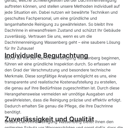
genau, welche Schwierigkeiten bei der Dachrinnenreinigung
auftreten können, und stellen unsere Methoden individuell auf
jede Situation ein. Dabei nutzen wir bewährte Techniken und
geschultes Fachpersonal, um eine gründliche und
langanhaltende Reinigung zu gewährleisten. So bleibt Ihre
Dachrinne in einwandfreiem Zustand und schützt Ihr Gebäude
zuverlässig. Vertrauen Sie uns, wenn es um die
Dachrinnenreinigung Wassenberg geht – eine saubere Lösung
für Ihr Zuhause!
Individuelle Begutachtung
Bevor wir mit der Dachrinnenreinigung Wassenberg beginnen,
führen wir eine gründliche Inspektion durch. So erfassen wir
den Grad der Verschmutzung und besondere technische
Merkmale. Diese sorgfältige Analyse ermöglicht es uns, eine
transparente und realistische Kostenaufstellung zu erstellen,
die genau auf Ihre Bedürfnisse zugeschnitten ist. Durch diese
Herangehensweise vermeiden wir unnötige Ausgaben und
gewährleisten, dass die Reinigung präzise und effektiv erfolgt.
Dadurch erhalten Sie genau die Pflege, die Ihre Dachrinne
benötigt.
Zuverlässigkeit und Qualität
Unsere Dachrinnenreinigung Wassenberg bietet Ihnen den
optimalen Schutz vor Wasserschäden und sorgt dafür, dass die