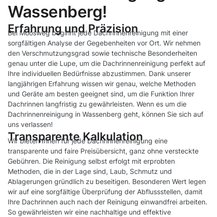
Wassenberg!
Erfahrung und Präzision
Bei Moosweg beginnt jede Dachrinnenreinigung mit einer
sorgfältigen Analyse der Gegebenheiten vor Ort. Wir nehmen
den Verschmutzungsgrad sowie technische Besonderheiten
genau unter die Lupe, um die Dachrinnenreinigung perfekt auf
Ihre individuellen Bedürfnisse abzustimmen. Dank unserer
langjährigen Erfahrung wissen wir genau, welche Methoden
und Geräte am besten geeignet sind, um die Funktion Ihrer
Dachrinnen langfristig zu gewährleisten. Wenn es um die
Dachrinnenreinigung in Wassenberg geht, können Sie sich auf
uns verlassen!
Transparente Kalkulation
Wir bieten Ihnen für jede Dachrinnenreinigung eine
transparente und faire Preisübersicht, ganz ohne versteckte
Gebühren. Die Reinigung selbst erfolgt mit erprobten
Methoden, die in der Lage sind, Laub, Schmutz und
Ablagerungen gründlich zu beseitigen. Besonderen Wert legen
wir auf eine sorgfältige Überprüfung der Abflussstellen, damit
Ihre Dachrinnen auch nach der Reinigung einwandfrei arbeiten.
So gewährleisten wir eine nachhaltige und effektive