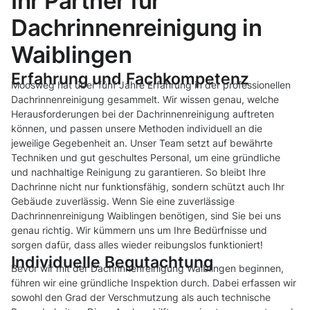
Ihr Partner für
Dachrinnenreinigung in
Waiblingen
Erfahrung und Fachkompetenz
Moosweg hat über fünf Jahre Erfahrung in der professionellen
Dachrinnenreinigung gesammelt. Wir wissen genau, welche
Herausforderungen bei der Dachrinnenreinigung auftreten
können, und passen unsere Methoden individuell an die
jeweilige Gegebenheit an. Unser Team setzt auf bewährte
Techniken und gut geschultes Personal, um eine gründliche
und nachhaltige Reinigung zu garantieren. So bleibt Ihre
Dachrinne nicht nur funktionsfähig, sondern schützt auch Ihr
Gebäude zuverlässig. Wenn Sie eine zuverlässige
Dachrinnenreinigung Waiblingen benötigen, sind Sie bei uns
genau richtig. Wir kümmern uns um Ihre Bedürfnisse und
sorgen dafür, dass alles wieder reibungslos funktioniert!
Individuelle Begutachtung
Bevor wir mit der Dachrinnenreinigung Waiblingen beginnen,
führen wir eine gründliche Inspektion durch. Dabei erfassen wir
sowohl den Grad der Verschmutzung als auch technische