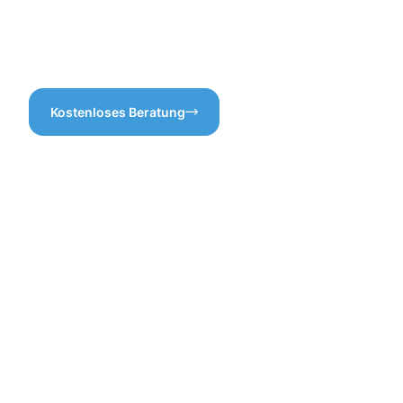
Dachrinnenreinigung in
ausgeschlossen.
Waiblingen entscheidend, um
langfristige Schäden zu
vermeiden.
Kostenloses Beratung
Vorteile
einer
professione