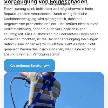
Vorbeugung von Folgeschäden
Laub, Schmutz und andere Ablagerungen können die
Entwässerung stark behindern und möglicherweise hohe
Reparaturkosten verursachen. Durch eine gründliche
Dachrinnenreinigung wird sichergestellt, dass das
Regenwasser problemlos abfließt. Das schützt nicht nur vor
Schimmelbildung, sondern auch vor Schäden durch
Feuchtigkeit. Für Hausbesitzer, die unerwartete Folgekosten
vermeiden möchten, ist die Dachrinnenreinigung Waiblingen
definitiv eine lohnenswerte Investition. Geht es Ihnen nicht
genauso? Warum das Risiko eingehen, wenn eine einfache
Lösung direkt zur Verfügung steht?
Kostenloses Beratung