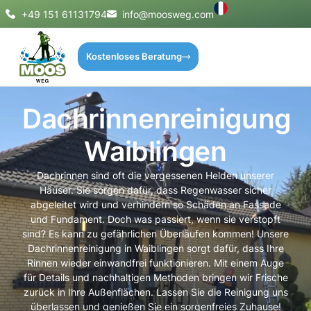
+49 151 61131794
info@moosweg.com
Kostenloses Beratung
Dachrinnenreinigung
Waiblingen
Dachrinnen sind oft die vergessenen Helden unserer
Häuser. Sie sorgen dafür, dass Regenwasser sicher
abgeleitet wird und verhindern so Schäden an Fassade
und Fundament. Doch was passiert, wenn sie verstopft
sind? Es kann zu gefährlichen Überläufen kommen! Unsere
Dachrinnenreinigung in Waiblingen sorgt dafür, dass Ihre
Rinnen wieder einwandfrei funktionieren. Mit einem Auge
für Details und nachhaltigen Methoden bringen wir Frische
zurück in Ihre Außenflächen. Lassen Sie die Reinigung uns
überlassen und genießen Sie ein sorgenfreies Zuhause!