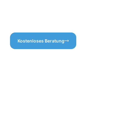
Überherrn für Sie
übernehmen und sorgen Sie
dafür, dass alles reibungslos
funktioniert!
Kostenloses Beratung
Vorteile
einer
professione