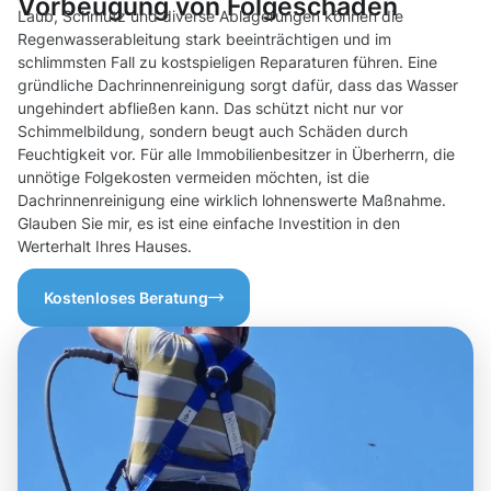
Vorbeugung von Folgeschäden
Laub, Schmutz und diverse Ablagerungen können die
Regenwasserableitung stark beeinträchtigen und im
schlimmsten Fall zu kostspieligen Reparaturen führen. Eine
gründliche Dachrinnenreinigung sorgt dafür, dass das Wasser
ungehindert abfließen kann. Das schützt nicht nur vor
Schimmelbildung, sondern beugt auch Schäden durch
Feuchtigkeit vor. Für alle Immobilienbesitzer in Überherrn, die
unnötige Folgekosten vermeiden möchten, ist die
Dachrinnenreinigung eine wirklich lohnenswerte Maßnahme.
Glauben Sie mir, es ist eine einfache Investition in den
Werterhalt Ihres Hauses.
Kostenloses Beratung