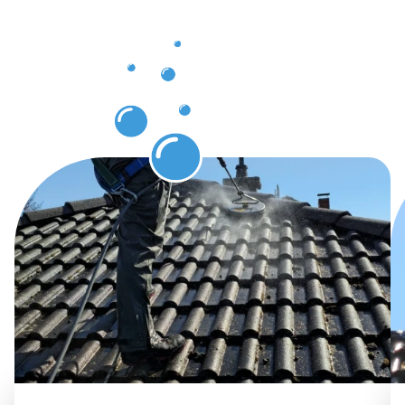
in
Überherrn
erwarten
können