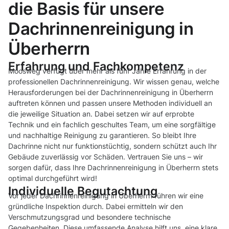
die Basis für unsere
Dachrinnenreinigung in
Überherrn
Erfahrung und Fachkompetenz
Moosweg verfügt über mehr als fünf Jahre Erfahrung in der
professionellen Dachrinnenreinigung. Wir wissen genau, welche
Herausforderungen bei der Dachrinnenreinigung in Überherrn
auftreten können und passen unsere Methoden individuell an
die jeweilige Situation an. Dabei setzen wir auf erprobte
Technik und ein fachlich geschultes Team, um eine sorgfältige
und nachhaltige Reinigung zu garantieren. So bleibt Ihre
Dachrinne nicht nur funktionstüchtig, sondern schützt auch Ihr
Gebäude zuverlässig vor Schäden. Vertrauen Sie uns – wir
sorgen dafür, dass Ihre Dachrinnenreinigung in Überherrn stets
optimal durchgeführt wird!
Individuelle Begutachtung
Vor jeder Dachrinnenreinigung in Überherrn führen wir eine
gründliche Inspektion durch. Dabei ermitteln wir den
Verschmutzungsgrad und besondere technische
Gegebenheiten. Diese umfassende Analyse hilft uns, eine klare