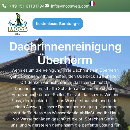
+49 151 61131794
info@moosweg.com
Kostenloses Beratung
Dachrinnenreinigung
Überherrn
Wenn es um die Reinigung Ihrer Dachrinnen in Überherrn
geht, können wir Ihnen helfen, den Überblick zu behalten.
Oft denken wir nicht daran, dass verschmutzte
Dachrinnen ernsthafte Schäden an unserem Zuhause
verursachen können. Stellen Sie sich das so vor: Wie ein
Fluss, der blockiert ist – das Wasser staut sich und findet
keinen Ausweg. Unsere Dachrinnenreinigung Überherrn
sorgt dafür, dass das Wasser richtig abfließt und Ihr Haus
vor Wasserschäden geschützt bleibt. Sprechen Sie mit
uns, und wir erstellen gemeinsam die perfekte Lösung für