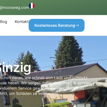
o@moosweg.com
Blog
Kontakt
Kostenloses Beratung
inzig
t schon daran, wie schnell sich Laub und Schmutz
use haben. Wir sorgen dafür, dass Ihre Dachrinnen
ividuellem Service gewährleisten wir, dass alles
chritt, um Schäden zu vermeiden!