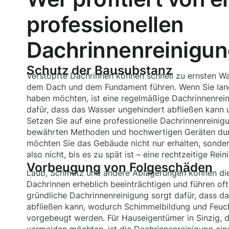
professionellen
Dachrinnenreinigung
Schutz der Bausubstanz
Verstopfte Dachrinnen können schnell zu ernsten W
dem Dach und dem Fundament führen. Wenn Sie lang
haben möchten, ist eine regelmäßige Dachrinnenreini
dafür, dass das Wasser ungehindert abfließen kann 
Setzen Sie auf eine professionelle Dachrinnenreinigu
bewährten Methoden und hochwertigen Geräten durc
möchten Sie das Gebäude nicht nur erhalten, sonde
also nicht, bis es zu spät ist – eine rechtzeitige Rein
Vorbeugung von Folgeschäden
Laub, Schmutz und andere Ablagerungen können di
Dachrinnen erheblich beeinträchtigen und führen oft
gründliche Dachrinnenreinigung sorgt dafür, dass 
abfließen kann, wodurch Schimmelbildung und Feuch
vorgebeugt werden. Für Hauseigentümer in Sinzig, 