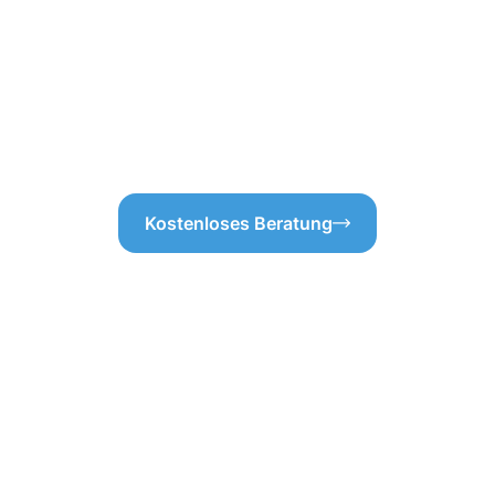
e Grundlage für eine exakte
Ablagerungen, und überprüfen
ss es keine versteckten
Funktionsfähigkeit. So gewähr
 in Schwetzingen wohnen,
dauerhaft sauber und betriebs
, das stets die besten
Dachrinne ist der Schlüssel z
ündliche Dachrinnenreinigung
Dachrinnenreinigung in Schwe
damit Sie sich keine Sorgen
Kostenloses Beratung