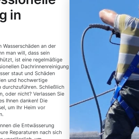
g in
en Wasserschäden an der
 man will, dass sein
ützt, ist eine regelmäßige
sionellen Dachrinnenreinigung
asser staut und Schäden
den und hochwertige
h durchzuführen. Schließlich
, oder nicht? Verlassen Sie
es Ihnen danken! Die
el, um Ihr Heim vor
n.
önnen die Entwässerung
eure Reparaturen nach sich