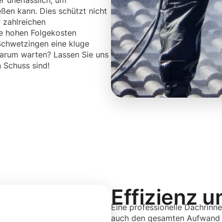
r unerlässlich, um
ßen kann. Dies schützt nicht
 zahlreichen
ie hohen Folgekosten
Schwetzingen eine kluge
, warum warten? Lassen Sie uns
 Schuss sind!
Effizienz u
Eine professionelle Dachrinne
auch den gesamten Aufwand im