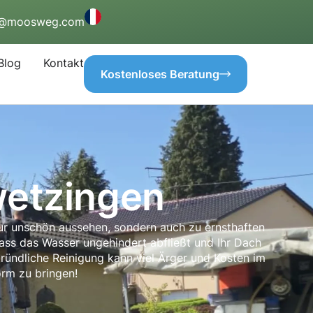
o@moosweg.com
Blog
Kontakt
Kostenloses Beratung
wetzingen
nur unschön aussehen, sondern auch zu ernsthaften
ass das Wasser ungehindert abfließt und Ihr Dach
gründliche Reinigung kann viel Ärger und Kosten im
orm zu bringen!