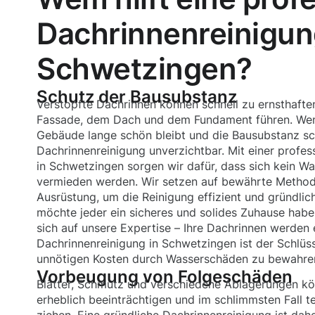
Dachrinnenreinigun
Schwetzingen?
Schutz der Bausubstanz
Verstopfte Dachrinnen können schnell zu ernsthaft
Fassade, dem Dach und dem Fundament führen. Wenn
Gebäude lange schön bleibt und die Bausubstanz sch
Dachrinnenreinigung unverzichtbar. Mit einer profes
in Schwetzingen sorgen wir dafür, dass sich kein W
vermieden werden. Wir setzen auf bewährte Metho
Ausrüstung, um die Reinigung effizient und gründlic
möchte jeder ein sicheres und solides Zuhause haben
sich auf unsere Expertise – Ihre Dachrinnen werden 
Dachrinnenreinigung in Schwetzingen ist der Schlüss
unnötigen Kosten durch Wasserschäden zu bewahre
Vorbeugung von Folgeschäden
Blätter, Schmutz und verschiedene Ablagerungen k
erheblich beeinträchtigen und im schlimmsten Fall t