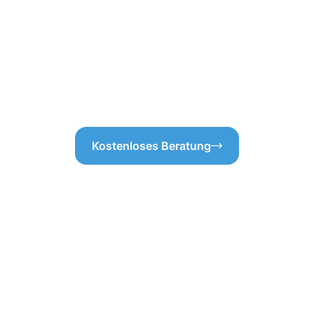
odass keine versteckten
überprüfen wir die Ablaufstell
nem klaren Blick auf die
dass die Dachrinne in Schwal
arenten Service, der auf Ihre
funktionsfähig bleibt.Wenn 
it liegt uns am Herzen – so
Sie sich auf unsere Expertise
damit Sie zukünftige Problem
Warum also warten? Lassen Sie
Kostenloses Beratung