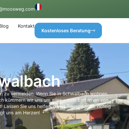
o@moosweg.com
Blog
Kontakt
Kostenloses Beratung
hwalbach
en zu vermeiden. Wenn Sie in Schwalbach wohnen,
bach kümmern wir uns um alles – vom Entfernen von
it! Lassen Sie uns helfen, damit Regenwasser richtig
egt uns am Herzen!