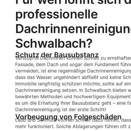
professionelle
Dachrinnenreinigun
Schwalbach?
Schutz der Bausubstanz
Verstopfte Dachrinnen können schnell zu ernsthaft
Fassade, dem Dach und sogar dem Fundament führe
vermeiden, ist eine regelmäßige Dachrinnenreinigung 
dass das Wasser ungehindert abfließt und keine Sch
Immobilie langfristig schützen möchte, sollte auf ein
Dachrinnenreinigung setzen. In Schwalbach bieten wi
bewährten Methoden und hochwertigem Equipment a
es um die Erhaltung Ihrer Bausubstanz geht – eine 
Dachrinnenreinigung ist der erste Schritt!
Vorbeugung von Folgeschäden
Laub und Schmutz können schnell dazu führen, dass
mehr funktioniert. Solche Ablagerungen führen oft z