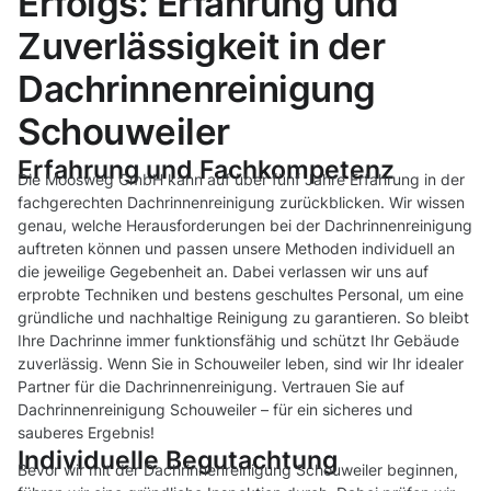
Erfolgs: Erfahrung und
Zuverlässigkeit in der
Dachrinnenreinigung
Schouweiler
Erfahrung und Fachkompetenz
Die Moosweg GmbH kann auf über fünf Jahre Erfahrung in der
fachgerechten Dachrinnenreinigung zurückblicken. Wir wissen
genau, welche Herausforderungen bei der Dachrinnenreinigung
auftreten können und passen unsere Methoden individuell an
die jeweilige Gegebenheit an. Dabei verlassen wir uns auf
erprobte Techniken und bestens geschultes Personal, um eine
gründliche und nachhaltige Reinigung zu garantieren. So bleibt
Ihre Dachrinne immer funktionsfähig und schützt Ihr Gebäude
zuverlässig. Wenn Sie in Schouweiler leben, sind wir Ihr idealer
Partner für die Dachrinnenreinigung. Vertrauen Sie auf
Dachrinnenreinigung Schouweiler – für ein sicheres und
sauberes Ergebnis!
Individuelle Begutachtung
Bevor wir mit der Dachrinnenreinigung Schouweiler beginnen,