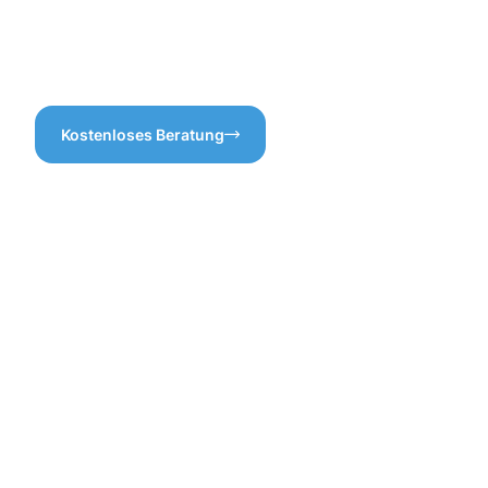
wichtig ist und streben stets
Dachrinnenreinigung
nach Transparenz in
Schouweiler – Ihr Dach wird
unserem Angebot.
es Ihnen danken!
Kostenloses Beratung
Vorteile
der
professione