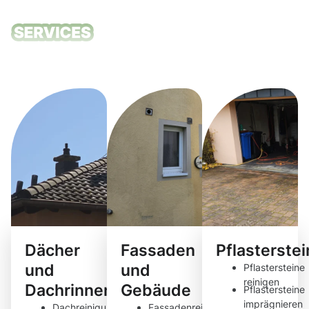
Unsere
Reinigungsdie
Dächer
Fassaden
Pflasterste
und
und
Pflastersteine
reinigen
Dachrinnen
Gebäude
Pflastersteine
imprägnieren
Dachreinigung
Fassadenreinigung