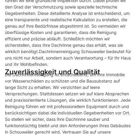
führen wir eine gründliche Inspektion durch. Dabei prüfen wir
den Grad der Verschmutzung sowie spezielle technische
Gegebenheiten. Diese detaillierte Analyse ist entscheidend, um
eine transparente und realistische Kalkulation zu erstellen, die
genau auf Ihre Bedürfnisse abgestimmt ist. So vermeiden wir
überflüssige Kosten und garantieren, dass die Reinigung
effizient und präzise abläuft. Schließlich möchten wir
sicherstellen, dass Ihre Dachrinne genau das erhält, was sie
wirklich benötigt.Dachrinnenreinigung Schouweiler bedeutet für
uns nicht nur Arbeit, sondern auch Verantwortung – für Ihr Haus
und Ihr Wohlbefinden.
Zuverlässigkeit und Qualität
Die Dachrinnenreinigung ist entscheidend, um Ihre Immobilie
vor Wasserschäden zu schützen und die Bausubstanz auf
lange Sicht zu erhalten. Wir verzichten auf leere
Versprechungen. Stattdessen setzen wir auf klare Absprachen
und praxisorientierte Lösungen, die wirklich funktionieren. Jede
Reinigung führen wir mit professionellem Equipment durch und
berücksichtigen dabei die individuellen Gegebenheiten vor Ort.
So stellen wir sicher, dass Ihre Dachrinne sauber und
funktionstüchtig bleibt und den Anforderungen Ihres Gebäudes
in Schouweiler gerecht wird. Vertrauen Sie auf unsere