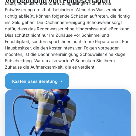
Vorbeugung von Folgeschäden
Laub, Schmutz und andere Ablagerungen können die
Entwässerung ernsthaft behindern. Wenn das Wasser nicht
richtig abfließt, können folgende Schäden auftreten, die richtig
ins Geld gehen. Die Dachrinnenreinigung Schouweiler sorgt
dafür, dass das Regenwasser ohne Hindernisse abfließen kann.
Dies schützt nicht nur Ihr Zuhause vor Schimmel und
Feuchtigkeit, sondern spart Ihnen auch teure Reparaturen. Für
Hausbesitzer, die den kostenintensiven Folgen vorbeugen
möchten, ist die Dachrinnenreinigung Schouweiler eine kluge
Entscheidung. Warum also warten? Schenken Sie Ihrem
Zuhause die Aufmerksamkeit, die es verdient!
Kostenloses Beratung