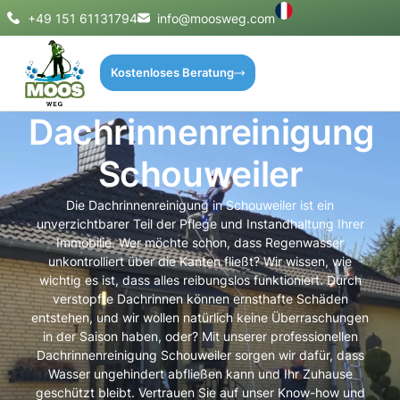
+49 151 61131794
info@moosweg.com
Kostenloses Beratung
Dachrinnenreinigung
Schouweiler
Die Dachrinnenreinigung in Schouweiler ist ein
unverzichtbarer Teil der Pflege und Instandhaltung Ihrer
Immobilie. Wer möchte schon, dass Regenwasser
unkontrolliert über die Kanten fließt? Wir wissen, wie
wichtig es ist, dass alles reibungslos funktioniert. Durch
verstopfte Dachrinnen können ernsthafte Schäden
entstehen, und wir wollen natürlich keine Überraschungen
in der Saison haben, oder? Mit unserer professionellen
Dachrinnenreinigung Schouweiler sorgen wir dafür, dass
Wasser ungehindert abfließen kann und Ihr Zuhause
geschützt bleibt. Vertrauen Sie auf unser Know-how und