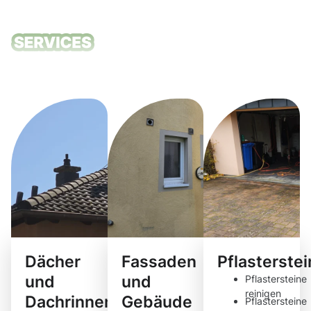
Unsere
Reinigungsdie
Dächer
Fassaden
Pflasterste
und
und
Pflastersteine
reinigen
Dachrinnen
Gebäude
Pflastersteine