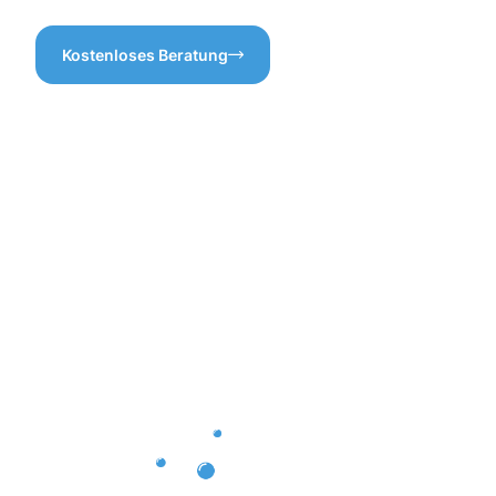
Kostenloses Beratung
Vorteile
einer
professione
Dachrinnenr
in