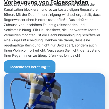
Vorbeugung von Folgeschäden
Laub, Dreck und verschiedene Ablagerungen können die
Kanalisation blockieren und so zu kostspieligen Reparaturen
führen. Mit der Dachrinnenreinigung wird sichergestellt, dass
Regenwasser ohne Hindernisse abfließt. Das schützt Ihr
Zuhause vor unschönen Feuchtigkeitsschäden und
Schimmelbildung. Für Hausbesitzer, die unerwartete Kosten
vermeiden möchten, ist die Dachrinnenreinigung Schiffweiler
eine kluge Entscheidung. Denken Sie daran, dass eine
regelmäßige Reinigung nicht nur Geld spart, sondern auch
Ihren Wohnkomfort erhöht. Verpassen Sie nicht, den Zustand
Ihrer Regenrinnen zu überprüfen – es lohnt sich!
Kostenloses Beratung