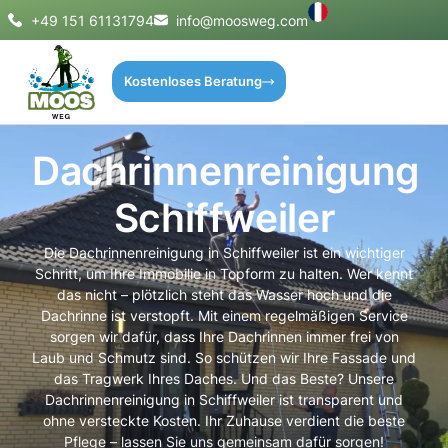
+49 151 61131794
info@moosweg.com
Kostenloses Beratung
Dachrinnenreinigung
Schiffweiler
Die Dachrinnenreinigung in Schiffweiler ist ein wichtiger
Schritt, um Ihre Immobilie in Topform zu halten. Wer kennt
das nicht – plötzlich steht das Wasser hoch und die
Dachrinne ist verstopft. Mit einem regelmäßigen Service
sorgen wir dafür, dass Ihre Dachrinnen immer frei von
Laub und Schmutz sind. So schützen wir Ihre Fassade und
das Tragwerk Ihres Daches. Und das Beste? Unsere
Dachrinnenreinigung in Schiffweiler ist transparent und
ohne versteckte Kosten. Ihr Zuhause verdient die beste
Pflege – lassen Sie uns gemeinsam dafür sorgen!