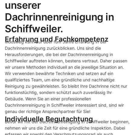
unserer
Dachrinnenreinigung in
Schiffweiler.
Erfahrung und Fachkompetenz
Moosweg kann auf über fünf Jahre Erfahrung in der
Dachrinnenreinigung zurückblicken. Uns sind die
Herausforderungen, die bei der Dachrinnenreinigung in
Schiffweiler auftreten können, bestens vertraut. Daher passen
wir unsere Methoden individuell an die jeweilige Situation an.
Wir verwenden bewährte Techniken und setzen auf ein
qualifiziertes Team, um eine gründliche und nachhaltige
Reinigung zu gewährleisten. So bleibt Ihre Dachrinne nicht nur
funktionstüchtig, sondern schützt auch zuverlässig Ihr
Gebäude. Wenn Sie an einer professionellen
Dachrinnenreinigung in Schiffweiler interessiert sind, sind wir
genau der richtige Ansprechpartner für Sie!
Individuelle Begutachtung
Bevor wir mit der Dachrinnenreinigung in Schiffweiler beginnen,
nehmen wir uns die Zeit für eine gründliche Inspektion. Dabei
erfassen wir sowohl den Verschmutzungsgrad als auch