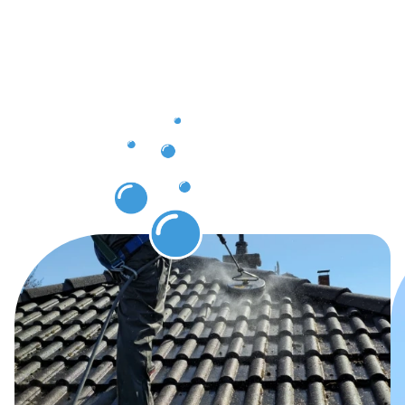
die Sie
nach der
Dachrinnenr
in Sarstedt
erwarten
können