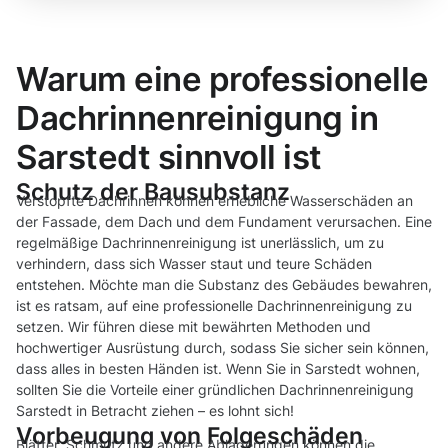
Warum eine professionelle
Dachrinnenreinigung in
Sarstedt sinnvoll ist
Schutz der Bausubstanz
Verstopfte Dachrinnen können erhebliche Wasserschäden an
der Fassade, dem Dach und dem Fundament verursachen. Eine
regelmäßige Dachrinnenreinigung ist unerlässlich, um zu
verhindern, dass sich Wasser staut und teure Schäden
entstehen. Möchte man die Substanz des Gebäudes bewahren,
ist es ratsam, auf eine professionelle Dachrinnenreinigung zu
setzen. Wir führen diese mit bewährten Methoden und
hochwertiger Ausrüstung durch, sodass Sie sicher sein können,
dass alles in besten Händen ist. Wenn Sie in Sarstedt wohnen,
sollten Sie die Vorteile einer gründlichen Dachrinnenreinigung
Sarstedt in Betracht ziehen – es lohnt sich!
Vorbeugung von Folgeschäden
Blätter, Schmutz und andere Ablagerungen können die