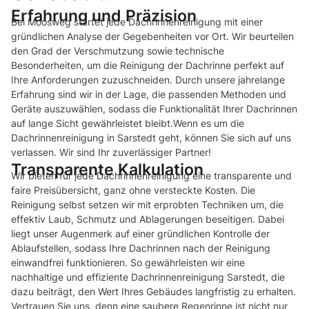
Erfahrung und Präzision
Bei Moosweg startet jede Dachrinnenreinigung mit einer
gründlichen Analyse der Gegebenheiten vor Ort. Wir beurteilen
den Grad der Verschmutzung sowie technische
Besonderheiten, um die Reinigung der Dachrinne perfekt auf
Ihre Anforderungen zuzuschneiden. Durch unsere jahrelange
Erfahrung sind wir in der Lage, die passenden Methoden und
Geräte auszuwählen, sodass die Funktionalität Ihrer Dachrinnen
auf lange Sicht gewährleistet bleibt.Wenn es um die
Dachrinnenreinigung in Sarstedt geht, können Sie sich auf uns
verlassen. Wir sind Ihr zuverlässiger Partner!
Transparente Kalkulation
Wir bieten für jede Dachrinnenreinigung eine transparente und
faire Preisübersicht, ganz ohne versteckte Kosten. Die
Reinigung selbst setzen wir mit erprobten Techniken um, die
effektiv Laub, Schmutz und Ablagerungen beseitigen. Dabei
liegt unser Augenmerk auf einer gründlichen Kontrolle der
Ablaufstellen, sodass Ihre Dachrinnen nach der Reinigung
einwandfrei funktionieren. So gewährleisten wir eine
nachhaltige und effiziente Dachrinnenreinigung Sarstedt, die
dazu beiträgt, den Wert Ihres Gebäudes langfristig zu erhalten.
Vertrauen Sie uns, denn eine saubere Regenrinne ist nicht nur