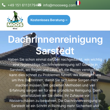
+49 151 61131794
info@moosweg.com
Kostenloses Beratung
Dachrinnenreinigung
Sarstedt
Haben Sie schon einmal darüber nachgedacht, wie wichtig
eine regelmäßige Dachrinnenreinigung ist? Gerade in
Sarstedt, wo Regen und Laub oft die Rinnen verstopfen,
kann dies schnell zu Problemen führen. Wir kümmern uns
um Ihre Dachrinnen, damit Sie sich keine Sorgen mehr
machen müssen. Mit gezielten Methoden und viel
Erfahrung sorgen wir für eine gründliche Reinigung. Gern
unterstützen wir Sie dabei, Ihr Zuhause vor
Wasserschäden zu bewahren. Die Dachrinnenreinigung in
Sarstedt ist ein Schritt in Richtung mehr Sicherheit und