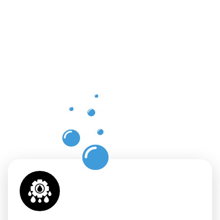
Vorteile
einer
professione
Dachrinnenr
in Sarstedt