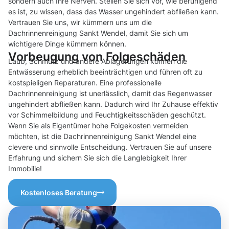
sondern auch Ihre Nerven. Stellen Sie sich vor, wie beruhigend
es ist, zu wissen, dass das Wasser ungehindert abfließen kann.
Vertrauen Sie uns, wir kümmern uns um die
Dachrinnenreinigung Sankt Wendel, damit Sie sich um
wichtigere Dinge kümmern können.
Vorbeugung von Folgeschäden
Laub, Schmutz und andere Ablagerungen können die
Entwässerung erheblich beeinträchtigen und führen oft zu
kostspieligen Reparaturen. Eine professionelle
Dachrinnenreinigung ist unerlässlich, damit das Regenwasser
ungehindert abfließen kann. Dadurch wird Ihr Zuhause effektiv
vor Schimmelbildung und Feuchtigkeitsschäden geschützt.
Wenn Sie als Eigentümer hohe Folgekosten vermeiden
möchten, ist die Dachrinnenreinigung Sankt Wendel eine
clevere und sinnvolle Entscheidung. Vertrauen Sie auf unsere
Erfahrung und sichern Sie sich die Langlebigkeit Ihrer
Immobilie!
Kostenloses Beratung