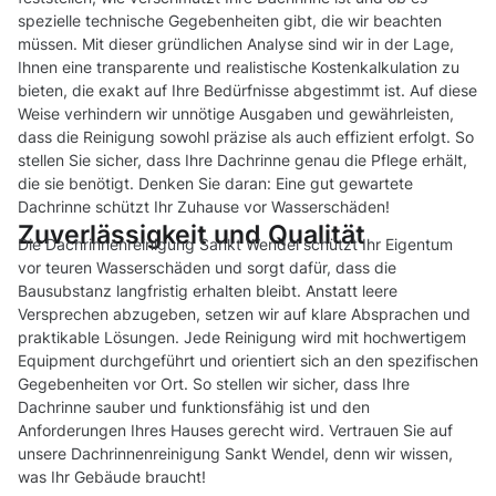
spezielle technische Gegebenheiten gibt, die wir beachten
müssen. Mit dieser gründlichen Analyse sind wir in der Lage,
Ihnen eine transparente und realistische Kostenkalkulation zu
bieten, die exakt auf Ihre Bedürfnisse abgestimmt ist. Auf diese
Weise verhindern wir unnötige Ausgaben und gewährleisten,
dass die Reinigung sowohl präzise als auch effizient erfolgt. So
stellen Sie sicher, dass Ihre Dachrinne genau die Pflege erhält,
die sie benötigt. Denken Sie daran: Eine gut gewartete
Dachrinne schützt Ihr Zuhause vor Wasserschäden!
Zuverlässigkeit und Qualität
Die Dachrinnenreinigung Sankt Wendel schützt Ihr Eigentum
vor teuren Wasserschäden und sorgt dafür, dass die
Bausubstanz langfristig erhalten bleibt. Anstatt leere
Versprechen abzugeben, setzen wir auf klare Absprachen und
praktikable Lösungen. Jede Reinigung wird mit hochwertigem
Equipment durchgeführt und orientiert sich an den spezifischen
Gegebenheiten vor Ort. So stellen wir sicher, dass Ihre
Dachrinne sauber und funktionsfähig ist und den
Anforderungen Ihres Hauses gerecht wird. Vertrauen Sie auf
unsere Dachrinnenreinigung Sankt Wendel, denn wir wissen,
was Ihr Gebäude braucht!