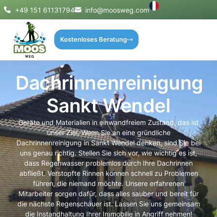
+49 151 61131794
info@moosweg.com
Kostenloses Beratung
Dachrinnenreinigung
Sankt Wendel
Geräte und Materialien in einwandfreiem Zustand, das ist
unser Ziel. Wenn Sie an eine gründliche
Dachrinnenreinigung in Sankt Wendel denken, sind Sie bei
uns genau richtig. Stellen Sie sich vor, wie wichtig es ist,
dass Regenwasser problemlos durch Ihre Dachrinnen
abfließt. Verstopfte Rinnen können schnell zu Problemen
führen, die niemand möchte. Unsere erfahrenen
Mitarbeiter sorgen dafür, dass alles sauber und bereit für
die nächste Regenschauer ist. Lassen Sie uns gemeinsam
die Instandhaltung Ihrer Immobilie in Angriff nehmen!