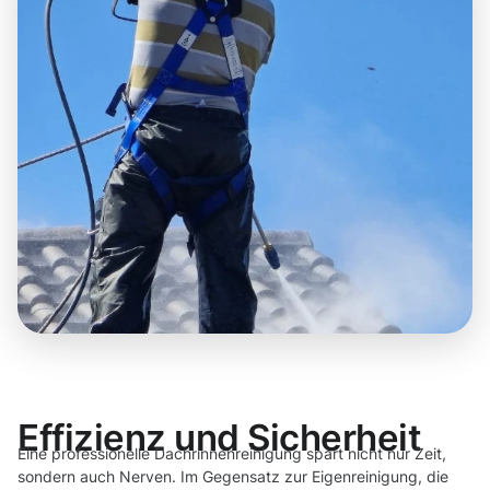
Effizienz und Sicherheit
Eine professionelle Dachrinnenreinigung spart nicht nur Zeit,
sondern auch Nerven. Im Gegensatz zur Eigenreinigung, die