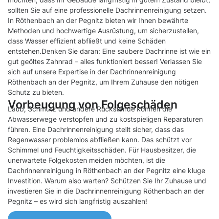
sollten Sie auf eine professionelle Dachrinnenreinigung setzen.
In Röthenbach an der Pegnitz bieten wir Ihnen bewährte
Methoden und hochwertige Ausrüstung, um sicherzustellen,
dass Wasser effizient abfließt und keine Schäden
entstehen.Denken Sie daran: Eine saubere Dachrinne ist wie ein
gut geöltes Zahnrad – alles funktioniert besser! Verlassen Sie
sich auf unsere Expertise in der Dachrinnenreinigung
Röthenbach an der Pegnitz, um Ihrem Zuhause den nötigen
Schutz zu bieten.
Vorbeugung von Folgeschäden
Laub, Schmutz und andere Rückstände können die
Abwasserwege verstopfen und zu kostspieligen Reparaturen
führen. Eine Dachrinnenreinigung stellt sicher, dass das
Regenwasser problemlos abfließen kann. Das schützt vor
Schimmel und Feuchtigkeitsschäden. Für Hausbesitzer, die
unerwartete Folgekosten meiden möchten, ist die
Dachrinnenreinigung in Röthenbach an der Pegnitz eine kluge
Investition. Warum also warten? Schützen Sie Ihr Zuhause und
investieren Sie in die Dachrinnenreinigung Röthenbach an der
Pegnitz – es wird sich langfristig auszahlen!