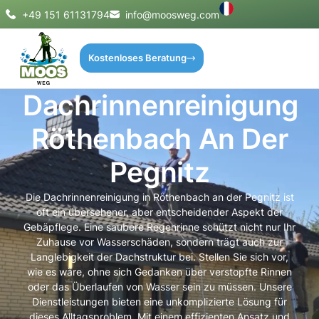
+49 151 61131794
info@moosweg.com
Kostenloses Beratung
Dachrinnenreinigung
Röthenbach An Der
Pegnitz
Die Dachrinnenreinigung in Röthenbach an der Pegnitz ist
oft ein übersehener, aber entscheidender Aspekt der
Gebäpflege. Eine saubere Regenrinne schützt nicht nur Ihr
Zuhause vor Wasserschäden, sondern trägt auch zur
Langlebigkeit der Dachstruktur bei. Stellen Sie sich vor,
wie es wäre, ohne sich Gedanken über verstopfte Rinnen
oder das Überlaufen von Wasser sein zu müssen. Unsere
Dienstleistungen bieten eine unkomplizierte Lösung für
dieses Alltagsproblem. Mit einem effizienten Ansatz und