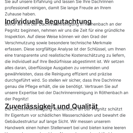
Sie auf unsere Erfahrung und lassen Sie Ihre Dachrinnen
professionell reinigen, damit Sie lange Freude an Ihrem
Zuhause haben.
Individuelle Begutachtung
Bevor wir mit der Dachrinnenreinigung in Röthenbach an der
Pegnitz beginnen, nehmen wir uns die Zeit für eine gründliche
Inspektion. Auf diese Weise können wir den Grad der
Verschmutzung sowie besondere technische Merkmale
erfassen. Diese sorgfältige Analyse ist der Schlüssel, um Ihnen
eine transparente und realistische Kostenschätzung zu liefern,
die individuell auf Ihre Bedürfnisse abgestimmt ist. Wir setzen
alles daran, überflüssige Ausgaben zu vermeiden und
gewährleisten, dass die Reinigung effizient und präzise
durchgeführt wird. So stellen wir sicher, dass Ihre Dachrinne
genau die Pflege erhält, die sie benötigt. Vertrauen Sie auf
unsere Expertise bei der Dachrinnenreinigung in Röthenbach an
der Pegnitz!
Zuverlässigkeit und Qualität
Die Dachrinnenreinigung Röthenbach an der Pegnitz schützt
Ihr Eigentum vor schädlichen Wasserschäden und bewahrt die
Gebäudestruktur auf lange Sicht. Wir messen unserem
Handwerk einen hohen Stellenwert bei und bieten keine leeren