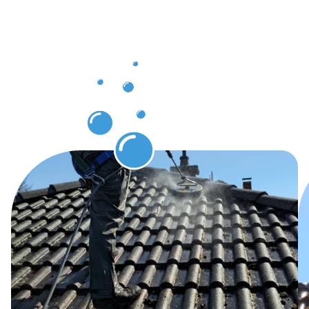
Röthenbac
an der
Pegnitz
sichtbar
werden