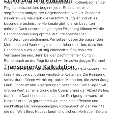
Wenn Sie sich für die Dachrinnenreinigung Röthenbach an der
Pegnitz entscheiden, beginnt jeder Einsatz mit einer
sorgfältigen Analyse der Gegebenheiten vor Ort. Zunächst
bewerten wir, wie stark die Verschmutzung ist und ob es
besondere technische Merkmale gibt, die wir beachten
müssen. Dank unserer langjährigen Erfahrung können wir die
Dachrinnenreinigung optimal auf Ihre spezifischen
Anforderungen abstimmen. Wir setzen dabei die passenden
Methoden und Werkzeuge ein, um sicherzustellen, dass Ihre
Dachrinnen auch langfristig einwandfrei funktionieren.
Vertrauen Sie uns, denn bei der Dachrinnenreinigung in
Röthenbach an der Pegnitz sind wir Ihr zuverlässiger Partner!
Transparente Kalkulation
Wir bieten für jede Dachrinnenreinigung eine transparente und
faire Preisübersicht ohne versteckte Kosten an. Die Reinigung
selbst durchführen wir mit erprobten Methoden, die zuverlässig
Laub, Schmutz und Ablagerungen beseitigen. Dabei legen wir
großen Wert auf eine gründliche Überprüfung der Ablaufstellen,
damit Ihre Dachrinnen auch nach der Reinigung einwandfrei
funktionieren. So garantieren wir Ihnen eine effektive und
nachhaltige Dachrinnenreinigung Röthenbach an der Pegnitz,
die den Wert Ihres Hauses langfristig sichert. Vertrauen Sie uns,