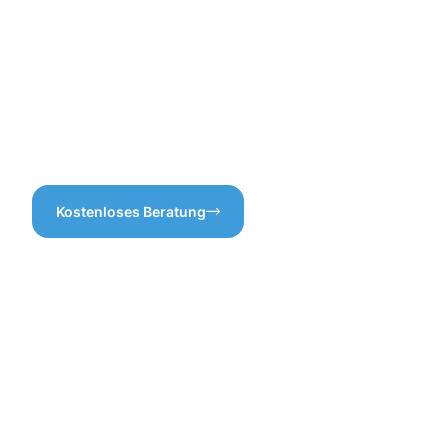
funktionsfähig bleibt. Wenn
Gebühren oder unnötige
Sie Wert auf eine
Zusatzleistungen.
hochwertige
Dachrinnenreinigung legen,
sind wir Ihre erste Wahl!
Unsere umfassende
Erfahrung bringt die besten
Ergebnisse für Ihr Zuhause.
Kostenloses Beratung
Vorteile