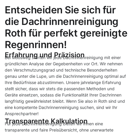
Entscheiden Sie sich für
die Dachrinnenreinigung
Roth für perfekt gereinigte
Regenrinnen!
Erfahrung und Präzision
Bei Moosweg starten wir jede Dachrinnenreinigung mit einer
gründlichen Analyse der Gegebenheiten vor Ort. Wir nehmen
den Verschmutzungsgrad und technische Besonderheiten
genau unter die Lupe, um die Dachrinnenreinigung optimal auf
Ihre Bedürfnisse abzustimmen. Unsere jahrelange Erfahrung
stellt sicher, dass wir stets die passenden Methoden und
Geräte einsetzen, sodass die Funktionalität Ihrer Dachrinnen
langfristig gewährleistet bleibt. Wenn Sie also in Roth sind und
eine kompetente Dachrinnenreinigung suchen, sind wir Ihr
Ansprechpartner!
Transparente Kalkulation
Für jede Dachrinnenreinigung bieten wir Ihnen eine
transparente und faire Preisübersicht, ohne unerwartete