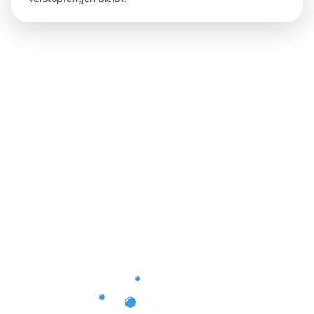
Ergebnisse,
die Sie
nach der
Dachrinnenr
Roth