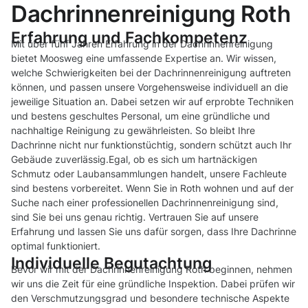
Dachrinnenreinigung Roth
Erfahrung und Fachkompetenz
Mit über fünf Jahren Erfahrung in der Dachrinnenreinigung
bietet Moosweg eine umfassende Expertise an. Wir wissen,
welche Schwierigkeiten bei der Dachrinnenreinigung auftreten
können, und passen unsere Vorgehensweise individuell an die
jeweilige Situation an. Dabei setzen wir auf erprobte Techniken
und bestens geschultes Personal, um eine gründliche und
nachhaltige Reinigung zu gewährleisten. So bleibt Ihre
Dachrinne nicht nur funktionstüchtig, sondern schützt auch Ihr
Gebäude zuverlässig.Egal, ob es sich um hartnäckigen
Schmutz oder Laubansammlungen handelt, unsere Fachleute
sind bestens vorbereitet. Wenn Sie in Roth wohnen und auf der
Suche nach einer professionellen Dachrinnenreinigung sind,
sind Sie bei uns genau richtig. Vertrauen Sie auf unsere
Erfahrung und lassen Sie uns dafür sorgen, dass Ihre Dachrinne
optimal funktioniert.
Individuelle Begutachtung
Bevor wir mit der Dachrinnenreinigung Roth beginnen, nehmen
wir uns die Zeit für eine gründliche Inspektion. Dabei prüfen wir
den Verschmutzungsgrad und besondere technische Aspekte