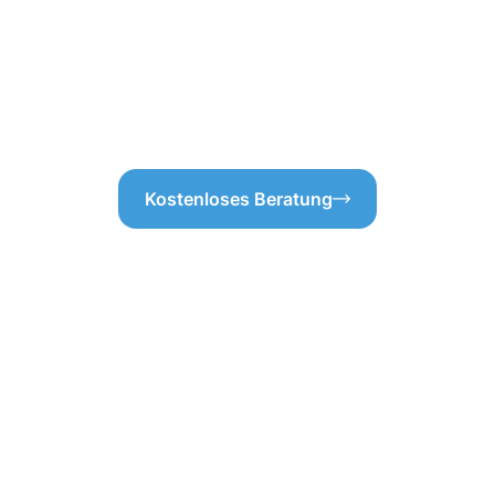
nz ohne versteckte Kosten
Ablaufstellen auf ihre Funktio
ns wichtig, und durch diese
in Roßdorf stets sauber und ef
 reibungslos verläuft.
regelmäßige Dachrinnenreinig
 wird Ihnen ein sorgenfreies
vor Wasseransammlungen und
Kostenloses Beratung