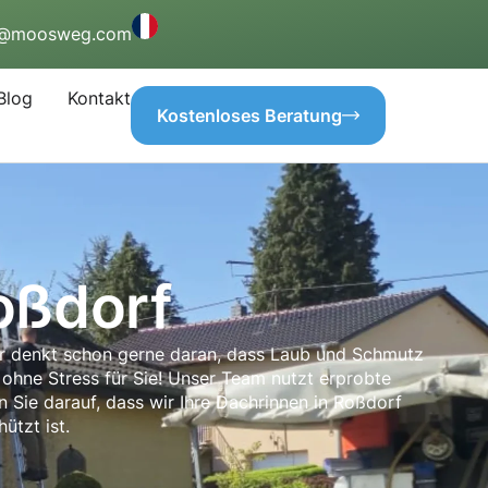
o@moosweg.com
Blog
Kontakt
Kostenloses Beratung
oßdorf
er denkt schon gerne daran, dass Laub und Schmutz
hne Stress für Sie! Unser Team nutzt erprobte
n Sie darauf, dass wir Ihre Dachrinnen in Roßdorf
ützt ist.