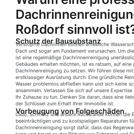
Dachrinnenreinigun
Roßdorf sinnvoll ist
Schutz der Bausubstanz
Verstopfte Dachrinnen können erhebliche Wassersc
Dach und sogar am Fundament verursachen. Um die
ist eine regelmäßige Dachrinnenreinigung unerlässli
Gebäudes erhalten möchten, ist es ratsam, auf eine 
Dachrinnenreinigung zu setzen. Wir führen diese mi
erstklassiger Ausrüstung durch. Eine gründliche Reini
Wasser problemlos abfließen kann und sich keine s
ansammeln. Verlassen Sie sich auf unsere Expertise 
Ihr Zuhause zu tun. Denken Sie daran, dass eine lieb
der Schlüssel zum Erhalt Ihrer Immobilie ist.
Vorbeugung von Folgeschäden
Laub, Schmutz und andere Rückstände können die E
beeinträchtigen und zu kostspieligen Reparaturen fü
Dachrinnenreinigung sorgt dafür, dass das Regenwas