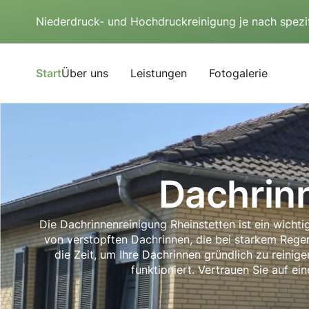
Niederdruck- und Hochdruckreinigung je nach spezi
Start
Über uns
Leistungen
Fotogalerie
Dachrin
Die Dachrinnenreinigung Rheinstetten ist ein wich
von verstopften Dachrinnen, die bei starkem Rege
die Zeit, um Ihre Dachrinnen gründlich zu reini
funktioniert. Vertrauen Sie auf ei