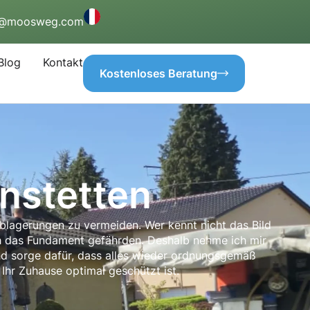
o@moosweg.com
Blog
Kontakt
Kostenloses Beratung
nstetten
blagerungen zu vermeiden. Wer kennt nicht das Bild
ch das Fundament gefährden. Deshalb nehme ich mir
und sorge dafür, dass alles wieder ordnungsgemäß
 Ihr Zuhause optimal geschützt ist.