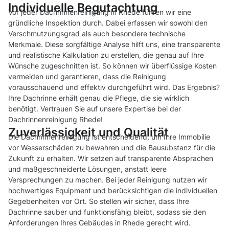
Individuelle Begutachtung
Vor jeder Dachrinnenreinigung in Rhede führen wir eine
gründliche Inspektion durch. Dabei erfassen wir sowohl den
Verschmutzungsgrad als auch besondere technische
Merkmale. Diese sorgfältige Analyse hilft uns, eine transparente
und realistische Kalkulation zu erstellen, die genau auf Ihre
Wünsche zugeschnitten ist. So können wir überflüssige Kosten
vermeiden und garantieren, dass die Reinigung
vorausschauend und effektiv durchgeführt wird. Das Ergebnis?
Ihre Dachrinne erhält genau die Pflege, die sie wirklich
benötigt. Vertrauen Sie auf unsere Expertise bei der
Dachrinnenreinigung Rhede!
Zuverlässigkeit und Qualität
Die Dachrinnenreinigung ist entscheidend, um Ihre Immobilie
vor Wasserschäden zu bewahren und die Bausubstanz für die
Zukunft zu erhalten. Wir setzen auf transparente Absprachen
und maßgeschneiderte Lösungen, anstatt leere
Versprechungen zu machen. Bei jeder Reinigung nutzen wir
hochwertiges Equipment und berücksichtigen die individuellen
Gegebenheiten vor Ort. So stellen wir sicher, dass Ihre
Dachrinne sauber und funktionsfähig bleibt, sodass sie den
Anforderungen Ihres Gebäudes in Rhede gerecht wird.