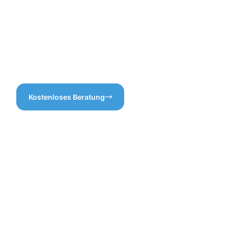
nur sauber, sondern auch
an Klarheit zu schaffen!
dauerhaft funktionsfähig.
Vertrauen Sie auf unsere
Expertise – für eine
zuverlässige
Dachrinnenreinigung in
Rhede.
Kostenloses Beratung
Die
Vorteile