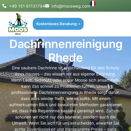
+49 151 61131794
info@moosweg.com
Kostenloses Beratung
Dachrinnenreinigung
Rhede
Eine saubere Dachrinne ist entscheidend für den Schutz
Ihres Hauses – das wissen wir aus eigener Erfahrung.
Wenn Laub, Schmutz oder sogar Moose sich ansammeln,
kann das schnell zu Problemen führen. Unsere
professionelle Dachrinnenreinigung in Rhede sorgt dafür,
dass alles wieder fließt, wie es sollte. Mit einem
aufmerksamen Blick und bewährten Methoden garantieren
wir, dass Ihre Regenrinne bestens gereinigt wird. Zudem
schonen wir nicht nur das Material, sondern auch die
Umwelt. Wenn Sie sich für uns entscheiden, erwartet Sie
echte Zuverlässigkeit und transparente Preise – ganz