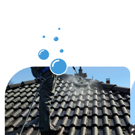
nach der
Dachrinnenr
Rhede
erleben
können.