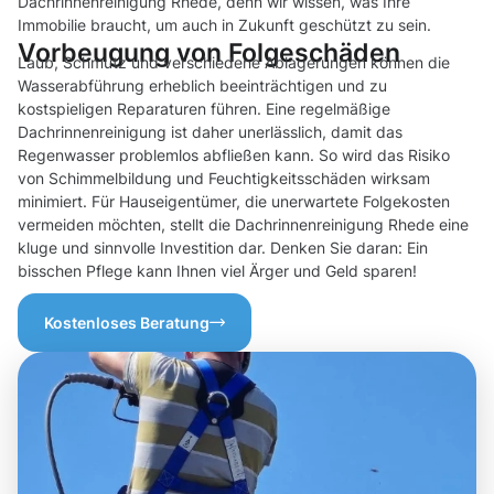
Dachrinnenreinigung Rhede, denn wir wissen, was Ihre
Immobilie braucht, um auch in Zukunft geschützt zu sein.
Vorbeugung von Folgeschäden
Laub, Schmutz und verschiedene Ablagerungen können die
Wasserabführung erheblich beeinträchtigen und zu
kostspieligen Reparaturen führen. Eine regelmäßige
Dachrinnenreinigung ist daher unerlässlich, damit das
Regenwasser problemlos abfließen kann. So wird das Risiko
von Schimmelbildung und Feuchtigkeitsschäden wirksam
minimiert. Für Hauseigentümer, die unerwartete Folgekosten
vermeiden möchten, stellt die Dachrinnenreinigung Rhede eine
kluge und sinnvolle Investition dar. Denken Sie daran: Ein
bisschen Pflege kann Ihnen viel Ärger und Geld sparen!
Kostenloses Beratung