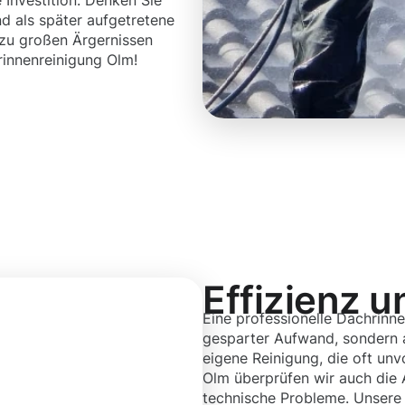
 Investition. Denken Sie
d als später aufgetretene
 zu großen Ärgernissen
rinnenreinigung Olm!
Effizienz u
Eine professionelle Dachrinne
gesparter Aufwand, sondern au
eigene Reinigung, die oft unvo
Olm überprüfen wir auch die 
technische Probleme. Unsere 