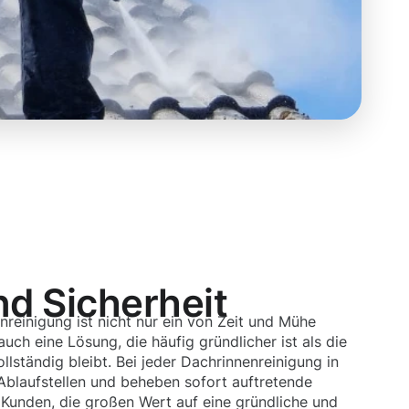
nd Sicherheit
nreinigung ist nicht nur ein von Zeit und Mühe
ch eine Lösung, die häufig gründlicher ist als die
llständig bleibt. Bei jeder Dachrinnenreinigung in
Ablaufstellen und beheben sofort auftretende
Kunden, die großen Wert auf eine gründliche und