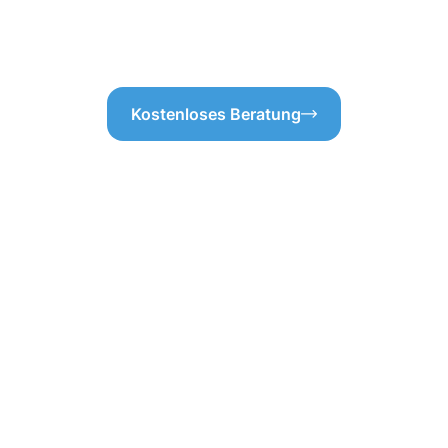
icher, dass alles gründlich
Olm Wert legen, sind Sie bei 
Kostenloses Beratung
professionellen