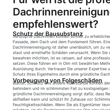
Dachrinnenreinigun
empfehlenswert?
Schutz der Bausubstanz
Verstopfte Dachrinnen können schnell zu erheblich
Fassade, dem Dach und dem Fundament führen. Ein
Dachrinnenreinigung ist daher unerlässlich, um zu v
staut und ernsthafte Schäden verursacht. Wenn Sie 
bewahren möchten, ist es ratsam, auf eine professi
setzen. Diese führen wir in Olm mit bewährten Met
Ausrüstung durch. Vertrauen Sie unserer Expertise u
Schutz Ihres Eigenheims durch eine gründliche Dach
Vorbeugung von Folgeschäden
Blätter, Schmutz und andere Rückstände können den
behindern und im schlimmsten Fall zu kostspieligen 
gründliche Dachrinnenreinigung sorgt dafür, dass 
abfließen kann und schützt Ihr Zuhause vor Schimm
Feuchtigkeitsschäden. Wenn Sie als Eigentümer teu