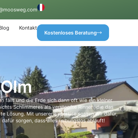
o@moosweg.com
Blog
Kontakt
Kostenloses Beratung
 Olm
 fällt und die Erde sich dann oft wie ein kleiner
 nichts Schlimmeres als verstopfte Rinnen, die das
e Lösung. Mit unserer Expertise sorgen wir dafür,
afür sorgen, dass alles reibungslos abläuft!