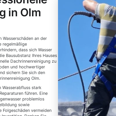
g in Olm
en Wasserschäden an der
e regelmäßige
erhindern, dass sich Wasser
die Bausubstanz Ihres Hauses
onelle Dachrinnenreinigung zu
hoden und hochwertiger
nd sichern Sie sich den
rinnenreinigung Olm.
 Wasserabfluss stark
Reparaturen führen. Eine
Regenwasser problemlos
elbildung sowie
re Folgeschäden vermeiden