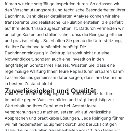
führen wir eine sorgfältige Inspektion durch. So erfassen wir
den Verschmutzungsgrad und technische Besonderheiten Ihrer
Dachrinne. Dank dieser detaillierten Analyse können wir eine
transparente und realistische Kalkulation erstellen, die perfekt
auf Ihre Bedürfnisse zugeschnitten ist. Dadurch vermeiden wir
unnötige Kosten und stellen sicher, dass die Reinigung effizient
und präzise erfolgt. So erhalten Sie genau die Unterstützung,
die Ihre Dachrinne tatsächlich benötigt.Die
Dachrinnenreinigung in Ochtrup ist somit nicht nur eine
Notwendigkeit, sondern auch eine Investition in den
langfristigen Schutz Ihres Hauses. Wussten Sie, dass eine
regelmäßige Wartung Ihnen teure Reparaturen ersparen kann?
Lassen Sie uns gemeinsam dafür sorgen, dass Ihre Dachrinne
in bestem Zustand bleibt!
Zuverlässigkeit und Qualität
Unsere Dachrinnenreinigung ist der beste Schutz für Ihre
Immobilie gegen Wasserschäden und trägt langfristig zur
Werterhaltung Ihres Gebäudes bei. Anstatt leere
Versprechungen zu machen, setzen wir auf verlässliche
Absprachen und praktikable Lösungen. Jede Reinigung führen
wir mit modernstem Equipment durch und berücksichtigen
dabei die individuellen Gegebenheiten vor Ort. So stellen wir