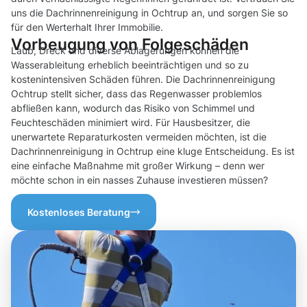
uns die Dachrinnenreinigung in Ochtrup an, und sorgen Sie so
für den Werterhalt Ihrer Immobilie.
Vorbeugung von Folgeschäden
Laub, Dreck und diverse Ablagerungen können die
Wasserableitung erheblich beeinträchtigen und so zu
kostenintensiven Schäden führen. Die Dachrinnenreinigung
Ochtrup stellt sicher, dass das Regenwasser problemlos
abfließen kann, wodurch das Risiko von Schimmel und
Feuchteschäden minimiert wird. Für Hausbesitzer, die
unerwartete Reparaturkosten vermeiden möchten, ist die
Dachrinnenreinigung in Ochtrup eine kluge Entscheidung. Es ist
eine einfache Maßnahme mit großer Wirkung – denn wer
möchte schon in ein nasses Zuhause investieren müssen?
Kostenloses Beratung