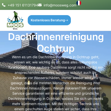
+49 151 61131794
info@moosweg.com
Kostenloses Beratung
Dachrinnenreinigung
Ochtrup
Wenn es um die Dachrinnenreinigung in Ochtrup geht,
wissen wir, wie wichtig es ist, dass alles reibungslos
funktioniert. Eine saubere Dachrinne sorgt nicht nur für ein
ansprechendes Äußeres, sondern schützt auch Ihr
Zuhause vor Wasserschäden. Immer wieder wird uns
gesagt, dass die meisten Menschen die Reinigung ihrer
Dachrinnen hinauszögern. Warum riskieren? Mit unserem
Service garantieren wir eine effiziente und gründliche
Dachrinnenreinigung in Ochtrup, sodass Sie sich um nichts
mehr kümmern müssen. Mit der richtigen Technik und
einem geschulten Auge stellen wir sicher, dass Ihre