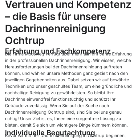
Vertrauen und Kompetenz
– die Basis für unsere
Dachrinnenreinigung
Ochtrup
Erfahrung und Fachkompetenz
Die Firma Moosweg verfügt über mehr als fünf Jahre Erfahrung
in der professionellen Dachrinnenreinigung. Wir wissen, welche
Herausforderungen bei der Dachrinnenreinigung auftreten
können, und wählen unsere Methoden ganz gezielt nach den
jeweiligen Gegebenheiten aus. Dabei setzen wir auf bewährte
Techniken und unser geschultes Team, um eine gründliche und
nachhaltige Reinigung zu gewährleisten. So bleibt Ihre
Dachrinne einwandfrei funktionstüchtig und schützt Ihr
Gebäude zuverlässig. Wenn Sie auf der Suche nach
Dachrinnenreinigung Ochtrup sind, sind Sie bei uns genau
richtig! Unser Ziel ist es, Ihnen eine sorgenfreie Lösung zu
bieten, damit Sie sich um wichtigere Dinge kümmern können.
Individuelle Begutachtung
Bevor wir mit der Dachrinnenreinigung in Ochtrup beginnen,