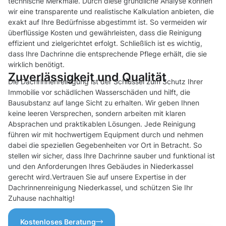
technische Merkmale. Durch diese gründliche Analyse können
wir eine transparente und realistische Kalkulation anbieten, die
exakt auf Ihre Bedürfnisse abgestimmt ist. So vermeiden wir
überflüssige Kosten und gewährleisten, dass die Reinigung
effizient und zielgerichtet erfolgt. Schließlich ist es wichtig,
dass Ihre Dachrinne die entsprechende Pflege erhält, die sie
wirklich benötigt.
Zuverlässigkeit und Qualität
Die Dachrinnenreinigung ist der Schlüssel zum Schutz Ihrer
Immobilie vor schädlichen Wasserschäden und hilft, die
Bausubstanz auf lange Sicht zu erhalten. Wir geben Ihnen
keine leeren Versprechen, sondern arbeiten mit klaren
Absprachen und praktikablen Lösungen. Jede Reinigung
führen wir mit hochwertigem Equipment durch und nehmen
dabei die speziellen Gegebenheiten vor Ort in Betracht. So
stellen wir sicher, dass Ihre Dachrinne sauber und funktional ist
und den Anforderungen Ihres Gebäudes in Niederkassel
gerecht wird.Vertrauen Sie auf unsere Expertise in der
Dachrinnenreinigung Niederkassel, und schützen Sie Ihr
Zuhause nachhaltig!
Kostenloses Beratung