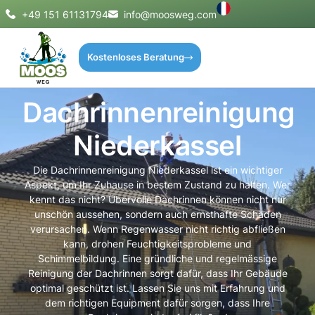
+49 151 61131794
info@moosweg.com
Kostenloses Beratung
Dachrinnenreinigung
Niederkassel
Die Dachrinnenreinigung Niederkassel ist ein wichtiger
Aspekt, um Ihr Zuhause in bestem Zustand zu halten. Wer
kennt das nicht? Übervolle Dachrinnen können nicht nur
unschön aussehen, sondern auch ernsthafte Schäden
verursachen. Wenn Regenwasser nicht richtig abfließen
kann, drohen Feuchtigkeitsprobleme und
Schimmelbildung. Eine gründliche und regelmässige
Reinigung der Dachrinnen sorgt dafür, dass Ihr Gebäude
optimal geschützt ist. Lassen Sie uns mit Erfahrung und
dem richtigen Equipment dafür sorgen, dass Ihre