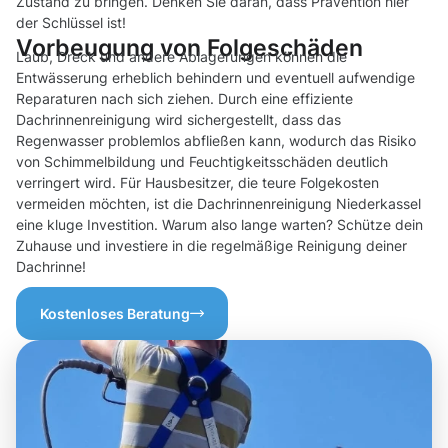
Zustand zu bringen. Denken Sie daran, dass Prävention hier
der Schlüssel ist!
Vorbeugung von Folgeschäden
Laub, Dreck und andere Ablagerungen können die
Entwässerung erheblich behindern und eventuell aufwendige
Reparaturen nach sich ziehen. Durch eine effiziente
Dachrinnenreinigung wird sichergestellt, dass das
Regenwasser problemlos abfließen kann, wodurch das Risiko
von Schimmelbildung und Feuchtigkeitsschäden deutlich
verringert wird. Für Hausbesitzer, die teure Folgekosten
vermeiden möchten, ist die Dachrinnenreinigung Niederkassel
eine kluge Investition. Warum also lange warten? Schütze dein
Zuhause und investiere in die regelmäßige Reinigung deiner
Dachrinne!
Kostenloses Beratung