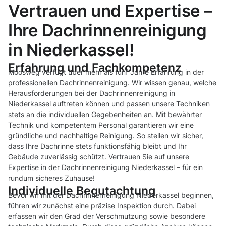
Vertrauen und Expertise –
Ihre Dachrinnenreinigung
in Niederkassel!
Erfahrung und Fachkompetenz
Moosweg verfügt über mehr als fünf Jahre Erfahrung in der
professionellen Dachrinnenreinigung. Wir wissen genau, welche
Herausforderungen bei der Dachrinnenreinigung in
Niederkassel auftreten können und passen unsere Techniken
stets an die individuellen Gegebenheiten an. Mit bewährter
Technik und kompetentem Personal garantieren wir eine
gründliche und nachhaltige Reinigung. So stellen wir sicher,
dass Ihre Dachrinne stets funktionsfähig bleibt und Ihr
Gebäude zuverlässig schützt. Vertrauen Sie auf unsere
Expertise in der Dachrinnenreinigung Niederkassel – für ein
rundum sicheres Zuhause!
Individuelle Begutachtung
Bevor wir mit der Dachrinnenreinigung Niederkassel beginnen,
führen wir zunächst eine präzise Inspektion durch. Dabei
erfassen wir den Grad der Verschmutzung sowie besondere