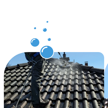
nach der
Dachrinnenr
Neuwied
genießen
können