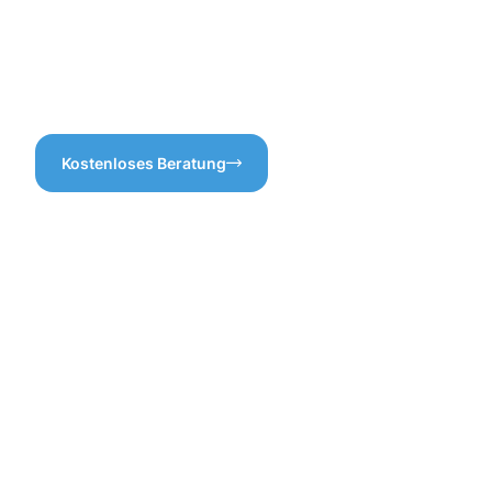
warten? Sorgen Sie dafür,
dass Ihr Dach gut entwässert
wird und genießen Sie den
Schutz, den eine saubere
Dachrinne bietet!
Kostenloses Beratung
Vorteile
einer
professione