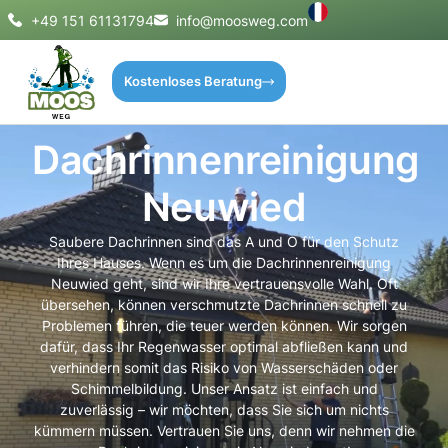
+49 151 61131794
info@moosweg.com
Kostenloses Beratung
Dachrinnenreinigung
Neuwied
Saubere Dachrinnen sind das A und O für den Schutz
Ihres Hauses. Wenn es um die Dachrinnenreinigung
Neuwied geht, sind wir Ihre vertrauensvolle Wahl. Oft
übersehen, können verschmutzte Dachrinnen schnell zu
Problemen führen, die teuer werden können. Wir sorgen
dafür, dass Ihr Regenwasser optimal abfließen kann und
verhindern somit das Risiko von Wasserschäden oder
Schimmelbildung. Unser Ansatz ist einfach und
zuverlässig – wir möchten, dass Sie sich um nichts
kümmern müssen. Vertrauen Sie uns, denn wir nehmen die