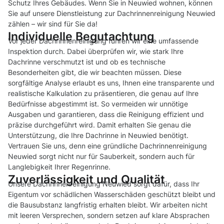
Schutz Ihres Gebäudes. Wenn Sie in Neuwied wohnen, können
Sie auf unsere Dienstleistung zur Dachrinnenreinigung Neuwied
zählen – wir sind für Sie da!
Individuelle Begutachtung
Vor jeder Dachrinnenreinigung führen wir eine umfassende
Inspektion durch. Dabei überprüfen wir, wie stark Ihre
Dachrinne verschmutzt ist und ob es technische
Besonderheiten gibt, die wir beachten müssen. Diese
sorgfältige Analyse erlaubt es uns, Ihnen eine transparente und
realistische Kalkulation zu präsentieren, die genau auf Ihre
Bedürfnisse abgestimmt ist. So vermeiden wir unnötige
Ausgaben und garantieren, dass die Reinigung effizient und
präzise durchgeführt wird. Damit erhalten Sie genau die
Unterstützung, die Ihre Dachrinne in Neuwied benötigt.
Vertrauen Sie uns, denn eine gründliche Dachrinnenreinigung
Neuwied sorgt nicht nur für Sauberkeit, sondern auch für
Langlebigkeit Ihrer Regenrinne.
Zuverlässigkeit und Qualität
Unsere Dachrinnenreinigung Neuwied sorgt dafür, dass Ihr
Eigentum vor schädlichen Wasserschäden geschützt bleibt und
die Bausubstanz langfristig erhalten bleibt. Wir arbeiten nicht
mit leeren Versprechen, sondern setzen auf klare Absprachen