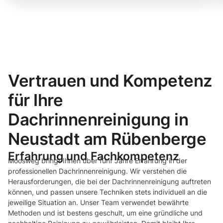
Vertrauen und Kompetenz
für Ihre
Dachrinnenreinigung in
Neustadt am Rübenberge
Erfahrung und Fachkompetenz
Moosweg bringt Ihnen über fünf Jahre Erfahrung in der
professionellen Dachrinnenreinigung. Wir verstehen die
Herausforderungen, die bei der Dachrinnenreinigung auftreten
können, und passen unsere Techniken stets individuell an die
jeweilige Situation an. Unser Team verwendet bewährte
Methoden und ist bestens geschult, um eine gründliche und