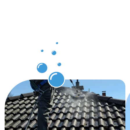
Dachrinnenr
Neustadt
am
Rübenberg
erwarten
können.