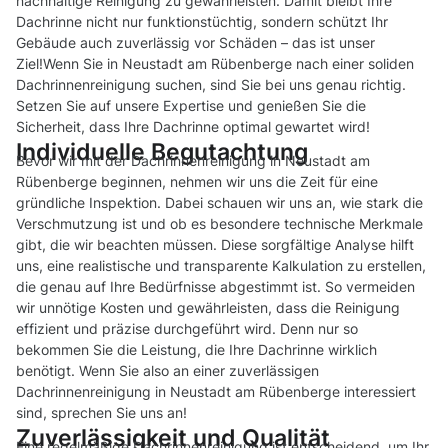
nachhaltige Reinigung zu gewährleisten. Damit bleibt Ihre
Dachrinne nicht nur funktionstüchtig, sondern schützt Ihr
Gebäude auch zuverlässig vor Schäden – das ist unser
Ziel!Wenn Sie in Neustadt am Rübenberge nach einer soliden
Dachrinnenreinigung suchen, sind Sie bei uns genau richtig.
Setzen Sie auf unsere Expertise und genießen Sie die
Sicherheit, dass Ihre Dachrinne optimal gewartet wird!
Individuelle Begutachtung
Bevor wir mit der Dachrinnenreinigung in Neustadt am
Rübenberge beginnen, nehmen wir uns die Zeit für eine
gründliche Inspektion. Dabei schauen wir uns an, wie stark die
Verschmutzung ist und ob es besondere technische Merkmale
gibt, die wir beachten müssen. Diese sorgfältige Analyse hilft
uns, eine realistische und transparente Kalkulation zu erstellen,
die genau auf Ihre Bedürfnisse abgestimmt ist. So vermeiden
wir unnötige Kosten und gewährleisten, dass die Reinigung
effizient und präzise durchgeführt wird. Denn nur so
bekommen Sie die Leistung, die Ihre Dachrinne wirklich
benötigt. Wenn Sie also an einer zuverlässigen
Dachrinnenreinigung in Neustadt am Rübenberge interessiert
sind, sprechen Sie uns an!
Zuverlässigkeit und Qualität
Eine regelmäßige Dachrinnenreinigung ist entscheidend, um Ihr