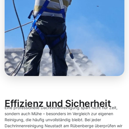
Effizienz und Sicherheit
Eine professionelle Dachrinnenreinigung spart nicht nur Zeit,
sondern auch Mühe – besonders im Vergleich zur eigenen
Reinigung, die häufig unvollständig bleibt. Bei jeder
Dachrinnenreinigung Neustadt am Rübenberge überprüfen wir