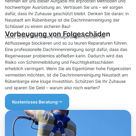
nehmen wir uns dieser Aufgabe mit erprobten Methoden und
hochwertiger Ausrüstung an. Vertrauen Sie uns – wir sorgen
dafür, dass Ihr Zuhause geschützt bleibt. Denken Sie daran: in
Neustadt am Rübenberge ist die Dachrinnenreinigung der
Schlüssel zu einem sicheren Bau!
Vorbeugung von Folgeschäden
Laub, Dreck und andere Ablagerungen können die
Abflusswege blockieren und so zu teuren Reparaturen führen.
Eine professionelle Dachrinnenreinigung sorgt dafür, dass das
Regenwasser problemlos abfließen kann. Dadurch wird das
Risiko von Schimmelbildung und Feuchtigkeitsschäden
erheblich verringert. Wenn Sie als Eigentümer hohe Folgekosten
vermeiden möchten, ist die Dachrinnenreinigung Neustadt am
Rübenberge eine kluge Investition. Schützen Sie Ihr Zuhause
und sparen Sie Geld – warum also noch warten?
Kostenloses Beratung