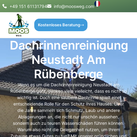
+49 151 61131794
info@moosweg.com
Kostenloses Beratung
Dachrinnenreinigung
Neustadt Am
Rübenberge
Wenn es um die Dachrinnenreinigung Neustadt am
Rübenberge geht, denken viele vielleicht, dass es nicht so
wichtig ist. Doch eine saubere Dachrinne spielt eine
entscheidende Rolle für den Schutz Ihres Hauses. Über
die Jahre sammeln sich Schmutz, Laub und andere
Ablagerungen an, die nicht nur unschön aussehen,
sondern auch zu teuren Wasserschäden führen können.
Warum also nicht die Gelegenheit nutzen, um Ihrem
Zuhause etwas Gutes zu tun? Mit unserer gründlichen und