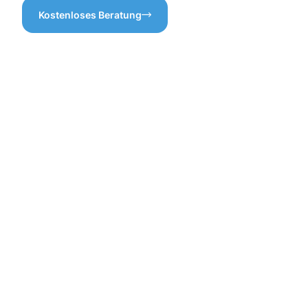
Kostenloses Beratung
Die
Vorteile
einer
professione
Dachrinnenr