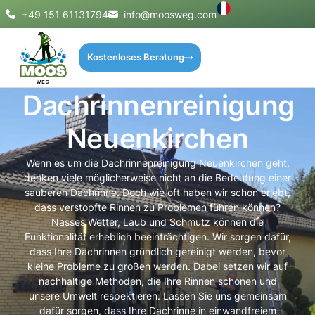
+49 151 61131794
info@moosweg.com
Kostenloses Beratung
Dachrinnenreinigung
Neuenkirchen
Wenn es um die Dachrinnenreinigung Neuenkirchen geht,
denken viele möglicherweise nicht an die Bedeutung einer
sauberen Dachrinne. Doch wie oft haben wir schon erlebt,
dass verstopfte Rinnen zu Problemen führen können?
Nasses Wetter, Laub und Schmutz können die
Funktionalität erheblich beeinträchtigen. Wir sorgen dafür,
dass Ihre Dachrinnen gründlich gereinigt werden, bevor
kleine Probleme zu großen werden. Dabei setzen wir auf
nachhaltige Methoden, die Ihre Rinnen schonen und
unsere Umwelt respektieren. Lassen Sie uns gemeinsam
dafür sorgen, dass Ihre Dachrinne in einwandfreiem