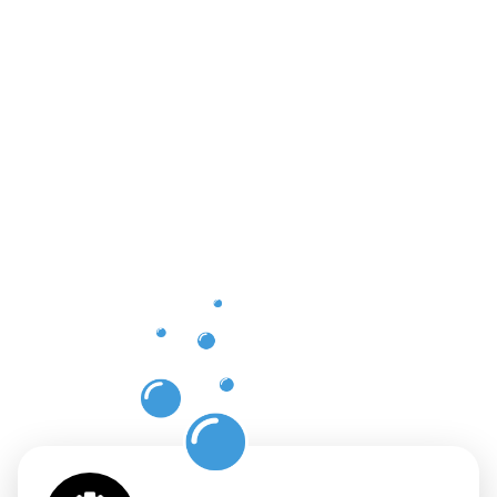
Vorteile
der
professione
Dachrinnenr
in
Neuenkirch
mit
Moosweg