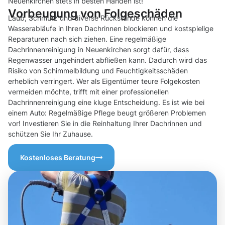
Neuenkirchen stets in besten Händen ist!
Vorbeugung von Folgeschäden
Laub, Schmutz und diverse Rückstände können die
Wasserabläufe in Ihren Dachrinnen blockieren und kostspielige
Reparaturen nach sich ziehen. Eine regelmäßige
Dachrinnenreinigung in Neuenkirchen sorgt dafür, dass
Regenwasser ungehindert abfließen kann. Dadurch wird das
Risiko von Schimmelbildung und Feuchtigkeitsschäden
erheblich verringert. Wer als Eigentümer teure Folgekosten
vermeiden möchte, trifft mit einer professionellen
Dachrinnenreinigung eine kluge Entscheidung. Es ist wie bei
einem Auto: Regelmäßige Pflege beugt größeren Problemen
vor! Investieren Sie in die Reinhaltung Ihrer Dachrinnen und
schützen Sie Ihr Zuhause.
Kostenloses Beratung