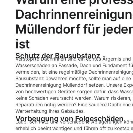
Dachrinnenreinigun
Müllendorf für jeden
ist
Schutz der Bausubstanz
Verstopfte Dachrinnen sind ein echtes Ärgernis und
Wasserschäden an Fassade, Dach und Fundament fü
vermeiden, ist eine regelmäßige Dachrinnenreinigun
Bausubstanz bewahren möchte, sollte man auf eine 
Dachrinnenreinigung Müllendorf setzen. Unsere Exp
von hochwertigen Geräten sorgen dafür, dass Wasse
keine Schäden verursacht werden. Warum riskieren, 
Reparaturen nötig werden? Eine saubere Dachrinne i
Werterhaltung Ihres Gebäudes!
Vorbeugung von Folgeschäden
Laub, Schmutz und verschiedene Ablagerungen kön
erheblich beeinträchtigen und führen oft zu kostspie