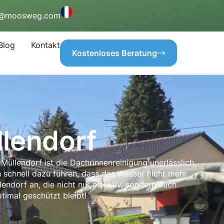
o@moosweg.com
Blog
Kontakt
Kostenloses Beratung
lendorf
üllendorf ist die Dachrinnenreinigung unerlässlich,
chnell dazu führen, dass das Wasser nicht mehr
lendorf an, die nicht nur effektiv, sondern auch
timal geschützt bleibt!