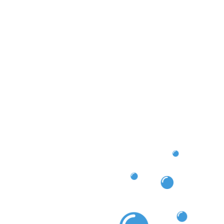
garantieren wir, dass Ihre Dachrinne nicht nur sauber
ig ihre Funktion erfüllt. Vertrauen Sie uns also,
einigung Müllendorf geht – wir kümmern uns um