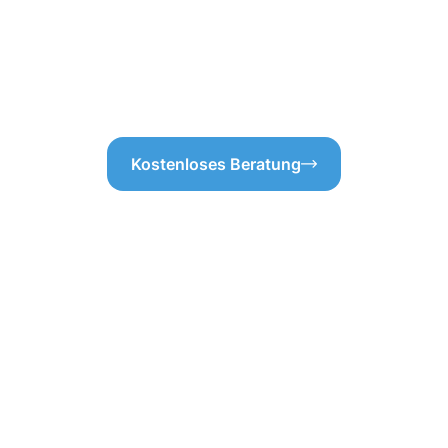
 ganz ohne versteckte
einwandfrei funktioniert. So 
 Sie uns, wenn es um die
bleibt, sondern auch zuverläss
wenn es um Ihre Dachrinnenr
alles!
Kostenloses Beratung