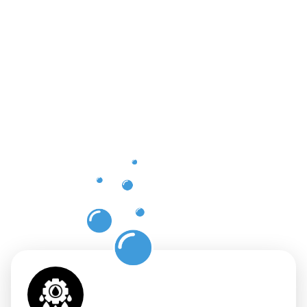
Die
Vorteile
einer
professione
Dachrinnenr
in
Leudelange