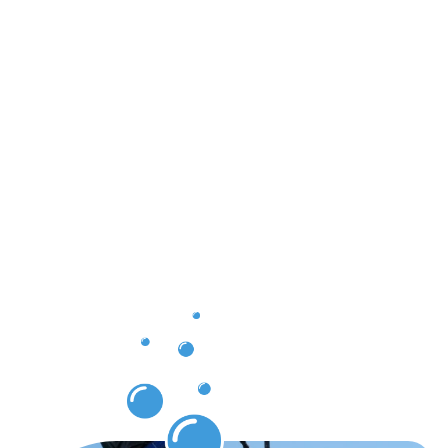
Ergebnisse,
die Sie
nach der
Dachrinnenr
Leudelange
erwarten
können