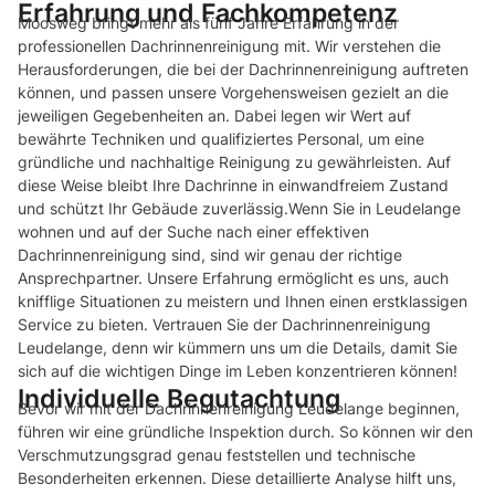
Erfahrung und Fachkompetenz
Moosweg bringt mehr als fünf Jahre Erfahrung in der
professionellen Dachrinnenreinigung mit. Wir verstehen die
Herausforderungen, die bei der Dachrinnenreinigung auftreten
können, und passen unsere Vorgehensweisen gezielt an die
jeweiligen Gegebenheiten an. Dabei legen wir Wert auf
bewährte Techniken und qualifiziertes Personal, um eine
gründliche und nachhaltige Reinigung zu gewährleisten. Auf
diese Weise bleibt Ihre Dachrinne in einwandfreiem Zustand
und schützt Ihr Gebäude zuverlässig.Wenn Sie in Leudelange
wohnen und auf der Suche nach einer effektiven
Dachrinnenreinigung sind, sind wir genau der richtige
Ansprechpartner. Unsere Erfahrung ermöglicht es uns, auch
knifflige Situationen zu meistern und Ihnen einen erstklassigen
Service zu bieten. Vertrauen Sie der Dachrinnenreinigung
Leudelange, denn wir kümmern uns um die Details, damit Sie
sich auf die wichtigen Dinge im Leben konzentrieren können!
Individuelle Begutachtung
Bevor wir mit der Dachrinnenreinigung Leudelange beginnen,
führen wir eine gründliche Inspektion durch. So können wir den
Verschmutzungsgrad genau feststellen und technische
Besonderheiten erkennen. Diese detaillierte Analyse hilft uns,