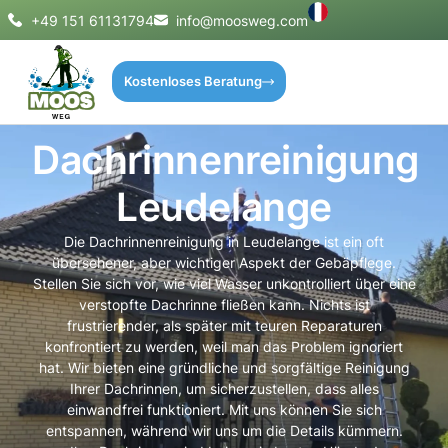
+49 151 61131794
info@moosweg.com
Kostenloses Beratung
Dachrinnenreinigung
Leudelange
Die Dachrinnenreinigung in Leudelange ist ein oft
übersehener, aber wichtiger Aspekt der Gebäpflege.
Stellen Sie sich vor, wie viel Wasser unkontrolliert über eine
verstopfte Dachrinne fließen kann. Nichts ist
frustrierender, als später mit teuren Reparaturen
konfrontiert zu werden, weil man das Problem ignoriert
hat. Wir bieten eine gründliche und sorgfältige Reinigung
Ihrer Dachrinnen, um sicherzustellen, dass alles
einwandfrei funktioniert. Mit uns können Sie sich
entspannen, während wir uns um die Details kümmern.