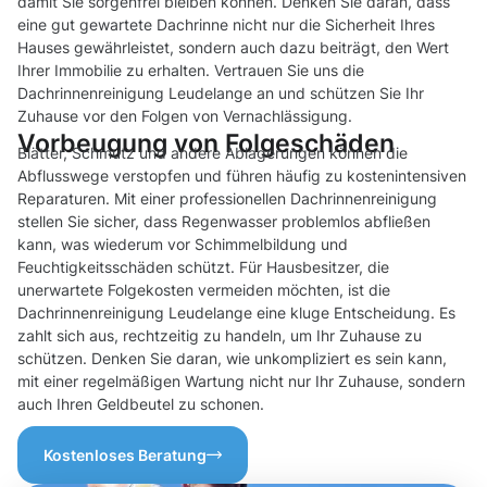
damit Sie sorgenfrei bleiben können. Denken Sie daran, dass
eine gut gewartete Dachrinne nicht nur die Sicherheit Ihres
Hauses gewährleistet, sondern auch dazu beiträgt, den Wert
Ihrer Immobilie zu erhalten. Vertrauen Sie uns die
Dachrinnenreinigung Leudelange an und schützen Sie Ihr
Zuhause vor den Folgen von Vernachlässigung.
Vorbeugung von Folgeschäden
Blätter, Schmutz und andere Ablagerungen können die
Abflusswege verstopfen und führen häufig zu kostenintensiven
Reparaturen. Mit einer professionellen Dachrinnenreinigung
stellen Sie sicher, dass Regenwasser problemlos abfließen
kann, was wiederum vor Schimmelbildung und
Feuchtigkeitsschäden schützt. Für Hausbesitzer, die
unerwartete Folgekosten vermeiden möchten, ist die
Dachrinnenreinigung Leudelange eine kluge Entscheidung. Es
zahlt sich aus, rechtzeitig zu handeln, um Ihr Zuhause zu
schützen. Denken Sie daran, wie unkompliziert es sein kann,
mit einer regelmäßigen Wartung nicht nur Ihr Zuhause, sondern
auch Ihren Geldbeutel zu schonen.
Kostenloses Beratung