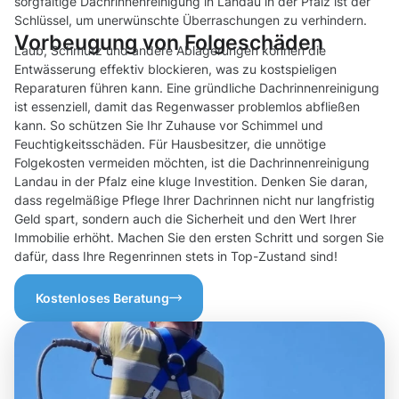
sorgfältige Dachrinnenreinigung in Landau in der Pfalz ist der
Schlüssel, um unerwünschte Überraschungen zu verhindern.
Vorbeugung von Folgeschäden
Laub, Schmutz und andere Ablagerungen können die
Entwässerung effektiv blockieren, was zu kostspieligen
Reparaturen führen kann. Eine gründliche Dachrinnenreinigung
ist essenziell, damit das Regenwasser problemlos abfließen
kann. So schützen Sie Ihr Zuhause vor Schimmel und
Feuchtigkeitsschäden. Für Hausbesitzer, die unnötige
Folgekosten vermeiden möchten, ist die Dachrinnenreinigung
Landau in der Pfalz eine kluge Investition. Denken Sie daran,
dass regelmäßige Pflege Ihrer Dachrinnen nicht nur langfristig
Geld spart, sondern auch die Sicherheit und den Wert Ihrer
Immobilie erhöht. Machen Sie den ersten Schritt und sorgen Sie
dafür, dass Ihre Regenrinnen stets in Top-Zustand sind!
Kostenloses Beratung