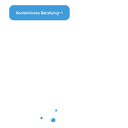
Kostenloses Beratung
Vorteile
einer
professione
Dachrinnenr
in Landau