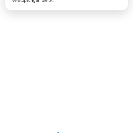
Verstopfungen bleibt.
Ergebnisse,
die Sie
nach der
Dachrinnenr
in Landau