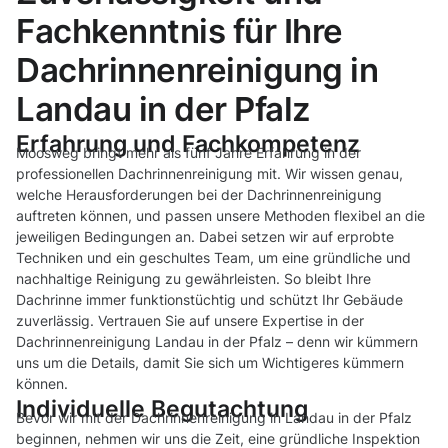
Fachkenntnis für Ihre
Dachrinnenreinigung in
Landau in der Pfalz
Erfahrung und Fachkompetenz
Moosweg bringt mehr als fünf Jahre Erfahrung in der
professionellen Dachrinnenreinigung mit. Wir wissen genau,
welche Herausforderungen bei der Dachrinnenreinigung
auftreten können, und passen unsere Methoden flexibel an die
jeweiligen Bedingungen an. Dabei setzen wir auf erprobte
Techniken und ein geschultes Team, um eine gründliche und
nachhaltige Reinigung zu gewährleisten. So bleibt Ihre
Dachrinne immer funktionstüchtig und schützt Ihr Gebäude
zuverlässig. Vertrauen Sie auf unsere Expertise in der
Dachrinnenreinigung Landau in der Pfalz – denn wir kümmern
uns um die Details, damit Sie sich um Wichtigeres kümmern
können.
Individuelle Begutachtung
Bevor wir mit der Dachrinnenreinigung in Landau in der Pfalz
beginnen, nehmen wir uns die Zeit, eine gründliche Inspektion