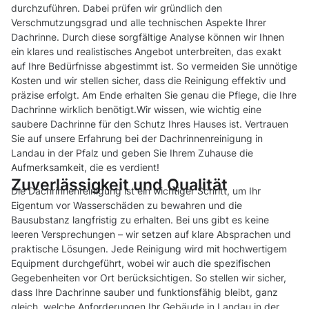
durchzuführen. Dabei prüfen wir gründlich den
Verschmutzungsgrad und alle technischen Aspekte Ihrer
Dachrinne. Durch diese sorgfältige Analyse können wir Ihnen
ein klares und realistisches Angebot unterbreiten, das exakt
auf Ihre Bedürfnisse abgestimmt ist. So vermeiden Sie unnötige
Kosten und wir stellen sicher, dass die Reinigung effektiv und
präzise erfolgt. Am Ende erhalten Sie genau die Pflege, die Ihre
Dachrinne wirklich benötigt.Wir wissen, wie wichtig eine
saubere Dachrinne für den Schutz Ihres Hauses ist. Vertrauen
Sie auf unsere Erfahrung bei der Dachrinnenreinigung in
Landau in der Pfalz und geben Sie Ihrem Zuhause die
Aufmerksamkeit, die es verdient!
Zuverlässigkeit und Qualität
Die Dachrinnenreinigung ist ein wichtiger Schritt, um Ihr
Eigentum vor Wasserschäden zu bewahren und die
Bausubstanz langfristig zu erhalten. Bei uns gibt es keine
leeren Versprechungen – wir setzen auf klare Absprachen und
praktische Lösungen. Jede Reinigung wird mit hochwertigem
Equipment durchgeführt, wobei wir auch die spezifischen
Gegebenheiten vor Ort berücksichtigen. So stellen wir sicher,
dass Ihre Dachrinne sauber und funktionsfähig bleibt, ganz
gleich, welche Anforderungen Ihr Gebäude in Landau in der