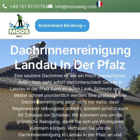
+49 151 61131794
info@moosweg.com
Kostenloses Beratung
Dachrinnenreinigung
Landau In Der Pfalz
Eine saubere Dachrinne ist wie ein frisch gewaschenes
Auto – man sieht sofort den Unterschied! Gerade in
Landau in der Pfalz kann es durch Laub, Schmutz und das
Wetter schnell unordentlich werden. Eine professionelle
Dachrinnenreinigung sorgt nicht nur dafür, dass
Regenwasser reibungslos abfließt, sondern schützt auch
Ihr Zuhause vor Schäden. Wir kümmern uns um die
gründliche Reinigung, damit Sie sich um Wichtigeres
kümmern können. Vertrauen Sie uns die
Dachrinnenreinigung in Landau in der Pfalz an und