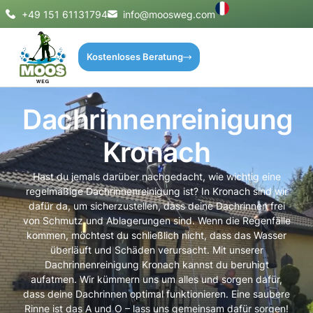
+49 151 61131794
info@moosweg.com
Kostenloses Beratung
Dachrinnenreinigung
Kronach
Hast du jemals darüber nachgedacht, wie wichtig eine
regelmäßige Dachrinnenreinigung ist? In Kronach sind wir
dafür da, um sicherzustellen, dass deine Dachrinnen frei
von Schmutz und Ablagerungen sind. Wenn die Regenfälle
kommen, möchtest du schließlich nicht, dass das Wasser
überläuft und Schäden verursacht. Mit unserer
Dachrinnenreinigung Kronach kannst du beruhigt
aufatmen. Wir kümmern uns um alles und sorgen dafür,
dass deine Dachrinnen optimal funktionieren. Eine saubere
Rinne ist das A und O – lass uns gemeinsam dafür sorgen!