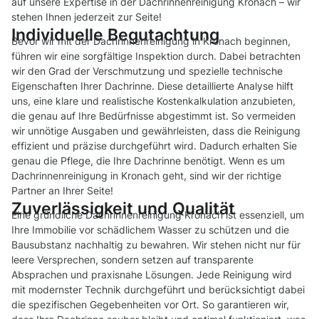
auf unsere Expertise in der Dachrinnenreinigung Kronach – wir
stehen Ihnen jederzeit zur Seite!
Individuelle Begutachtung
Bevor wir mit der Dachrinnenreinigung in Kronach beginnen,
führen wir eine sorgfältige Inspektion durch. Dabei betrachten
wir den Grad der Verschmutzung und spezielle technische
Eigenschaften Ihrer Dachrinne. Diese detaillierte Analyse hilft
uns, eine klare und realistische Kostenkalkulation anzubieten,
die genau auf Ihre Bedürfnisse abgestimmt ist. So vermeiden
wir unnötige Ausgaben und gewährleisten, dass die Reinigung
effizient und präzise durchgeführt wird. Dadurch erhalten Sie
genau die Pflege, die Ihre Dachrinne benötigt. Wenn es um
Dachrinnenreinigung in Kronach geht, sind wir der richtige
Partner an Ihrer Seite!
Zuverlässigkeit und Qualität
Eine gründliche Dachrinnenreinigung Kronach ist essenziell, um
Ihre Immobilie vor schädlichem Wasser zu schützen und die
Bausubstanz nachhaltig zu bewahren. Wir stehen nicht nur für
leere Versprechen, sondern setzen auf transparente
Absprachen und praxisnahe Lösungen. Jede Reinigung wird
mit modernster Technik durchgeführt und berücksichtigt dabei
die spezifischen Gegebenheiten vor Ort. So garantieren wir,