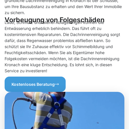
gründliche Dachrinnenreinigung in Kronach ist der Schlüssel,
um Ihre Bausubstanz zu erhalten und den Wert Ihrer Immobilie
zu sichern.
Vorbeugung von Folgeschäden
Laub, Schmutz und allerlei Ablagerungen können die
Entwässerung erheblich behindern. Das führt oft zu
kostenintensiven Reparaturen. Die Dachrinnenreinigung sorgt
dafür, dass Regenwasser problemlos abfließen kann. So
schützt sie Ihr Zuhause effektiv vor Schimmelbildung und
Feuchtigkeitsschäden. Wenn Sie als Eigentümer hohe
Folgekosten vermeiden möchten, ist die Dachrinnenreinigung
Kronach eine kluge Entscheidung. Es lohnt sich, in diesen
Service zu investieren!
Kostenloses Beratung