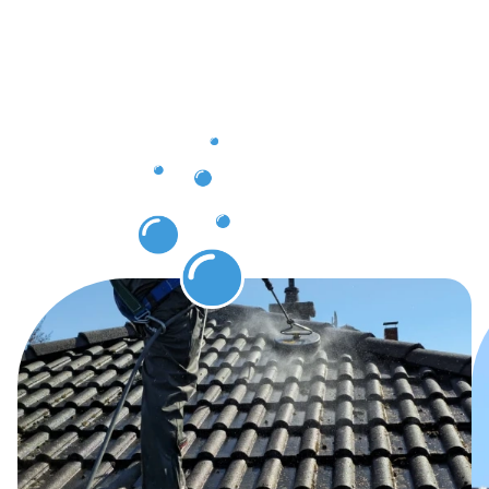
nach der
Dachrinnenr
in Kronach
erwarten
können.