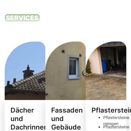
Unsere
Reinigungsdie
Dächer
Fassaden
Pflasterste
und
und
Pflastersteine
reinigen
Dachrinnen
Gebäude
Pflastersteine