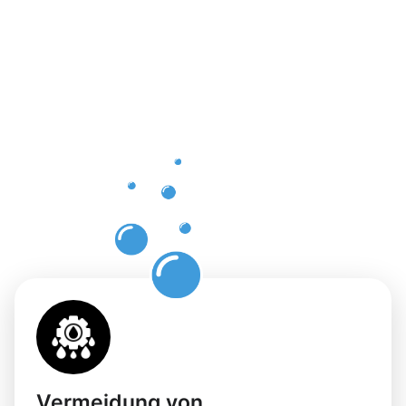
einer
professione
Dachrinnenr
in Kronach
mit
Moosweg
Vermeidung von