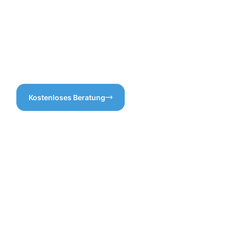
Kronach auf lange Sicht
versteckten Kosten oder
sauber und einsatzbereit.
unnötige Leistungen
Wenn Sie also eine
befürchten müssen.
zuverlässige
Dachrinnenreinigung
Kronach benötigen, sind wir
für Sie da!
Kostenloses Beratung
Die
Vorteile